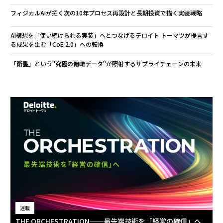
フィジカルAIが拓く次の10年――プロセス再設計と長期投資で描く実装戦略
AI構想を「使い続けられる実装」へとつなげる――デロイト トーマツが提言す
る成果を生む「CoE 2.0」への転換
「衛星」という"究極の俯瞰データ"が照射するサプライチェーンの未来
連載
THE ORCHESTRATION──最先端技術を「経営の確信」へ