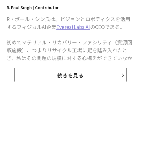
R. Paul Singh | Contributor
R・ポール・シン氏は、ビジョンとロボティクスを活用
するフィジカルAI企業
EverestLabs.AI
のCEOである。
初めてマテリアル・リカバリー・ファシリティ（資源回
収施設）、つまりリサイクル工場に足を踏み入れたと
き、私はその問題の規模に対する心構えができていなか
った。コンベアベルトは容赦なく動き続け、プラスチッ
ク、段ボール、アルミニウム、そしてそこにあるべきで
続きを見る
はないものまでが渦巻く川のように流れていた。
作業員たちはラインに沿って立ち、手作業で取り出せる
ものを引き抜いていた。熱気は耐え難く、空気は重かっ
た。そして全員が最善を尽くしているにもかかわらず、
完璧にリサイクル可能な膨大な量の資材が彼らの前を通
り過ぎ、埋立地へと直行していた。誰も気にかけていな
いからではなく、そのスピードで、その環境で、人間の