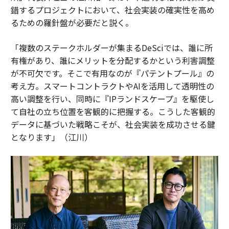
錯するプロジェクトにおいて、社会実装の確実性を高め
るための羅針盤が必要だと説く。
「複数のステークホルダーが集まるDeSciでは、誰に所
有権があり、誰にメリットを分配するかという利害調整
が不可欠です。そこで有用なのが『パテントプール』の
考え方。スマートコントラクトやAIを活用して透明性の
高い調整を行い、同時に『IPランドスケープ』を駆使し
て自社の立ち位置を客観的に把握する。こうした客観的
データに基づいた戦略こそが、社会実装を成功させる鍵
となります」（江川）