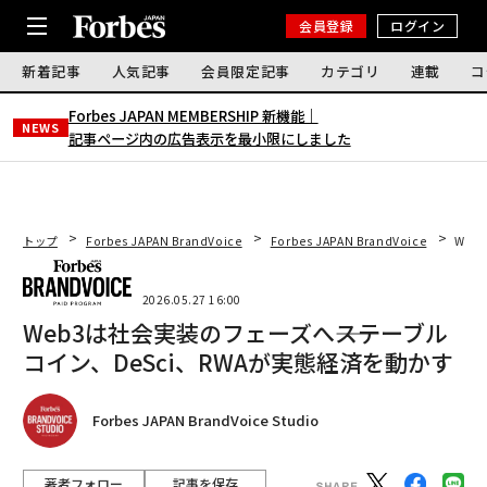
会員登録
ログイン
新着記事
人気記事
会員限定記事
カテゴリ
連載
コ
Forbes JAPAN MEMBERSHIP 新機能｜
NEWS
記事ページ内の広告表示を最小限にしました
トップ
Forbes JAPAN BrandVoice
Forbes JAPAN BrandVoice
Web
2026.05.27 16:00
Web3は社会実装のフェーズへ――ステーブル
コイン、DeSci、RWAが実態経済を動かす
Forbes JAPAN BrandVoice Studio
著者フォロー
記事を保存