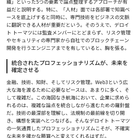
織」といった5つの要素で論点整理するアプローチが有
益だと説明する。特に、「人材」面では各部署で知識ベ
ースを底上げすると同時に、専門技術をビジネスの文脈
に翻訳できる人材が重要だという。そのうえで、デロイ
ト トーマツには監査メンバーにとどまらず、リスク管理
やセキュリティの専門家から自社でのブロックチェーン
開発を行うエンジニアまでを有していると、胸を張る。
統合されたプロフェッショナリズムが、未来を
確定させる
金融、技術、知財、そしてリスク管理。Web3という広
大な海を渡るために必要なピースは、あまりに多く、そ
して複雑だ。この海図なき航海において、企業に求めら
れるのは、複雑な論点を統合しながら進むための羅針盤
だ。技術の最深部を理解し、法規制の最前線を切り開
き、構想を実装へとつなげる。そんなデロイト トーマツ
の一気通貫したプロフェッショナリズムこそが、不確実
な未来を確かな勝算へと変えてくれるはずだ。