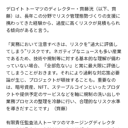
デロイト トーマツのディレクター・齊藤洸（以下、齊
藤）は、長年この分野でリスク管理態勢づくりの支援に
携わってきた経験から、過度に高くリスクが見積もられ
る傾向があると言う。
「実務において注意すべきは、リスクを“過大に評価し
てしまう”リスクです。ネガティブなニュースも多い産業
であるため、技術や規制等に対する基本的な理解が備わ
っていない場合、『全部危ない』と常に最大限に評価し
てしまうことがおきます。それにより過剰な対応策必要
論が生じ、プロジェクトが頓挫することも。重要なの
は、暗号資産、NFT、ステーブルコインといったプロダ
クトや提供予定のサービスなどを軸に規制の洗い出しや
業務プロセスの整理を冷静に行い、合理的なリスク水準
を導きだすことです」（齊藤）
有限責任監査法人トーマツのマネージングディレクタ