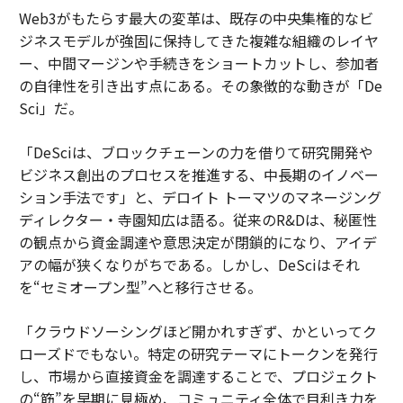
Web3がもたらす最大の変革は、既存の中央集権的なビ
ジネスモデルが強固に保持してきた複雑な組織のレイヤ
ー、中間マージンや手続きをショートカットし、参加者
の自律性を引き出す点にある。その象徴的な動きが「De
Sci」だ。
「DeSciは、ブロックチェーンの力を借りて研究開発や
ビジネス創出のプロセスを推進する、中長期のイノベー
ション手法です」と、デロイト トーマツのマネージング
ディレクター・寺園知広は語る。従来のR&Dは、秘匿性
の観点から資金調達や意思決定が閉鎖的になり、アイデ
アの幅が狭くなりがちである。しかし、DeSciはそれ
を“セミオープン型”へと移行させる。
「クラウドソーシングほど開かれすぎず、かといってク
ローズドでもない。特定の研究テーマにトークンを発行
し、市場から直接資金を調達することで、プロジェクト
の“筋”を早期に見極め、コミュニティ全体で目利き力を