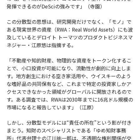
発揮できるのがDeSciの強みです」（寺園）
この分散型の思想は、研究開発だけでなく、「モノ」で
ある現実世界の資産（RWA：Real World Assets）にも波
及しているとデロイト トーマツのプロダクトビジネスマ
ネジャー・江原悠は指摘する。
「不動産や知的財産、物理的な資産をトークン化するこ
とで、小口投資が可能になり、流動性が劇的に向上しま
す。地方創生における空き家活用や、ウイスキーのよう
な嗜好品の共同保有など、これまで特定の投資家しかア
クセスできなかった領域がグローバルに開放されるので
す。ある調査では、RWAは2030年までに16兆ドル規模の
市場になると報告しています」（江原）
しかし、分散型モデルには“責任の所在”という影が付き
まとう。知財のスペシャリストである「ゆめ知財事務
所」代表弁理士の江川祐一郎は、不透明な権利関係が交