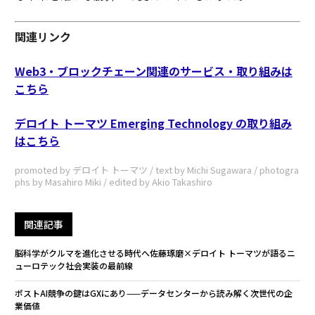
関連リンク
Web3・ブロックチェーン関連のサービス・取り組みは
こちら
デロイト トーマツ Emerging Technology の取り組み
はこちら
promoted by デロイト トーマツ / text by Michi Sugawara / photogra
phs by Masahiro Miki / edited by Akio Takashiro
関連記事
脳科学がクルマを進化させる時代へ――佐藤琢磨×デロイト トーマツが語るニ
ューロテック社会実装の最前線
ポストAI競争の鍵はGXにあり——データセンターから読み解く次世代の企
業価値