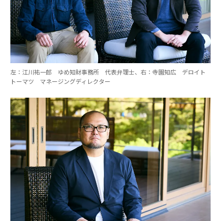
左：江川祐一郎 ゆめ知財事務所 代表弁理士、右：寺園知広 デロイト
トーマツ マネージングディレクター