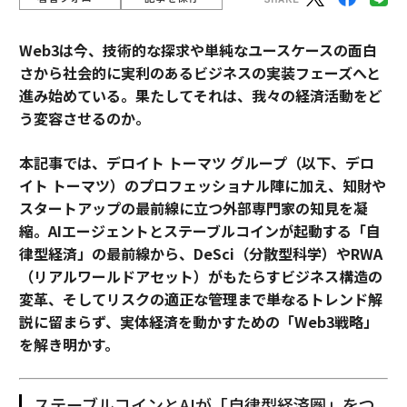
Web3は今、技術的な探求や単純なユースケースの面白
さから社会的に実利のあるビジネスの実装フェーズへと
進み始めている。果たしてそれは、我々の経済活動をど
う変容させるのか。
本記事では、デロイト トーマツ グループ（以下、デロ
イト トーマツ）のプロフェッショナル陣に加え、知財や
スタートアップの最前線に立つ外部専門家の知見を凝
縮。AIエージェントとステーブルコインが起動する「自
律型経済」の最前線から、DeSci（分散型科学）やRWA
（リアルワールドアセット）がもたらすビジネス構造の
変革、そしてリスクの適正な管理まで――単なるトレンド解
説に留まらず、実体経済を動かすための「Web3戦略」
を解き明かす。
ステーブルコインとAIが「自律型経済圏」をつ