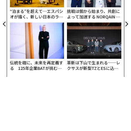
実
全
“泊まる”を超えて─エスパシ
挑戦は個から始まり、共創に
オが描く、新しい日本のラグ
よって加速する NORQAIN JA
ジュアリー（中編）
PAN 特別座談会
伝統を礎に、未来を再定義す
革新は下山で生まれる──レ
る 125年企業BATが挑むス
クサスが新型TZとESに込め
モークレスな未来
た「DISCOVER」の哲学