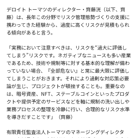
デロイト トーマツのディレクター・齊藤洸（以下、齊
藤）は、長年この分野でリスク管理態勢づくりの支援に
携わってきた経験から、過度に高くリスクが見積もられ
る傾向があると言う。
「実務において注意すべきは、リスクを“過大に評価し
てしまう”リスクです。ネガティブなニュースも多い産業
であるため、技術や規制等に対する基本的な理解が備わ
っていない場合、『全部危ない』と常に最大限に評価し
てしまうことがおきます。それにより過剰な対応策必要
論が生じ、プロジェクトが頓挫することも。重要なの
は、暗号資産、NFT、ステーブルコインといったプロダ
クトや提供予定のサービスなどを軸に規制の洗い出しや
業務プロセスの整理を冷静に行い、合理的なリスク水準
を導きだすことです」（齊藤）
有限責任監査法人トーマツのマネージングディレクタ