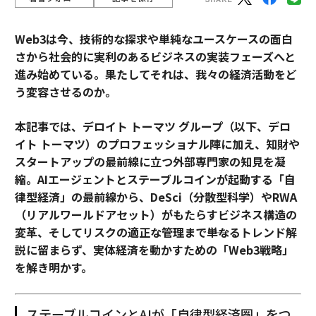
Web3は今、技術的な探求や単純なユースケースの面白
さから社会的に実利のあるビジネスの実装フェーズへと
進み始めている。果たしてそれは、我々の経済活動をど
う変容させるのか。
本記事では、デロイト トーマツ グループ（以下、デロ
イト トーマツ）のプロフェッショナル陣に加え、知財や
スタートアップの最前線に立つ外部専門家の知見を凝
縮。AIエージェントとステーブルコインが起動する「自
律型経済」の最前線から、DeSci（分散型科学）やRWA
（リアルワールドアセット）がもたらすビジネス構造の
変革、そしてリスクの適正な管理まで――単なるトレンド解
説に留まらず、実体経済を動かすための「Web3戦略」
を解き明かす。
ステーブルコインとAIが「自律型経済圏」をつ