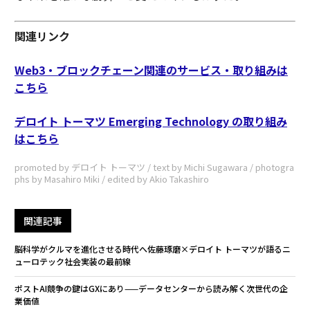
関連リンク
Web3・ブロックチェーン関連のサービス・取り組みは
こちら
デロイト トーマツ Emerging Technology の取り組み
はこちら
promoted by デロイト トーマツ / text by Michi Sugawara / photogra
phs by Masahiro Miki / edited by Akio Takashiro
関連記事
脳科学がクルマを進化させる時代へ――佐藤琢磨×デロイト トーマツが語るニ
ューロテック社会実装の最前線
ポストAI競争の鍵はGXにあり——データセンターから読み解く次世代の企
業価値