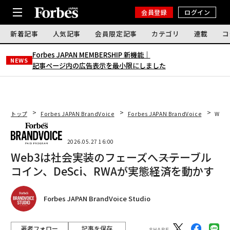
会員登録
ログイン
新着記事
人気記事
会員限定記事
カテゴリ
連載
コ
Forbes JAPAN MEMBERSHIP 新機能｜
NEWS
記事ページ内の広告表示を最小限にしました
トップ
Forbes JAPAN BrandVoice
Forbes JAPAN BrandVoice
Web
2026.05.27 16:00
Web3は社会実装のフェーズへ――ステーブル
コイン、DeSci、RWAが実態経済を動かす
Forbes JAPAN BrandVoice Studio
著者フォロー
記事を保存