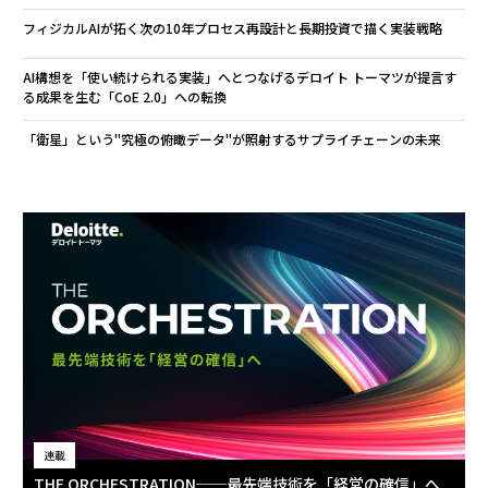
フィジカルAIが拓く次の10年――プロセス再設計と長期投資で描く実装戦略
AI構想を「使い続けられる実装」へとつなげる――デロイト トーマツが提言す
る成果を生む「CoE 2.0」への転換
「衛星」という"究極の俯瞰データ"が照射するサプライチェーンの未来
連載
THE ORCHESTRATION──最先端技術を「経営の確信」へ