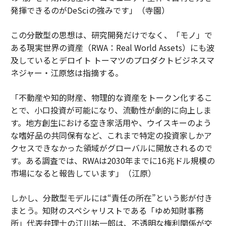
発揮できるのがDeSciの強みです」（寺園）
この分散型の思想は、研究開発だけでなく、「モノ」で
ある現実世界の資産（RWA：Real World Assets）にも波
及しているとデロイト トーマツのプロダクトビジネスマ
ネジャー・江原悠は指摘する。
「不動産や知的財産、物理的な資産をトークン化するこ
とで、小口投資が可能になり、流動性が劇的に向上しま
す。地方創生における空き家活用や、ウイスキーのよう
な嗜好品の共同保有など、これまで特定の投資家しかア
クセスできなかった領域がグローバルに開放されるので
す。ある調査では、RWAは2030年までに16兆ドル規模の
市場になると報告しています」（江原）
しかし、分散型モデルには“責任の所在”という影が付き
まとう。知財のスペシャリストである「ゆめ知財事務
所」代表弁理士の江川祐一郎は、不透明な権利関係が交