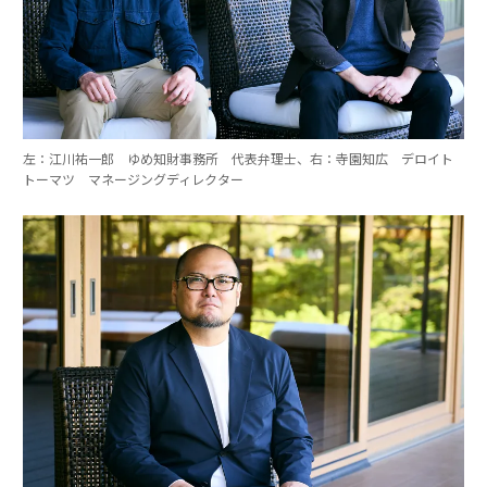
左：江川祐一郎 ゆめ知財事務所 代表弁理士、右：寺園知広 デロイト
トーマツ マネージングディレクター