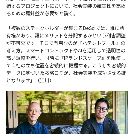
錯するプロジェクトにおいて、社会実装の確実性を高め
るための羅針盤が必要だと説く。
「複数のステークホルダーが集まるDeSciでは、誰に所
有権があり、誰にメリットを分配するかという利害調整
が不可欠です。そこで有用なのが『パテントプール』の
考え方。スマートコントラクトやAIを活用して透明性の
高い調整を行い、同時に『IPランドスケープ』を駆使し
て自社の立ち位置を客観的に把握する。こうした客観的
データに基づいた戦略こそが、社会実装を成功させる鍵
となります」（江川）