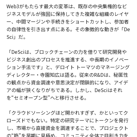
Web3がもたらす最大の変革は、既存の中央集権的なビ
ジネスモデルが強固に保持してきた複雑な組織のレイヤ
ー、中間マージンや手続きをショートカットし、参加者
の自律性を引き出す点にある。その象徴的な動きが「De
Sci」だ。
「DeSciは、ブロックチェーンの力を借りて研究開発や
ビジネス創出のプロセスを推進する、中長期のイノベー
ション手法です」と、デロイト トーマツのマネージング
ディレクター・寺園知広は語る。従来のR&Dは、秘匿性
の観点から資金調達や意思決定が閉鎖的になり、アイデ
アの幅が狭くなりがちである。しかし、DeSciはそれ
を“セミオープン型”へと移行させる。
「クラウドソーシングほど開かれすぎず、かといってク
ローズドでもない。特定の研究テーマにトークンを発行
し、市場から直接資金を調達することで、プロジェクト
の“筋”を早期に見極め、コミュニティ全体で目利き力を