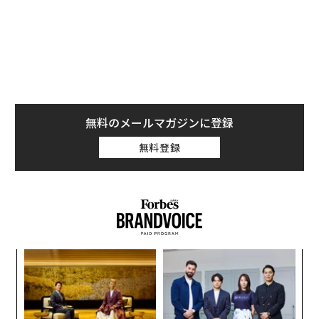
300億元（約6900億円）の見通しを上回った。純利益は
130億元（約2990億円）と、前年のほぼ4倍に増えた。
投資家が海外市場の成長鈍化を第4四半期の数字から読
み取る
しかし投資家は、2025年10〜12月期の海外市場で成長
無料のメールマガジンに登録
が鈍った兆しを通期数字から読み取った。同社は12月ま
での3カ月間の業績を公表していない。だが、それまで
無料登録
の四半期ごとの開示に基づけば、中国本土以外の成長率
は、総売上高が約245％増えた同年第3四半期に比べて
「大きく減速した」とみられると、シンガポールのDZT
Researchで調査責任者を務めるケ・ヤンは述べている。
「
3
C
内
る
グ