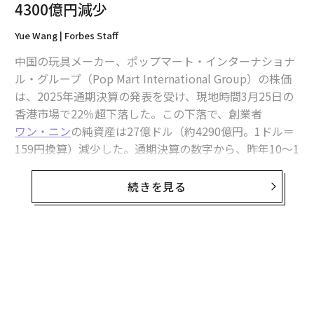
4300億円減少
Yue Wang | Forbes Staff
中国の玩具メーカー、ポップマート・インターナショナ
ル・グループ（Pop Mart International Group）の株価
は、2025年通期決算の発表を受け、現地時間3月25日の
香港市場で22％超下落した。この下落で、創業者
ワン・ニン
の純資産は27億ドル（約4290億円。1ドル＝
159円換算）減少した。通期決算の数字から、昨年10〜1
2月期に海外事業の伸びが鈍ったことがうかがえ、投資
家が動揺したためである。
続きを見る
売上高は予測の約6900億円を大幅に超え、純利
益は前年比4倍に到達
フォーブスの推計によると、39歳のワンの資産は現在13
6億ドル（約2.2兆円）で、その大半は自社株の保有によ
るものだ。2025年の売上高は前年比184.7％増の371億
元（約8573億円）となり、同氏が以前示していた売上高