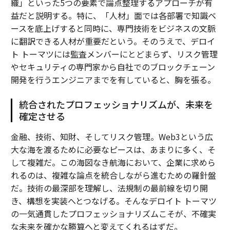
織」といった5つの要素で論点整理するアプローチが有
益だと説明する。特に、「人材」面では各部署で知識ベ
ースを底上げすると同時に、専門技術をビジネスの文脈
に翻訳できる人材が重要だという。そのうえで、デロイ
ト トーマツには監査メンバーにとどまらず、リスク管理
やセキュリティの専門家から自社でのブロックチェーン
開発を行うエンジニアまでを有していると、胸を張る。
統合されたプロフェッショナリズムが、未来を
確定させる
金融、技術、知財、そしてリスク管理。Web3という広
大な海を渡るために必要なピースは、あまりに多く、そ
して複雑だ。この海図なき航海において、企業に求めら
れるのは、複雑な論点を統合しながら進むための羅針盤
だ。技術の最深部を理解し、法規制の最前線を切り開
き、構想を実装へとつなげる。そんなデロイト トーマツ
の一気通貫したプロフェッショナリズムこそが、不確実
な未来を確かな勝算へと変えてくれるはずだ。