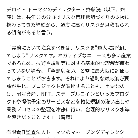
デロイト トーマツのディレクター・齊藤洸（以下、齊
藤）は、長年この分野でリスク管理態勢づくりの支援に
携わってきた経験から、過度に高くリスクが見積もられ
る傾向があると言う。
「実務において注意すべきは、リスクを“過大に評価し
てしまう”リスクです。ネガティブなニュースも多い産業
であるため、技術や規制等に対する基本的な理解が備わ
っていない場合、『全部危ない』と常に最大限に評価し
てしまうことがおきます。それにより過剰な対応策必要
論が生じ、プロジェクトが頓挫することも。重要なの
は、暗号資産、NFT、ステーブルコインといったプロダ
クトや提供予定のサービスなどを軸に規制の洗い出しや
業務プロセスの整理を冷静に行い、合理的なリスク水準
を導きだすことです」（齊藤）
有限責任監査法人トーマツのマネージングディレクタ