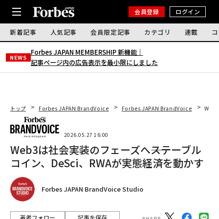
会員登録
ログイン
新着記事
人気記事
会員限定記事
カテゴリ
連載
コ
Forbes JAPAN MEMBERSHIP 新機能｜
NEWS
記事ページ内の広告表示を最小限にしました
トップ
Forbes JAPAN BrandVoice
Forbes JAPAN BrandVoice
Web
2026.05.27 16:00
Web3は社会実装のフェーズへ――ステーブル
コイン、DeSci、RWAが実態経済を動かす
Forbes JAPAN BrandVoice Studio
著者フォロー
記事を保存