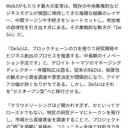
Web3がもたらす最大の変革は、既存の中央集権的なビ
ジネスモデルが強固に保持してきた複雑な組織のレイヤ
ー、中間マージンや手続きをショートカットし、参加者
の自律性を引き出す点にある。その象徴的な動きが「De
Sci」だ。
「DeSciは、ブロックチェーンの力を借りて研究開発や
ビジネス創出のプロセスを推進する、中長期のイノベー
ション手法です」と、デロイト トーマツのマネージング
ディレクター・寺園知広は語る。従来のR&Dは、秘匿性
の観点から資金調達や意思決定が閉鎖的になり、アイデ
アの幅が狭くなりがちである。しかし、DeSciはそれ
を“セミオープン型”へと移行させる。
「クラウドソーシングほど開かれすぎず、かといってク
ローズドでもない。特定の研究テーマにトークンを発行
し、市場から直接資金を調達することで、プロジェクト
の“筋”を早期に見極め、コミュニティ全体で目利き力を