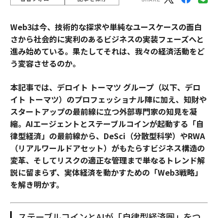
Web3は今、技術的な探求や単純なユースケースの面白
さから社会的に実利のあるビジネスの実装フェーズへと
進み始めている。果たしてそれは、我々の経済活動をど
う変容させるのか。
本記事では、デロイト トーマツ グループ（以下、デロ
イト トーマツ）のプロフェッショナル陣に加え、知財や
スタートアップの最前線に立つ外部専門家の知見を凝
縮。AIエージェントとステーブルコインが起動する「自
律型経済」の最前線から、DeSci（分散型科学）やRWA
（リアルワールドアセット）がもたらすビジネス構造の
変革、そしてリスクの適正な管理まで――単なるトレンド解
説に留まらず、実体経済を動かすための「Web3戦略」
を解き明かす。
ステーブルコインとAIが「自律型経済圏」をつ