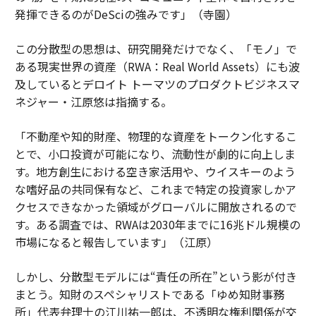
発揮できるのがDeSciの強みです」（寺園）
この分散型の思想は、研究開発だけでなく、「モノ」で
ある現実世界の資産（RWA：Real World Assets）にも波
及しているとデロイト トーマツのプロダクトビジネスマ
ネジャー・江原悠は指摘する。
「不動産や知的財産、物理的な資産をトークン化するこ
とで、小口投資が可能になり、流動性が劇的に向上しま
す。地方創生における空き家活用や、ウイスキーのよう
な嗜好品の共同保有など、これまで特定の投資家しかア
クセスできなかった領域がグローバルに開放されるので
す。ある調査では、RWAは2030年までに16兆ドル規模の
市場になると報告しています」（江原）
しかし、分散型モデルには“責任の所在”という影が付き
まとう。知財のスペシャリストである「ゆめ知財事務
所」代表弁理士の江川祐一郎は、不透明な権利関係が交