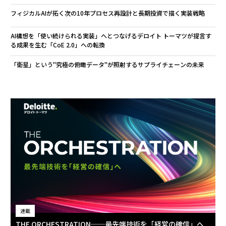
フィジカルAIが拓く次の10年――プロセス再設計と長期投資で描く実装戦略
AI構想を「使い続けられる実装」へとつなげる――デロイト トーマツが提言す
る成果を生む「CoE 2.0」への転換
「衛星」という"究極の俯瞰データ"が照射するサプライチェーンの未来
連載
THE ORCHESTRATION──最先端技術を「経営の確信」へ