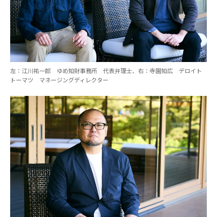
左：江川祐一郎 ゆめ知財事務所 代表弁理士、右：寺園知広 デロイト
トーマツ マネージングディレクター