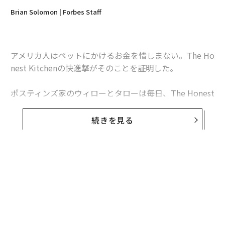
Brian Solomon | Forbes Staff
アメリカ人はペットにかけるお金を惜しまない。The Ho
nest Kitchenの快進撃がそのことを証明した。
ポスティンズ家のウィローとタローは毎日、The Honest
Kitchen本社に出勤する。来客にちょっかいを出した
り、廊下で喧嘩を始めたりする彼らは理想的な社員とは
続きを見る
言いがたい。だが雇い主で育ての母でもあるルーシー・
ポスティンズは目をつぶっている。
何しろ彼らはローデシアン・リッジバックというかつて
はライオン狩りに使われていた犬種なのだ。社内では他
にも10頭の犬が自由に歩き回っている。人間の従業員は
23人。「犬好き」は同社の採用条件のひとつである。