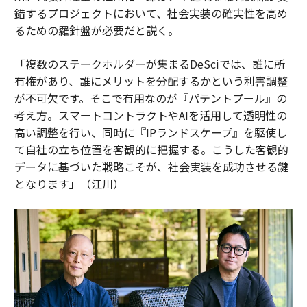
錯するプロジェクトにおいて、社会実装の確実性を高め
るための羅針盤が必要だと説く。
「複数のステークホルダーが集まるDeSciでは、誰に所
有権があり、誰にメリットを分配するかという利害調整
が不可欠です。そこで有用なのが『パテントプール』の
考え方。スマートコントラクトやAIを活用して透明性の
高い調整を行い、同時に『IPランドスケープ』を駆使し
て自社の立ち位置を客観的に把握する。こうした客観的
データに基づいた戦略こそが、社会実装を成功させる鍵
となります」（江川）