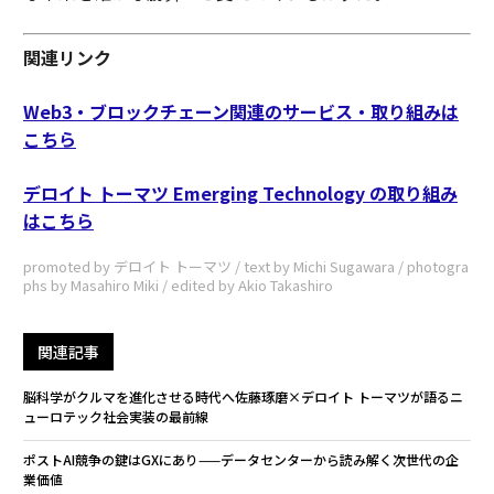
関連リンク
Web3・ブロックチェーン関連のサービス・取り組みは
こちら
デロイト トーマツ Emerging Technology の取り組み
はこちら
promoted by デロイト トーマツ / text by Michi Sugawara / photogra
phs by Masahiro Miki / edited by Akio Takashiro
関連記事
脳科学がクルマを進化させる時代へ――佐藤琢磨×デロイト トーマツが語るニ
ューロテック社会実装の最前線
ポストAI競争の鍵はGXにあり——データセンターから読み解く次世代の企
業価値