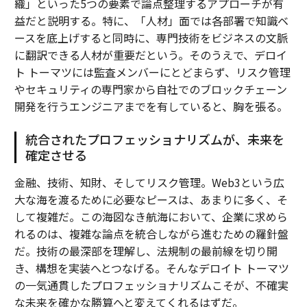
織」といった5つの要素で論点整理するアプローチが有
益だと説明する。特に、「人材」面では各部署で知識ベ
ースを底上げすると同時に、専門技術をビジネスの文脈
に翻訳できる人材が重要だという。そのうえで、デロイ
ト トーマツには監査メンバーにとどまらず、リスク管理
やセキュリティの専門家から自社でのブロックチェーン
開発を行うエンジニアまでを有していると、胸を張る。
統合されたプロフェッショナリズムが、未来を
確定させる
金融、技術、知財、そしてリスク管理。Web3という広
大な海を渡るために必要なピースは、あまりに多く、そ
して複雑だ。この海図なき航海において、企業に求めら
れるのは、複雑な論点を統合しながら進むための羅針盤
だ。技術の最深部を理解し、法規制の最前線を切り開
き、構想を実装へとつなげる。そんなデロイト トーマツ
の一気通貫したプロフェッショナリズムこそが、不確実
な未来を確かな勝算へと変えてくれるはずだ。