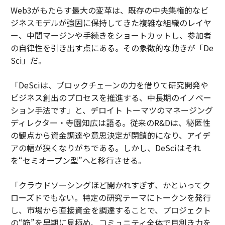
Web3がもたらす最大の変革は、既存の中央集権的なビ
ジネスモデルが強固に保持してきた複雑な組織のレイヤ
ー、中間マージンや手続きをショートカットし、参加者
の自律性を引き出す点にある。その象徴的な動きが「De
Sci」だ。
「DeSciは、ブロックチェーンの力を借りて研究開発や
ビジネス創出のプロセスを推進する、中長期のイノベー
ション手法です」と、デロイト トーマツのマネージング
ディレクター・寺園知広は語る。従来のR&Dは、秘匿性
の観点から資金調達や意思決定が閉鎖的になり、アイデ
アの幅が狭くなりがちである。しかし、DeSciはそれ
を“セミオープン型”へと移行させる。
「クラウドソーシングほど開かれすぎず、かといってク
ローズドでもない。特定の研究テーマにトークンを発行
し、市場から直接資金を調達することで、プロジェクト
の“筋”を早期に見極め、コミュニティ全体で目利き力を