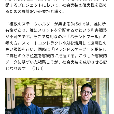
錯するプロジェクトにおいて、社会実装の確実性を高め
るための羅針盤が必要だと説く。
「複数のステークホルダーが集まるDeSciでは、誰に所
有権があり、誰にメリットを分配するかという利害調整
が不可欠です。そこで有用なのが『パテントプール』の
考え方。スマートコントラクトやAIを活用して透明性の
高い調整を行い、同時に『IPランドスケープ』を駆使し
て自社の立ち位置を客観的に把握する。こうした客観的
データに基づいた戦略こそが、社会実装を成功させる鍵
となります」（江川）