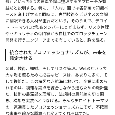
織」といった5つの要素で論点整理するアプローチが有
益だと説明する。特に、「人材」面では各部署で知識ベ
ースを底上げすると同時に、専門技術をビジネスの文脈
に翻訳できる人材が重要だという。そのうえで、デロイ
ト トーマツには監査メンバーにとどまらず、リスク管理
やセキュリティの専門家から自社でのブロックチェーン
開発を行うエンジニアまでを有していると、胸を張る。
統合されたプロフェッショナリズムが、未来を
確定させる
金融、技術、知財、そしてリスク管理。Web3という広
大な海を渡るために必要なピースは、あまりに多く、そ
して複雑だ。この海図なき航海において、企業に求めら
れるのは、複雑な論点を統合しながら進むための羅針盤
だ。技術の最深部を理解し、法規制の最前線を切り開
き、構想を実装へとつなげる。そんなデロイト トーマツ
の一気通貫したプロフェッショナリズムこそが、不確実
な未来を確かな勝算へと変えてくれるはずだ。