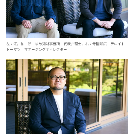
左：江川祐一郎 ゆめ知財事務所 代表弁理士、右：寺園知広 デロイト
トーマツ マネージングディレクター