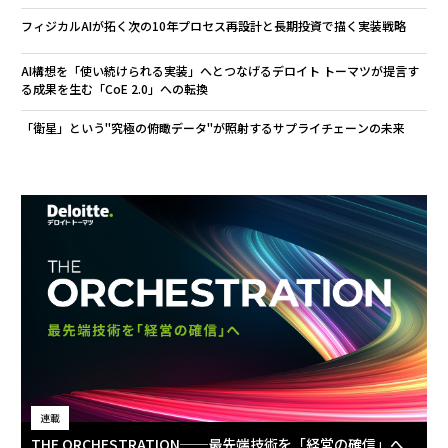
フィジカルAIが拓く次の10年――プロセス再設計と長期投資で描く実装戦略
AI構想を「使い続けられる実装」へとつなげる――デロイト トーマツが提言す
る成果を生む「CoE 2.0」への転換
「衛星」という"究極の俯瞰データ"が照射するサプライチェーンの未来
連載
THE ORCHESTRATION──最先端技術を「経営の確信」へ