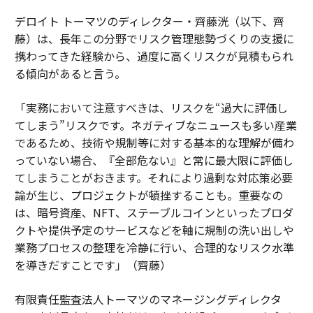
デロイト トーマツのディレクター・齊藤洸（以下、齊
藤）は、長年この分野でリスク管理態勢づくりの支援に
携わってきた経験から、過度に高くリスクが見積もられ
る傾向があると言う。
「実務において注意すべきは、リスクを“過大に評価し
てしまう”リスクです。ネガティブなニュースも多い産業
であるため、技術や規制等に対する基本的な理解が備わ
っていない場合、『全部危ない』と常に最大限に評価し
てしまうことがおきます。それにより過剰な対応策必要
論が生じ、プロジェクトが頓挫することも。重要なの
は、暗号資産、NFT、ステーブルコインといったプロダ
クトや提供予定のサービスなどを軸に規制の洗い出しや
業務プロセスの整理を冷静に行い、合理的なリスク水準
を導きだすことです」（齊藤）
有限責任監査法人トーマツのマネージングディレクタ