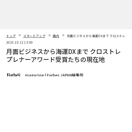
トップ
スタートアップ
国内
月面ビジネスから海運DXまで クロストレプ
2025.10.12 13:00
月面ビジネスから海運DXまで クロストレ
プレナーアワード受賞たちの現在地
magazine | Forbes JAPAN編集部
著者フォロー
記事を保存
イラストレーション＝アヴィナッシュ・ウィーラスケラ
クロストレプレナーアワード 過去受賞プロジェクトは、
米国展開に着手するものや新製品開発に取り組むものな
ど、新たな展開へと歩みを進めている。