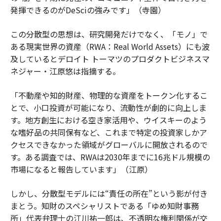
発揮できるのがDeSciの強みです」（寺園）
この分散型の思想は、研究開発だけでなく、「モノ」で
ある現実世界の資産（RWA：Real World Assets）にも波
及しているとデロイト トーマツのプロダクトビジネスマ
ネジャー・江原悠は指摘する。
「不動産や知的財産、物理的な資産をトークン化するこ
とで、小口投資が可能になり、流動性が劇的に向上しま
す。地方創生における空き家活用や、ウイスキーのよう
な嗜好品の共同保有など、これまで特定の投資家しかア
クセスできなかった領域がグローバルに開放されるので
す。ある調査では、RWAは2030年までに16兆ドル規模の
市場になると報告しています」（江原）
しかし、分散型モデルには“責任の所在”という影が付き
まとう。知財のスペシャリストである「ゆめ知財事務
所」代表弁理士の江川祐一郎は、不透明な権利関係が交