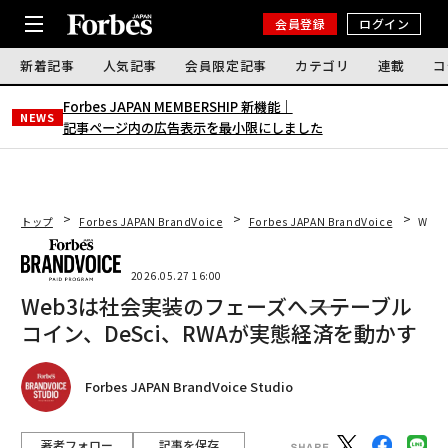
会員登録
ログイン
新着記事
人気記事
会員限定記事
カテゴリ
連載
コ
Forbes JAPAN MEMBERSHIP 新機能｜
NEWS
記事ページ内の広告表示を最小限にしました
トップ
Forbes JAPAN BrandVoice
Forbes JAPAN BrandVoice
Web
2026.05.27 16:00
Web3は社会実装のフェーズへ――ステーブル
コイン、DeSci、RWAが実態経済を動かす
Forbes JAPAN BrandVoice Studio
著者フォロー
記事を保存