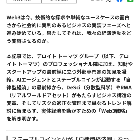
Web3は今、技術的な探求や単純なユースケースの面白
さから社会的に実利のあるビジネスの実装フェーズへと
進み始めている。果たしてそれは、我々の経済活動をど
う変容させるのか。
本記事では、デロイト トーマツ グループ（以下、デロ
イト トーマツ）のプロフェッショナル陣に加え、知財や
スタートアップの最前線に立つ外部専門家の知見を凝
縮。AIエージェントとステーブルコインが起動する「自
律型経済」の最前線から、DeSci（分散型科学）やRWA
（リアルワールドアセット）がもたらすビジネス構造の
変革、そしてリスクの適正な管理まで――単なるトレンド解
説に留まらず、実体経済を動かすための「Web3戦略」
を解き明かす。
ステーブルコインとAIが「自律型経済圏」をつ