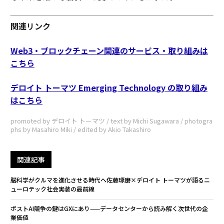
関連リンク
Web3・ブロックチェーン関連のサービス・取り組みは
こちら
デロイト トーマツ Emerging Technology の取り組み
はこちら
promoted by デロイト トーマツ / text by Michi Sugawara / photogra
phs by Masahiro Miki / edited by Akio Takashiro
関連記事
脳科学がクルマを進化させる時代へ――佐藤琢磨×デロイト トーマツが語るニ
ューロテック社会実装の最前線
ポストAI競争の鍵はGXにあり——データセンターから読み解く次世代の企
業価値