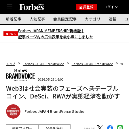
会員登録
ログイン
新着記事
人気記事
会員限定記事
カテゴリ
連載
コ
Forbes JAPAN MEMBERSHIP 新機能｜
NEWS
記事ページ内の広告表示を最小限にしました
トップ
Forbes JAPAN BrandVoice
Forbes JAPAN BrandVoice
Web
2026.05.27 16:00
Web3は社会実装のフェーズへ――ステーブル
コイン、DeSci、RWAが実態経済を動かす
Forbes JAPAN BrandVoice Studio
著者フォロー
記事を保存