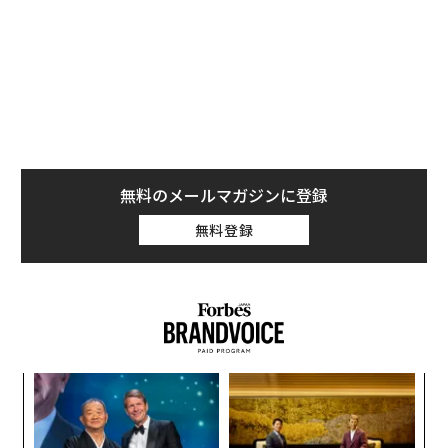
無料のメールマガジンに登録
無料登録
なく
〜
Ja
金
er」
個
パ
ェ