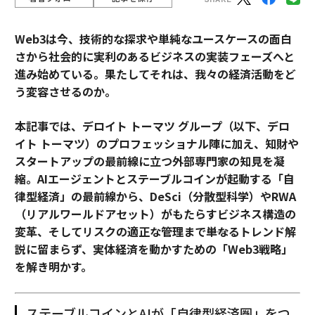
Web3は今、技術的な探求や単純なユースケースの面白
さから社会的に実利のあるビジネスの実装フェーズへと
進み始めている。果たしてそれは、我々の経済活動をど
う変容させるのか。
本記事では、デロイト トーマツ グループ（以下、デロ
イト トーマツ）のプロフェッショナル陣に加え、知財や
スタートアップの最前線に立つ外部専門家の知見を凝
縮。AIエージェントとステーブルコインが起動する「自
律型経済」の最前線から、DeSci（分散型科学）やRWA
（リアルワールドアセット）がもたらすビジネス構造の
変革、そしてリスクの適正な管理まで――単なるトレンド解
説に留まらず、実体経済を動かすための「Web3戦略」
を解き明かす。
ステーブルコインとAIが「自律型経済圏」をつ