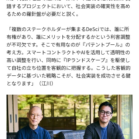
錯するプロジェクトにおいて、社会実装の確実性を高め
るための羅針盤が必要だと説く。
「複数のステークホルダーが集まるDeSciでは、誰に所
有権があり、誰にメリットを分配するかという利害調整
が不可欠です。そこで有用なのが『パテントプール』の
考え方。スマートコントラクトやAIを活用して透明性の
高い調整を行い、同時に『IPランドスケープ』を駆使し
て自社の立ち位置を客観的に把握する。こうした客観的
データに基づいた戦略こそが、社会実装を成功させる鍵
となります」（江川）