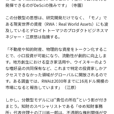
発揮できるのがDeSciの強みです」（寺園）
この分散型の思想は、研究開発だけでなく、「モノ」で
ある現実世界の資産（RWA：Real World Assets）にも波
及しているとデロイト トーマツのプロダクトビジネスマ
ネジャー・江原悠は指摘する。
「不動産や知的財産、物理的な資産をトークン化するこ
とで、小口投資が可能になり、流動性が劇的に向上しま
す。地方創生における空き家活用や、ウイスキーのよう
な嗜好品の共同保有など、これまで特定の投資家しかア
クセスできなかった領域がグローバルに開放されるので
す。ある調査では、RWAは2030年までに16兆ドル規模の
市場になると報告しています」（江原）
しかし、分散型モデルには“責任の所在”という影が付き
まとう。知財のスペシャリストである「ゆめ知財事務
所」代表弁理士の江川祐一郎は、不透明な権利関係が交