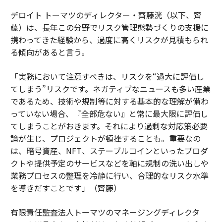
デロイト トーマツのディレクター・齊藤洸（以下、齊
藤）は、長年この分野でリスク管理態勢づくりの支援に
携わってきた経験から、過度に高くリスクが見積もられ
る傾向があると言う。
「実務において注意すべきは、リスクを“過大に評価し
てしまう”リスクです。ネガティブなニュースも多い産業
であるため、技術や規制等に対する基本的な理解が備わ
っていない場合、『全部危ない』と常に最大限に評価し
てしまうことがおきます。それにより過剰な対応策必要
論が生じ、プロジェクトが頓挫することも。重要なの
は、暗号資産、NFT、ステーブルコインといったプロダ
クトや提供予定のサービスなどを軸に規制の洗い出しや
業務プロセスの整理を冷静に行い、合理的なリスク水準
を導きだすことです」（齊藤）
有限責任監査法人トーマツのマネージングディレクタ