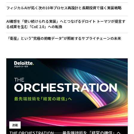
フィジカルAIが拓く次の10年――プロセス再設計と長期投資で描く実装戦略
AI構想を「使い続けられる実装」へとつなげる――デロイト トーマツが提言す
る成果を生む「CoE 2.0」への転換
「衛星」という"究極の俯瞰データ"が照射するサプライチェーンの未来
連載
THE ORCHESTRATION──最先端技術を「経営の確信」へ