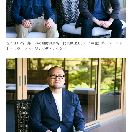
左：江川祐一郎 ゆめ知財事務所 代表弁理士、右：寺園知広 デロイト
トーマツ マネージングディレクター