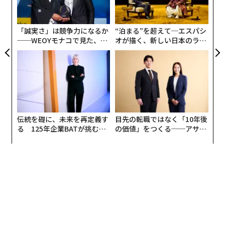
技
無
防
「誠実さ」は競争力になるか
“泊まる”を超えて─エスパシ
──WEOYモナコで見た、く
オが描く、新しい日本のラグ
ら寿司の経営哲学
ジュアリー（中編）
伝統を礎に、未来を再定義す
目先の転職ではなく「10年後
る 125年企業BATが挑むス
の価値」をつくる──アサイ
モークレスな未来
ンの長期伴走型支援とは