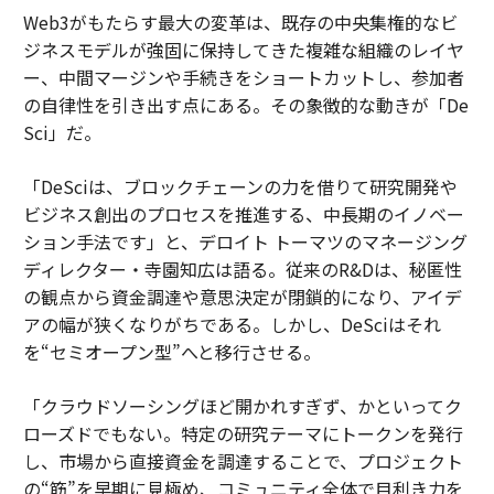
Web3がもたらす最大の変革は、既存の中央集権的なビ
ジネスモデルが強固に保持してきた複雑な組織のレイヤ
ー、中間マージンや手続きをショートカットし、参加者
の自律性を引き出す点にある。その象徴的な動きが「De
Sci」だ。
「DeSciは、ブロックチェーンの力を借りて研究開発や
ビジネス創出のプロセスを推進する、中長期のイノベー
ション手法です」と、デロイト トーマツのマネージング
ディレクター・寺園知広は語る。従来のR&Dは、秘匿性
の観点から資金調達や意思決定が閉鎖的になり、アイデ
アの幅が狭くなりがちである。しかし、DeSciはそれ
を“セミオープン型”へと移行させる。
「クラウドソーシングほど開かれすぎず、かといってク
ローズドでもない。特定の研究テーマにトークンを発行
し、市場から直接資金を調達することで、プロジェクト
の“筋”を早期に見極め、コミュニティ全体で目利き力を