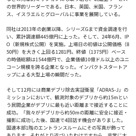
の世界的リーダーである。日本、英国、米国、フラン
ス、イスラエルとグローバルに事業を展開している。
同社は2013年の創業以降、シリーズGまで資金調達を行
い、累計調達額445億円に上った。そして、24年6月、IP
O（新規株式公開）を実施。上場日の初値は公開価格（8
50円）を大きく上回る1281円。終値（1375円）ベース
の時価総額は1544億円で、企業価値10億ドル以上のユニ
コーン規模を誇る企業となった。インパクトスタートア
ップによる大型上場の瞬間だった。
そして12月には商業デブリ除去実証衛星「ADRAS-J」の
ミッションにおいて、観測対象のデブリから約15mとい
う民間企業がデブリに最も近い距離まで接近することに
成功。「我々がデブリから約50mの距離に安全に接近・
撮影に成功した後、国連で4回話す機会がありました。
国連本部1階のエントランスルームにその写真が飾って
あります。それがより近づいたわけですから、非常に大