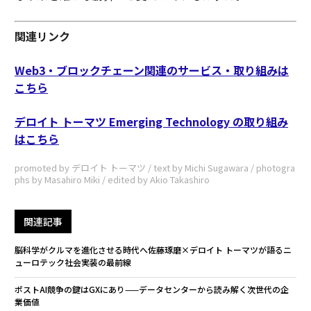
関連リンク
Web3・ブロックチェーン関連のサービス・取り組みは
こちら
デロイト トーマツ Emerging Technology の取り組み
はこちら
promoted by デロイト トーマツ / text by Michi Sugawara / photogra
phs by Masahiro Miki / edited by Akio Takashiro
関連記事
脳科学がクルマを進化させる時代へ――佐藤琢磨×デロイト トーマツが語るニ
ューロテック社会実装の最前線
ポストAI競争の鍵はGXにあり——データセンターから読み解く次世代の企
業価値