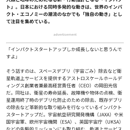
ト」。日本における同時多発的な動きは、世界のインパ
クト・エコノミーの潮流のなかでも「独自の動き」とし
て注目を集めている。
advertisement
「インパクトスタートアップしか成長しないと思うんで
すよ」
そう話すのは、スペースデブリ（宇宙ごみ）除去など衛
星軌道上サービスを提供するアストロスケールホールデ
ィングス創業者兼最高経営責任者（CEO）の岡田光信
だ。同社は、衛星の寿命延長、故障機や物体の点検、衛
星運用終了時のデブリ化防止のための除去、既存デブリ
の除去など革新的な取り組みを行なっているインパクト
スタートアップだ。宇宙航空研究開発機構（JAXA）や米
国宇宙軍、欧州宇宙機関（ESA）、英国宇宙庁（UKSA）
などの先駆的ミッションにも取り組む、軌道上サービス