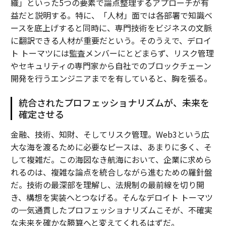
織」といった5つの要素で論点整理するアプローチが有
益だと説明する。特に、「人材」面では各部署で知識ベ
ースを底上げすると同時に、専門技術をビジネスの文脈
に翻訳できる人材が重要だという。そのうえで、デロイ
ト トーマツには監査メンバーにとどまらず、リスク管理
やセキュリティの専門家から自社でのブロックチェーン
開発を行うエンジニアまでを有していると、胸を張る。
統合されたプロフェッショナリズムが、未来を
確定させる
金融、技術、知財、そしてリスク管理。Web3という広
大な海を渡るために必要なピースは、あまりに多く、そ
して複雑だ。この海図なき航海において、企業に求めら
れるのは、複雑な論点を統合しながら進むための羅針盤
だ。技術の最深部を理解し、法規制の最前線を切り開
き、構想を実装へとつなげる。そんなデロイト トーマツ
の一気通貫したプロフェッショナリズムこそが、不確実
な未来を確かな勝算へと変えてくれるはずだ。