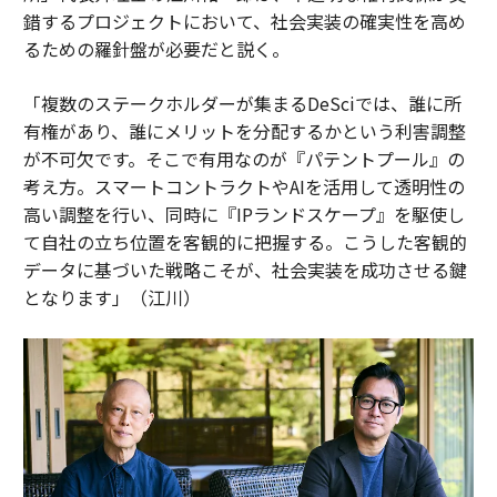
錯するプロジェクトにおいて、社会実装の確実性を高め
るための羅針盤が必要だと説く。
「複数のステークホルダーが集まるDeSciでは、誰に所
有権があり、誰にメリットを分配するかという利害調整
が不可欠です。そこで有用なのが『パテントプール』の
考え方。スマートコントラクトやAIを活用して透明性の
高い調整を行い、同時に『IPランドスケープ』を駆使し
て自社の立ち位置を客観的に把握する。こうした客観的
データに基づいた戦略こそが、社会実装を成功させる鍵
となります」（江川）