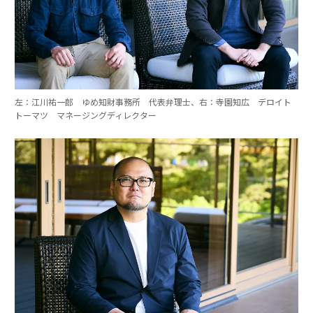
左：江川祐一郎 ゆめ知財事務所 代表弁理士、右：寺園知広 デロイト
トーマツ マネージングディレクター