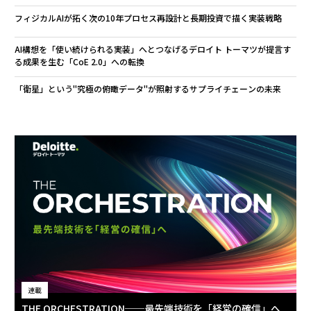
フィジカルAIが拓く次の10年――プロセス再設計と長期投資で描く実装戦略
AI構想を「使い続けられる実装」へとつなげる――デロイト トーマツが提言す
る成果を生む「CoE 2.0」への転換
「衛星」という"究極の俯瞰データ"が照射するサプライチェーンの未来
連載
THE ORCHESTRATION──最先端技術を「経営の確信」へ