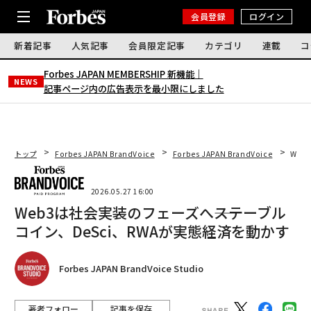
会員登録
ログイン
新着記事
人気記事
会員限定記事
カテゴリ
連載
コ
Forbes JAPAN MEMBERSHIP 新機能｜
NEWS
記事ページ内の広告表示を最小限にしました
トップ
Forbes JAPAN BrandVoice
Forbes JAPAN BrandVoice
Web
2026.05.27 16:00
Web3は社会実装のフェーズへ――ステーブル
コイン、DeSci、RWAが実態経済を動かす
Forbes JAPAN BrandVoice Studio
著者フォロー
記事を保存