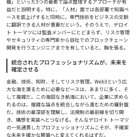
織」といった5つの要素で論点整理するアプローチが有
益だと説明する。特に、「人材」面では各部署で知識ベ
ースを底上げすると同時に、専門技術をビジネスの文脈
に翻訳できる人材が重要だという。そのうえで、デロイ
ト トーマツには監査メンバーにとどまらず、リスク管理
やセキュリティの専門家から自社でのブロックチェーン
開発を行うエンジニアまでを有していると、胸を張る。
統合されたプロフェッショナリズムが、未来を
確定させる
金融、技術、知財、そしてリスク管理。Web3という広
大な海を渡るために必要なピースは、あまりに多く、そ
して複雑だ。この海図なき航海において、企業に求めら
れるのは、複雑な論点を統合しながら進むための羅針盤
だ。技術の最深部を理解し、法規制の最前線を切り開
き、構想を実装へとつなげる。そんなデロイト トーマツ
の一気通貫したプロフェッショナリズムこそが、不確実
な未来を確かな勝算へと変えてくれるはずだ。