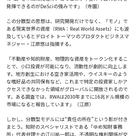
発揮できるのがDeSciの強みです」（寺園）
この分散型の思想は、研究開発だけでなく、「モノ」で
ある現実世界の資産（RWA：Real World Assets）にも波
及しているとデロイト トーマツのプロダクトビジネスマ
ネジャー・江原悠は指摘する。
「不動産や知的財産、物理的な資産をトークン化するこ
とで、小口投資が可能になり、流動性が劇的に向上しま
す。地方創生における空き家活用や、ウイスキーのよう
な嗜好品の共同保有など、これまで特定の投資家しかア
クセスできなかった領域がグローバルに開放されるので
す。ある調査では、RWAは2030年までに16兆ドル規模の
市場になると報告しています」（江原）
しかし、分散型モデルには“責任の所在”という影が付き
まとう。知財のスペシャリストである「ゆめ知財事務
所」代表弁理士の江川祐一郎は、不透明な権利関係が交