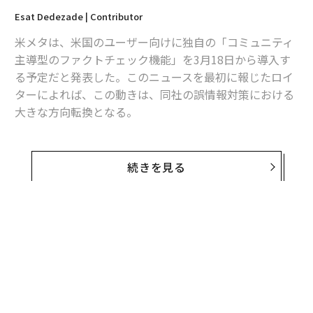
Esat Dedezade | Contributor
米メタは、米国のユーザー向けに独自の「コミュニティ
主導型のファクトチェック機能」を3月18日から導入す
る予定だと発表した。このニュースを最初に報じたロイ
ターによれば、この動きは、同社の誤情報対策における
大きな方向転換となる。
メタは、同社が運営するフェイスブックやインスタグラ
ム、スレッズにおいて、X（旧ツイッター）の「コミュ
続きを見る
ニティノート」に似た投稿のモデレーション（監視）の
ための機能を試験的に導入する。この機能は、ボランテ
ィアの投稿者が、誤解を招く可能性のある投稿に注釈を
付けられるようにするもので、評価システムには、Xが
オープンソースで公開しているアルゴリズムが採用され
る。
メタは、これに先立ち、今年初めに米国で外部機関によ