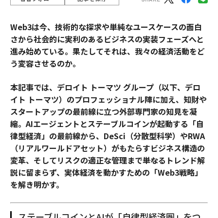
Web3は今、技術的な探求や単純なユースケースの面白
さから社会的に実利のあるビジネスの実装フェーズへと
進み始めている。果たしてそれは、我々の経済活動をど
う変容させるのか。
本記事では、デロイト トーマツ グループ（以下、デロ
イト トーマツ）のプロフェッショナル陣に加え、知財や
スタートアップの最前線に立つ外部専門家の知見を凝
縮。AIエージェントとステーブルコインが起動する「自
律型経済」の最前線から、DeSci（分散型科学）やRWA
（リアルワールドアセット）がもたらすビジネス構造の
変革、そしてリスクの適正な管理まで――単なるトレンド解
説に留まらず、実体経済を動かすための「Web3戦略」
を解き明かす。
ステーブルコインとAIが「自律型経済圏」をつ