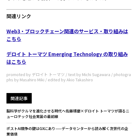
関連リンク
Web3・ブロックチェーン関連のサービス・取り組みは
こちら
デロイト トーマツ Emerging Technology の取り組み
はこちら
promoted by デロイト トーマツ / text by Michi Sugawara / photogra
phs by Masahiro Miki / edited by Akio Takashiro
関連記事
脳科学がクルマを進化させる時代へ――佐藤琢磨×デロイト トーマツが語るニ
ューロテック社会実装の最前線
ポストAI競争の鍵はGXにあり——データセンターから読み解く次世代の企
業価値