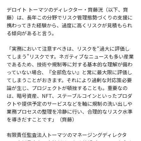
デロイト トーマツのディレクター・齊藤洸（以下、齊
藤）は、長年この分野でリスク管理態勢づくりの支援に
携わってきた経験から、過度に高くリスクが見積もられ
る傾向があると言う。
「実務において注意すべきは、リスクを“過大に評価し
てしまう”リスクです。ネガティブなニュースも多い産業
であるため、技術や規制等に対する基本的な理解が備わ
っていない場合、『全部危ない』と常に最大限に評価し
てしまうことがおきます。それにより過剰な対応策必要
論が生じ、プロジェクトが頓挫することも。重要なの
は、暗号資産、NFT、ステーブルコインといったプロダ
クトや提供予定のサービスなどを軸に規制の洗い出しや
業務プロセスの整理を冷静に行い、合理的なリスク水準
を導きだすことです」（齊藤）
有限責任監査法人トーマツのマネージングディレクタ