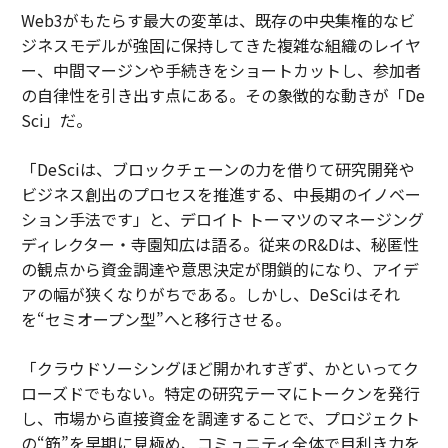
Web3がもたらす最大の変革は、既存の中央集権的なビ
ジネスモデルが強固に保持してきた複雑な組織のレイヤ
ー、中間マージンや手続きをショートカットし、参加者
の自律性を引き出す点にある。その象徴的な動きが「De
Sci」だ。
「DeSciは、ブロックチェーンの力を借りて研究開発や
ビジネス創出のプロセスを推進する、中長期のイノベー
ション手法です」と、デロイト トーマツのマネージング
ディレクター・寺園知広は語る。従来のR&Dは、秘匿性
の観点から資金調達や意思決定が閉鎖的になり、アイデ
アの幅が狭くなりがちである。しかし、DeSciはそれ
を“セミオープン型”へと移行させる。
「クラウドソーシングほど開かれすぎず、かといってク
ローズドでもない。特定の研究テーマにトークンを発行
し、市場から直接資金を調達することで、プロジェクト
の“筋”を早期に見極め、コミュニティ全体で目利き力を