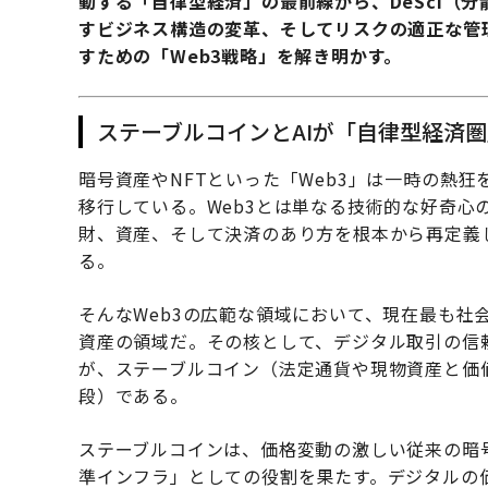
動する「自律型経済」の最前線から、DeSci（
すビジネス構造の変革、そしてリスクの適正な管理
すための「Web3戦略」を解き明かす。
ステーブルコインとAIが「自律型経済
暗号資産やNFTといった「Web3」は一時の熱
移行している。Web3とは単なる技術的な好奇心
財、資産、そして決済のあり方を根本から再定義
る。
そんなWeb3の広範な領域において、現在最も社
資産の領域だ。その核として、デジタル取引の信
が、ステーブルコイン（法定通貨や現物資産と価
段）である。
ステーブルコインは、価格変動の激しい従来の暗号
準インフラ」としての役割を果たす。デジタルの価