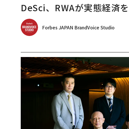
DeSci、RWAが実態経済
Forbes JAPAN BrandVoice Studio