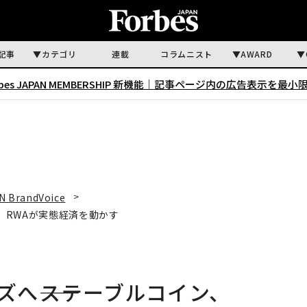
記事
カテゴリ
連載
コラムニスト
AWARD
rbes JAPAN MEMBERSHIP 新機能｜
記事ページ内の広告表示を最小
N BrandVoice
i、RWAが実態経済を動かす
ズへ――ステーブルコイン、