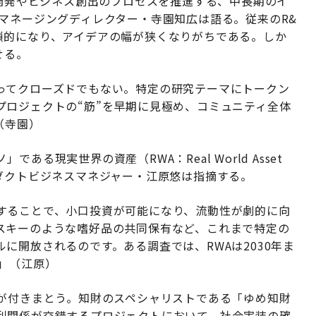
究開発やビジネス創出のプロセスを推進する、中長期のイ
マネージングディレクター・寺園知広は語る。従来のR&
鎖的になり、アイデアの幅が狭くなりがちである。しか
せる。
ってクローズドでもない。特定の研究テーマにトークン
プロジェクトの“筋”を早期に見極め、コミュニティ全体
（寺園）
る現実世界の資産（RWA：Real World Asset
ダクトビジネスマネジャー・江原悠は指摘する。
することで、小口投資が可能になり、流動性が劇的に向
スキーのような嗜好品の共同保有など、これまで特定の
に開放されるのです。ある調査では、RWAは2030年ま
」（江原）
影が付きまとう。知財のスペシャリストである「ゆめ知財
利関係が交錯するプロジェクトにおいて、社会実装の確