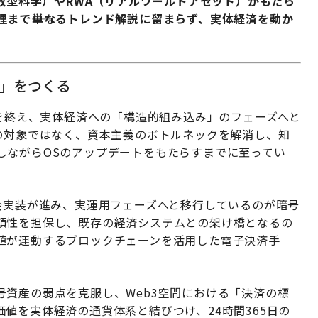
分散型科学）やRWA（リアルワールドアセット）がもたら
まで――単なるトレンド解説に留まらず、実体経済を動か
圏」をつくる
狂を終え、実体経済への「構造的組み込み」のフェーズへと
の対象ではなく、資本主義のボトルネックを解消し、知
しながらOSのアップデートをもたらすまでに至ってい
会実装が進み、実運用フェーズへと移行しているのが暗号
頼性を担保し、既存の経済システムとの架け橋となるの
値が連動するブロックチェーンを活用した電子決済手
資産の弱点を克服し、Web3空間における「決済の標
値を実体経済の通貨体系と結びつけ、24時間365日の