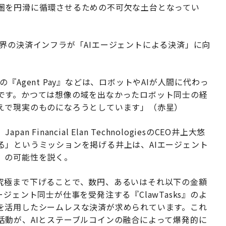
圏を円滑に循環させるための不可欠な土台となってい
界の決済インフラが「AIエージェントによる決済」に向
ercardの『Agent Pay』などは、ロボットやAIが人間に代わっ
です。かつては想像の域を出なかったロボット同士の経
えで現実のものになろうとしています」（赤星）
inancial Elan TechnologiesのCEO井上大悠
る」というミッションを掲げる井上は、AIエージェント
」の可能性を説く。
究極まで下げることで、数円、あるいはそれ以下の金額
ジェント同士が仕事を受発注する『ClawTasks』のよ
を活用したシームレスな決済が求められています。これ
活動が、AIとステーブルコインの融合によって爆発的に