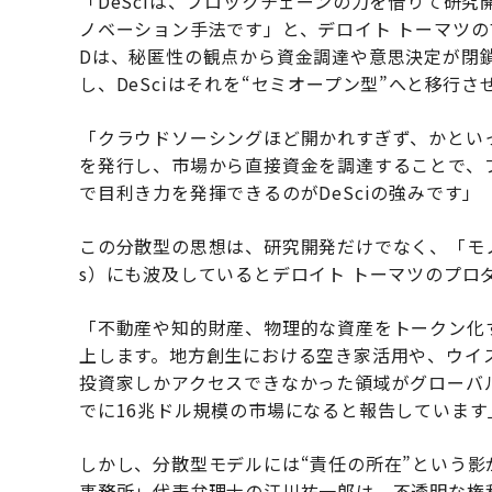
「DeSciは、ブロックチェーンの力を借りて研
ノベーション手法です」と、デロイト トーマツの
Dは、秘匿性の観点から資金調達や意思決定が閉
し、DeSciはそれを“セミオープン型”へと移行さ
「クラウドソーシングほど開かれすぎず、かとい
を発行し、市場から直接資金を調達することで、
で目利き力を発揮できるのがDeSciの強みです」
この分散型の思想は、研究開発だけでなく、「モノ」であ
s）にも波及しているとデロイト トーマツのプロ
「不動産や知的財産、物理的な資産をトークン化
上します。地方創生における空き家活用や、ウイ
投資家しかアクセスできなかった領域がグローバル
でに16兆ドル規模の市場になると報告しています
しかし、分散型モデルには“責任の所在”という
事務所」代表弁理士の江川祐一郎は、不透明な権