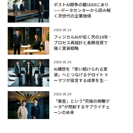
ポストAI競争の鍵はGXにあり
——データセンターから読み解
く次世代の企業価値
2026.05.14
フィジカルAIが拓く次の10年――
プロセス再設計と長期投資で
描く実装戦略
2026.05.26
AI構想を「使い続けられる実
装」へとつなげる――デロイト ト
ーマツが提言する成果を生む
「CoE 2.0」への転換
2026.05.28
「衛星」という"究極の俯瞰デ
ータ"が照射するサプライチェ
ーンの未来