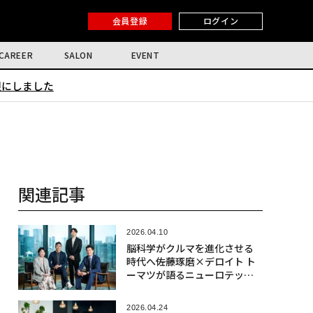
会員登録
ログイン
CAREER
SALON
EVENT
限にしました
関連記事
2026.04.10
脳科学がクルマを進化させる
時代へ――佐藤琢磨×デロイト ト
ーマツが語るニューロテック
社会実装の最前線
2026.04.24