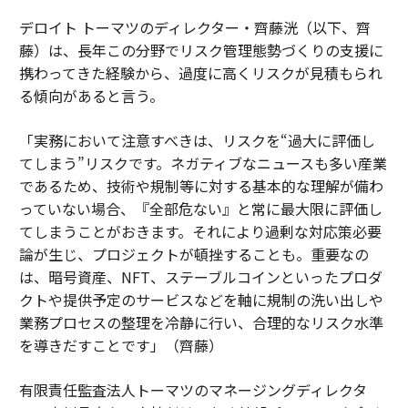
デロイト トーマツのディレクター・齊藤洸（以下、齊
藤）は、長年この分野でリスク管理態勢づくりの支援に
携わってきた経験から、過度に高くリスクが見積もられ
る傾向があると言う。
「実務において注意すべきは、リスクを“過大に評価し
てしまう”リスクです。ネガティブなニュースも多い産業
であるため、技術や規制等に対する基本的な理解が備わ
っていない場合、『全部危ない』と常に最大限に評価し
てしまうことがおきます。それにより過剰な対応策必要
論が生じ、プロジェクトが頓挫することも。重要なの
は、暗号資産、NFT、ステーブルコインといったプロダ
クトや提供予定のサービスなどを軸に規制の洗い出しや
業務プロセスの整理を冷静に行い、合理的なリスク水準
を導きだすことです」（齊藤）
有限責任監査法人トーマツのマネージングディレクタ