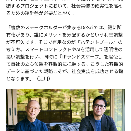
錯するプロジェクトにおいて、社会実装の確実性を高め
るための羅針盤が必要だと説く。
「複数のステークホルダーが集まるDeSciでは、誰に所
有権があり、誰にメリットを分配するかという利害調整
が不可欠です。そこで有用なのが『パテントプール』の
考え方。スマートコントラクトやAIを活用して透明性の
高い調整を行い、同時に『IPランドスケープ』を駆使し
て自社の立ち位置を客観的に把握する。こうした客観的
データに基づいた戦略こそが、社会実装を成功させる鍵
となります」（江川）