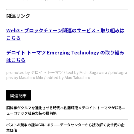
関連リンク
Web3・ブロックチェーン関連のサービス・取り組みは
こちら
デロイト トーマツ Emerging Technology の取り組み
はこちら
promoted by デロイト トーマツ / text by Michi Sugawara / photogra
phs by Masahiro Miki / edited by Akio Takashiro
関連記事
脳科学がクルマを進化させる時代へ――佐藤琢磨×デロイト トーマツが語るニ
ューロテック社会実装の最前線
ポストAI競争の鍵はGXにあり——データセンターから読み解く次世代の企
業価値