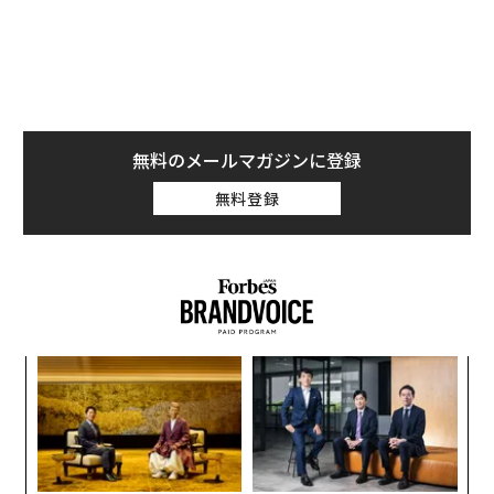
日本における商機を聞いた。
国内に9店舗あるイケアのレストランには、年間で約130
0万の人が訪れているという。これは、東京ディズニー
ランドのレストランの年間来客数に匹敵する数字だ。
無料のメールマガジンに登録
ここで多くの人がオーダーするのが、イケアの看板メニ
無料登録
ューであり、スウェーデンの代表的な家庭料理、リンゴ
ベリージャムを添えて提供されるミートボールだ。10月
からは、このミートボールに、植物由来のプラントボー
ルという選択肢が加わった。
今年、「使い捨てプラスチックの使用・販売廃止」とい
“
う目標を達成した同社が次に掲げる目標は、2030年まで
シ
グ
に同社の温室効果ガス削減量が、排出量を上回ること
目
だ。プラントボールの発売は、その大きな目標を達成す
の
ン
る上での一つの施策でもある。