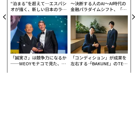
“泊まる”を超えて─エスパシ
〜決断する人のAI〜AI時代の
「販売はスタートしたばかりではありますが、プラント
オが描く、新しい日本のラグ
金融パラダイムシフト、「超
ジュアリー（中編）
個別化」の核心 【MUFG×ウ
ボールは早い段階で、日本の消費者にも浸透する自信が
ェルスナビ×PwC】
あります。その理由のひとつが、手頃な価格です」
ライスがこう述べるように、イケアのレストランで提供
される8個入りのプラントボールは、従来のミートボー
ルよりも100円安く499円で販売される。また、現在世界
「誠実さ」は競争力になるか
「コンディション」が成果を
中のイケアで年間10億個販売されているミートボールの
──WEOYモナコで見た、く
左右する――「BAKUNE」のTEN
ら寿司の経営哲学
TIALが支える「挑戦者の明
製造過程で発生される温室効果ガスの約4％しか、プラ
日」
ントボールの製造過程では発生しないという。
今年6月、原宿駅前にオープンした「IKEA原宿」と、冬
に渋谷のフォーエバー21跡地に完成する「IKEA渋谷」で
は、プラントボールに限らず、レストランで提供するメ
ニューの50％は、植物由来のものになる予定だ。
イケアが日本での植物由来の食品にここまで注力するの