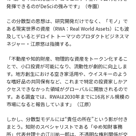
発揮できるのがDeSciの強みです」（寺園）
この分散型の思想は、研究開発だけでなく、「モノ」で
ある現実世界の資産（RWA：Real World Assets）にも波
及しているとデロイト トーマツのプロダクトビジネスマ
ネジャー・江原悠は指摘する。
「不動産や知的財産、物理的な資産をトークン化するこ
とで、小口投資が可能になり、流動性が劇的に向上しま
す。地方創生における空き家活用や、ウイスキーのよう
な嗜好品の共同保有など、これまで特定の投資家しかア
クセスできなかった領域がグローバルに開放されるので
す。ある調査では、RWAは2030年までに16兆ドル規模の
市場になると報告しています」（江原）
しかし、分散型モデルには“責任の所在”という影が付き
まとう。知財のスペシャリストである「ゆめ知財事務
所」代表弁理士の江川祐一郎は、不透明な権利関係が交