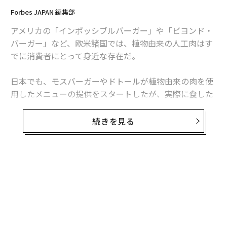
Forbes JAPAN 編集部
アメリカの「インポッシブルバーガー」や「ビヨンド・
バーガー」など、欧米諸国では、植物由来の人工肉はす
でに消費者にとって身近な存在だ。
日本でも、モスバーガーやドトールが植物由来の肉を使
用したメニューの提供をスタートしたが、実際に食した
ことのある人はまだ少数派ではないだろうか。
続きを見る
イケア・ジャパン代表取締役社長 兼 チーフサステナビ
リティオフィサーのヘレン・フォン・ライスは、「日本
ではまだ馴染みの薄い存在だからこそ、私たちが植物由
来の商品、“プラントボール”の販売に注力する意味があ
る」と語る。
同社が、10月からエンドウ豆をメインの原材料としたプ
ラントプラントボールを販売するまでに至った経緯と、