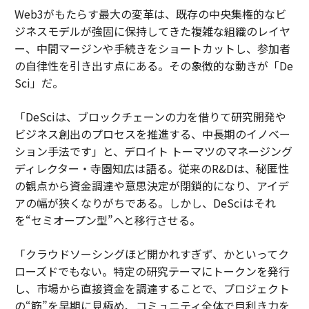
Web3がもたらす最大の変革は、既存の中央集権的なビ
ジネスモデルが強固に保持してきた複雑な組織のレイヤ
ー、中間マージンや手続きをショートカットし、参加者
の自律性を引き出す点にある。その象徴的な動きが「De
Sci」だ。
「DeSciは、ブロックチェーンの力を借りて研究開発や
ビジネス創出のプロセスを推進する、中長期のイノベー
ション手法です」と、デロイト トーマツのマネージング
ディレクター・寺園知広は語る。従来のR&Dは、秘匿性
の観点から資金調達や意思決定が閉鎖的になり、アイデ
アの幅が狭くなりがちである。しかし、DeSciはそれ
を“セミオープン型”へと移行させる。
「クラウドソーシングほど開かれすぎず、かといってク
ローズドでもない。特定の研究テーマにトークンを発行
し、市場から直接資金を調達することで、プロジェクト
の“筋”を早期に見極め、コミュニティ全体で目利き力を