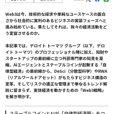
Web3は今、技術的な探求や単純なユースケースの面白
さから社会的に実利のあるビジネスの実装フェーズへと
進み始めている。果たしてそれは、我々の経済活動をど
う変容させるのか。
本記事では、デロイト トーマツ グループ（以下、デロ
イト トーマツ）のプロフェッショナル陣に加え、知財や
スタートアップの最前線に立つ外部専門家の知見を凝
縮。AIエージェントとステーブルコインが起動する「自
律型経済」の最前線から、DeSci（分散型科学）やRWA
（リアルワールドアセット）がもたらすビジネス構造の
変革、そしてリスクの適正な管理まで――単なるトレンド解
説に留まらず、実体経済を動かすための「Web3戦略」
を解き明かす。
ステーブルコインとAIが「自律型経済圏」をつ