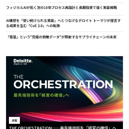
フィジカルAIが拓く次の10年――プロセス再設計と長期投資で描く実装戦略
AI構想を「使い続けられる実装」へとつなげる――デロイト トーマツが提言す
る成果を生む「CoE 2.0」への転換
「衛星」という"究極の俯瞰データ"が照射するサプライチェーンの未来
連載
THE ORCHESTRATION──最先端技術を「経営の確信」へ