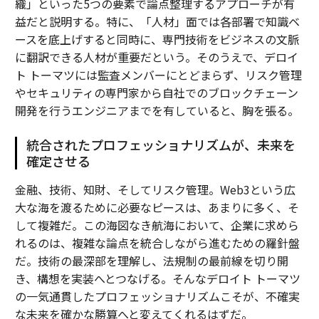
織」といった5つの要素で論点整理するアプローチが有
益だと説明する。特に、「人材」面では各部署で知識ベ
ースを底上げすると同時に、専門技術をビジネスの文脈
に翻訳できる人材が重要だという。そのうえで、デロイ
ト トーマツには監査メンバーにとどまらず、リスク管理
やセキュリティの専門家から自社でのブロックチェーン
開発を行うエンジニアまでを有していると、胸を張る。
統合されたプロフェッショナリズムが、未来を
確定させる
金融、技術、知財、そしてリスク管理。Web3という広
大な海を渡るために必要なピースは、あまりに多く、そ
して複雑だ。この海図なき航海において、企業に求めら
れるのは、複雑な論点を統合しながら進むための羅針盤
だ。技術の最深部を理解し、法規制の最前線を切り開
き、構想を実装へとつなげる。そんなデロイト トーマツ
の一気通貫したプロフェッショナリズムこそが、不確実
な未来を確かな勝算へと変えてくれるはずだ。