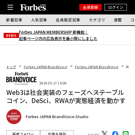
会員登録
ログイン
新着記事
人気記事
会員限定記事
カテゴリ
連載
コ
Forbes JAPAN MEMBERSHIP 新機能｜
NEWS
記事ページ内の広告表示を最小限にしました
トップ
Forbes JAPAN BrandVoice
Forbes JAPAN BrandVoice
Web
2026.05.27 16:00
Web3は社会実装のフェーズへ――ステーブル
コイン、DeSci、RWAが実態経済を動かす
Forbes JAPAN BrandVoice Studio
著者フォロー
記事を保存