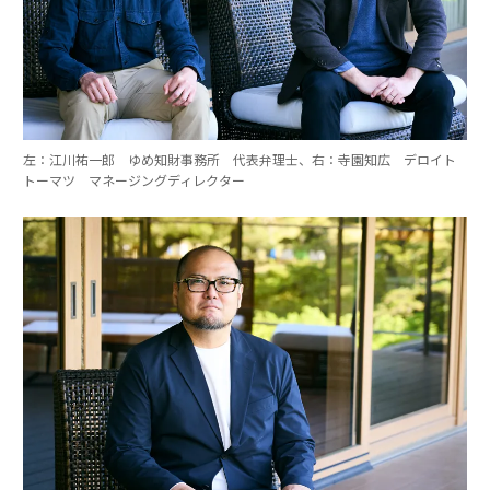
左：江川祐一郎 ゆめ知財事務所 代表弁理士、右：寺園知広 デロイト
トーマツ マネージングディレクター