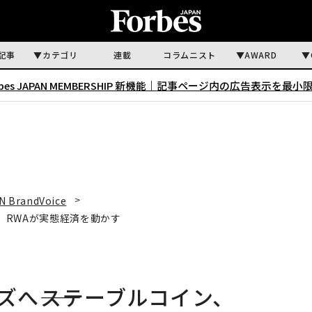
記事
カテゴリ
連載
コラムニスト
AWARD
rbes JAPAN MEMBERSHIP 新機能｜
記事ページ内の広告表示を最小
N BrandVoice
i、RWAが実態経済を動かす
ズへ――ステーブルコイン、