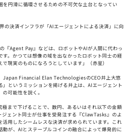
圏を円滑に循環させるための不可欠な土台となってい
界の決済インフラが「AIエージェントによる決済」に向
ercardの『Agent Pay』などは、ロボットやAIが人間に代わっ
です。かつては想像の域を出なかったロボット同士の経
えで現実のものになろうとしています」（赤星）
inancial Elan TechnologiesのCEO井上大悠
る」というミッションを掲げる井上は、AIエージェント
」の可能性を説く。
究極まで下げることで、数円、あるいはそれ以下の金額
ジェント同士が仕事を受発注する『ClawTasks』のよ
を活用したシームレスな決済が求められています。これ
活動が、AIとステーブルコインの融合によって爆発的に