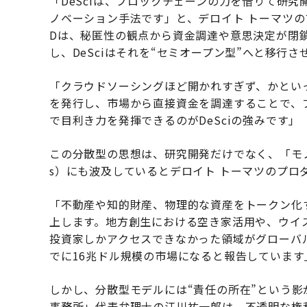
「DeSciは、ブロックチェーンの力を借りて研
ノベーション手法です」と、デロイト トーマツの
Dは、秘匿性の観点から資金調達や意思決定が閉
し、DeSciはそれを“セミオープン型”へと移行さ
「クラウドソーシングほど開かれすぎず、かとい
を発行し、市場から直接資金を調達することで、
で目利き力を発揮できるのがDeSciの強みです」
この分散型の思想は、研究開発だけでなく、「モノ」であ
s）にも波及しているとデロイト トーマツのプロ
「不動産や知的財産、物理的な資産をトークン化
上します。地方創生における空き家活用や、ウイ
投資家しかアクセスできなかった領域がグローバル
でに16兆ドル規模の市場になると報告しています
しかし、分散型モデルには“責任の所在”という
事務所」代表弁理士の江川祐一郎は、不透明な権