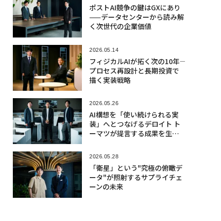
ポストAI競争の鍵はGXにあり
——データセンターから読み解
く次世代の企業価値
2026.05.14
フィジカルAIが拓く次の10年――
プロセス再設計と長期投資で
描く実装戦略
2026.05.26
AI構想を「使い続けられる実
装」へとつなげる――デロイト ト
ーマツが提言する成果を生む
「CoE 2.0」への転換
2026.05.28
「衛星」という"究極の俯瞰デ
ータ"が照射するサプライチェ
ーンの未来