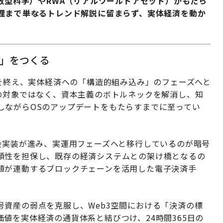
分散型科学）やRWA（リアルワールドアセット）がもたら
まで――単なるトレンド解説に留まらず、実体経済を動か
圏」をつくる
狂を終え、実体経済への「構造的組み込み」のフェーズへと
の対象ではなく、資本主義のボトルネックを解消し、知
しながらOSのアップデートをもたらすまでに至ってい
会実装が進み、実運用フェーズへと移行しているのが暗号
頼性を担保し、既存の経済システムとの架け橋となるの
値が連動するブロックチェーンを活用した電子決済手
資産の弱点を克服し、Web3空間における「決済の標
値を実体経済の通貨体系と結びつけ、24時間365日の