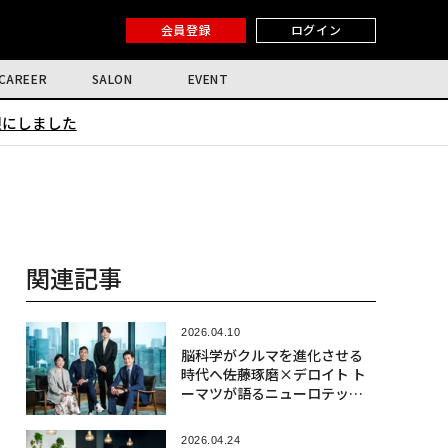
会員登録
ログイン
CAREER
SALON
EVENT
限にしました
関連記事
2026.04.10
脳科学がクルマを進化させる
時代へ――佐藤琢磨×デロイト ト
ーマツが語るニューロテック
社会実装の最前線
2026.04.24