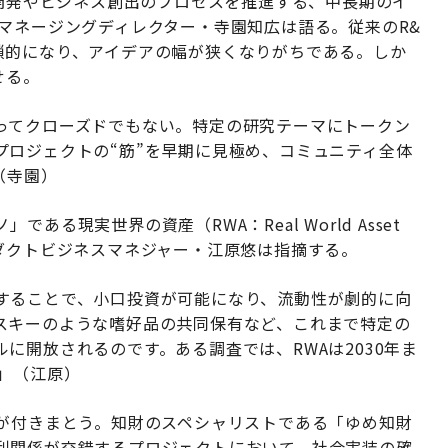
究開発やビジネス創出のプロセスを推進する、中長期のイ
マネージングディレクター・寺園知広は語る。従来のR&
鎖的になり、アイデアの幅が狭くなりがちである。しか
せる。
ってクローズドでもない。特定の研究テーマにトークン
プロジェクトの“筋”を早期に見極め、コミュニティ全体
（寺園）
る現実世界の資産（RWA：Real World Asset
ダクトビジネスマネジャー・江原悠は指摘する。
することで、小口投資が可能になり、流動性が劇的に向
スキーのような嗜好品の共同保有など、これまで特定の
に開放されるのです。ある調査では、RWAは2030年ま
」（江原）
影が付きまとう。知財のスペシャリストである「ゆめ知財
利関係が交錯するプロジェクトにおいて、社会実装の確