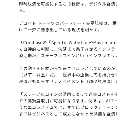
即時決済を可能にするこの技術は、デジタル経済
る。
デロイト トーマツのパートナー・赤星弘樹は、世
けて一斉に動き出している現状を明かす。
「Coinbaseの『Agentic Wallets』やMast
て自律的に判断し、決済まで完了させるインフラ
済活動が、ステーブルコインというインフラのう
この動きを日本から加速させようとしているのが、Japan F
（以下、井上）だ。「世界中の企業に円を持たせ
決済がもたらす「ナノペイメント（超少額決済）
「ステーブルコインの活用によって送金コストを
での高頻度取引が可能になります。例えば、AIエー
うなエコシステムでは、すでにブロックチェーン
まではビジネスとして成立しなかった微細な経済