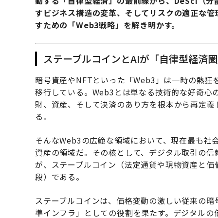
動する「自律型経済」の最前線から、DeSci（
すビジネス構造の変革、そしてリスクの適正な管理
すための「Web3戦略」を解き明かす。
ステーブルコインとAIが「自律型経済
暗号資産やNFTといった「Web3」は一時の熱
移行している。Web3とは単なる技術的な好奇心
財、資産、そして決済のあり方を根本から再定義
る。
そんなWeb3の広範な領域において、現在最も社
資産の領域だ。その核として、デジタル取引の信
が、ステーブルコイン（法定通貨や現物資産と価
段）である。
ステーブルコインは、価格変動の激しい従来の暗号
準インフラ」としての役割を果たす。デジタルの価