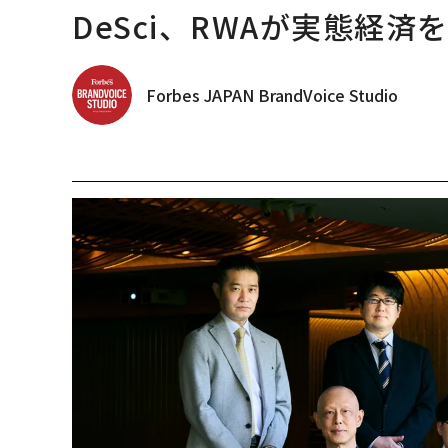
DeSci、RWAが実態経済
Forbes JAPAN BrandVoice Studio