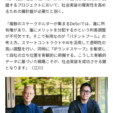
錯するプロジェクトにおいて、社会実装の確実性を高め
るための羅針盤が必要だと説く。
「複数のステークホルダーが集まるDeSciでは、誰に所
有権があり、誰にメリットを分配するかという利害調整
が不可欠です。そこで有用なのが『パテントプール』の
考え方。スマートコントラクトやAIを活用して透明性の
高い調整を行い、同時に『IPランドスケープ』を駆使し
て自社の立ち位置を客観的に把握する。こうした客観的
データに基づいた戦略こそが、社会実装を成功させる鍵
となります」（江川）