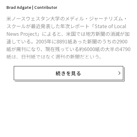
Brad Adgate | Contributor
米ノースウェスタン大学のメディル・ジャーナリズム・
スクールが最近発表した年次レポート「State of Local
News Project」によると、米国では地方新聞の消滅が加
速している。2005年に8891紙あった新聞のうちの2900
紙が廃刊になり、現在残っている約6000紙の大半の4790
紙は、日刊紙ではなく週刊の新聞だという。
1年間に消滅した新聞の数は、2022年には週あたり平均2
続きを見る
紙だったが、2023年には週あたり2.5紙に増加した。今
年はすでに131の新聞が廃刊しており、その結果、2005
年時点にあった新聞の3分の１が2024年までに消える見
通しという。
また、現在は全米の3143郡のうち、地元紙が1紙もない
「ニュース砂漠」と呼ばれる郡の数が204に達してい
る。さらに、全体の半数以上の1562郡には新聞が1紙し