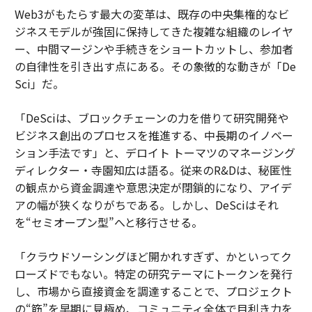
Web3がもたらす最大の変革は、既存の中央集権的なビ
ジネスモデルが強固に保持してきた複雑な組織のレイヤ
ー、中間マージンや手続きをショートカットし、参加者
の自律性を引き出す点にある。その象徴的な動きが「De
Sci」だ。
「DeSciは、ブロックチェーンの力を借りて研究開発や
ビジネス創出のプロセスを推進する、中長期のイノベー
ション手法です」と、デロイト トーマツのマネージング
ディレクター・寺園知広は語る。従来のR&Dは、秘匿性
の観点から資金調達や意思決定が閉鎖的になり、アイデ
アの幅が狭くなりがちである。しかし、DeSciはそれ
を“セミオープン型”へと移行させる。
「クラウドソーシングほど開かれすぎず、かといってク
ローズドでもない。特定の研究テーマにトークンを発行
し、市場から直接資金を調達することで、プロジェクト
の“筋”を早期に見極め、コミュニティ全体で目利き力を