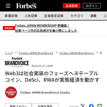
会員登録
ログイン
新着記事
人気記事
会員限定記事
カテゴリ
連載
コ
Forbes JAPAN MEMBERSHIP 新機能｜
NEWS
記事ページ内の広告表示を最小限にしました
トップ
Forbes JAPAN BrandVoice
Forbes JAPAN BrandVoice
Web
2026.05.27 16:00
Web3は社会実装のフェーズへ――ステーブル
コイン、DeSci、RWAが実態経済を動かす
Forbes JAPAN BrandVoice Studio
著者フォロー
記事を保存