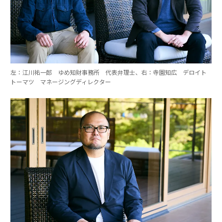
左：江川祐一郎 ゆめ知財事務所 代表弁理士、右：寺園知広 デロイト
トーマツ マネージングディレクター