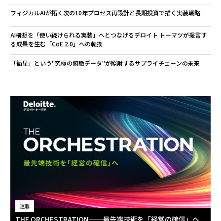
フィジカルAIが拓く次の10年――プロセス再設計と長期投資で描く実装戦略
AI構想を「使い続けられる実装」へとつなげる――デロイト トーマツが提言す
る成果を生む「CoE 2.0」への転換
「衛星」という"究極の俯瞰データ"が照射するサプライチェーンの未来
連載
THE ORCHESTRATION──最先端技術を「経営の確信」へ