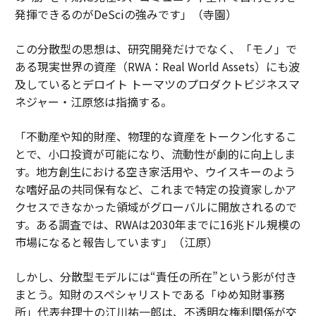
発揮できるのがDeSciの強みです」（寺園）
この分散型の思想は、研究開発だけでなく、「モノ」で
ある現実世界の資産（RWA：Real World Assets）にも波
及しているとデロイト トーマツのプロダクトビジネスマ
ネジャー・江原悠は指摘する。
「不動産や知的財産、物理的な資産をトークン化するこ
とで、小口投資が可能になり、流動性が劇的に向上しま
す。地方創生における空き家活用や、ウイスキーのよう
な嗜好品の共同保有など、これまで特定の投資家しかア
クセスできなかった領域がグローバルに開放されるので
す。ある調査では、RWAは2030年までに16兆ドル規模の
市場になると報告しています」（江原）
しかし、分散型モデルには“責任の所在”という影が付き
まとう。知財のスペシャリストである「ゆめ知財事務
所」代表弁理士の江川祐一郎は、不透明な権利関係が交