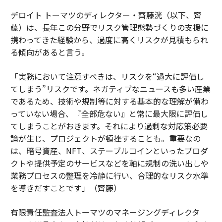
デロイト トーマツのディレクター・齊藤洸（以下、齊
藤）は、長年この分野でリスク管理態勢づくりの支援に
携わってきた経験から、過度に高くリスクが見積もられ
る傾向があると言う。
「実務において注意すべきは、リスクを“過大に評価し
てしまう”リスクです。ネガティブなニュースも多い産業
であるため、技術や規制等に対する基本的な理解が備わ
っていない場合、『全部危ない』と常に最大限に評価し
てしまうことがおきます。それにより過剰な対応策必要
論が生じ、プロジェクトが頓挫することも。重要なの
は、暗号資産、NFT、ステーブルコインといったプロダ
クトや提供予定のサービスなどを軸に規制の洗い出しや
業務プロセスの整理を冷静に行い、合理的なリスク水準
を導きだすことです」（齊藤）
有限責任監査法人トーマツのマネージングディレクタ