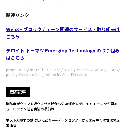
関連リンク
Web3・ブロックチェーン関連のサービス・取り組みは
こちら
デロイト トーマツ Emerging Technology の取り組み
はこちら
promoted by デロイト トーマツ / text by Michi Sugawara / photogra
phs by Masahiro Miki / edited by Akio Takashiro
関連記事
脳科学がクルマを進化させる時代へ――佐藤琢磨×デロイト トーマツが語るニ
ューロテック社会実装の最前線
ポストAI競争の鍵はGXにあり——データセンターから読み解く次世代の企
業価値