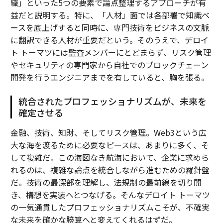
織」といった5つの要素で論点整理するアプローチが有
益だと説明する。特に、「人材」面では各部署で知識ベ
ースを底上げすると同時に、専門技術をビジネスの文脈
に翻訳できる人材が重要だという。そのうえで、デロイ
ト トーマツには監査メンバーにとどまらず、リスク管理
やセキュリティの専門家から自社でのブロックチェーン
開発を行うエンジニアまでを有していると、胸を張る。
統合されたプロフェッショナリズムが、未来を
確定させる
金融、技術、知財、そしてリスク管理。Web3という広
大な海を渡るために必要なピースは、あまりに多く、そ
して複雑だ。この海図なき航海において、企業に求めら
れるのは、複雑な論点を統合しながら進むための羅針盤
だ。技術の最深部を理解し、法規制の最前線を切り開
き、構想を実装へとつなげる。そんなデロイト トーマツ
の一気通貫したプロフェッショナリズムこそが、不確実
な未来を確かな勝算へと変えてくれるはずだ。