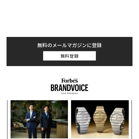
かなく、その多くは週刊紙だという。
無料のメールマガジンに登録
無料登録
〜
変え
織
FE
う
“
0年
T
シ
グ