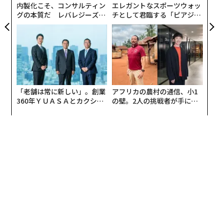
内製化こそ、コンサルティン
エレガントなスポーツウォッ
グの本質だ レバレジーズが
チとして君臨する「ピアジ
実践する、次世代ファームの
ェ」ポロの魅力
全貌
「老舗は常に新しい」。創業
アフリカの農村の通信、小1
360年ＹＵＡＳＡとカクシン
の壁。2人の挑戦者が手にし
編集＝上田裕資
CEO田尻望が語る、AIを超え
た「次なる武器」
る人の価値
2026年9月号発売中
最新号の購入はこちらから
メンバーシップに登録する