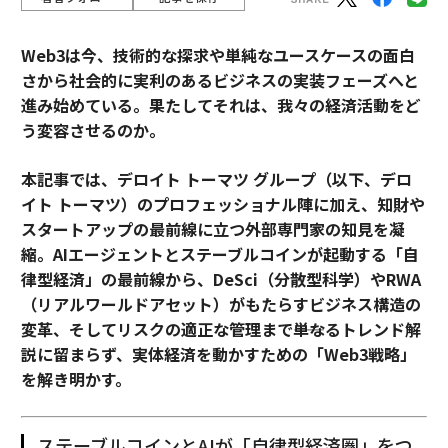
Web3は今、技術的な探求や単純なユースケースの面白
さから社会的に実利のあるビジネスの実装フェーズへと
進み始めている。果たしてそれは、我々の経済活動をど
う変容させるのか。
本記事では、デロイト トーマツ グループ（以下、デロ
イト トーマツ）のプロフェッショナル陣に加え、知財や
スタートアップの最前線に立つ外部専門家の知見を凝
縮。AIエージェントとステーブルコインが起動する「自
律型経済」の最前線から、DeSci（分散型科学）やRWA
（リアルワールドアセット）がもたらすビジネス構造の
変革、そしてリスクの適正な管理まで――単なるトレンド解
説に留まらず、実体経済を動かすための「Web3戦略」
を解き明かす。
ステーブルコインとAIが「自律型経済圏」をつ