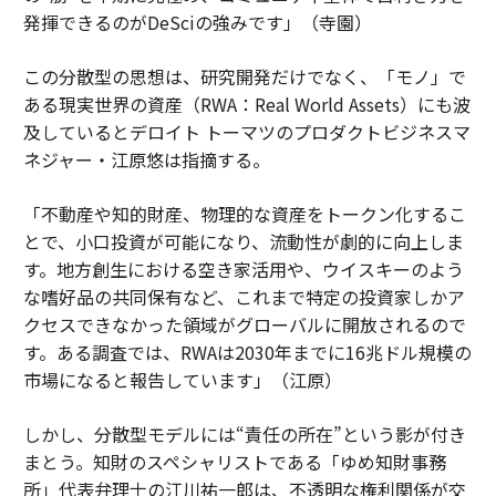
発揮できるのがDeSciの強みです」（寺園）
この分散型の思想は、研究開発だけでなく、「モノ」で
ある現実世界の資産（RWA：Real World Assets）にも波
及しているとデロイト トーマツのプロダクトビジネスマ
ネジャー・江原悠は指摘する。
「不動産や知的財産、物理的な資産をトークン化するこ
とで、小口投資が可能になり、流動性が劇的に向上しま
す。地方創生における空き家活用や、ウイスキーのよう
な嗜好品の共同保有など、これまで特定の投資家しかア
クセスできなかった領域がグローバルに開放されるので
す。ある調査では、RWAは2030年までに16兆ドル規模の
市場になると報告しています」（江原）
しかし、分散型モデルには“責任の所在”という影が付き
まとう。知財のスペシャリストである「ゆめ知財事務
所」代表弁理士の江川祐一郎は、不透明な権利関係が交