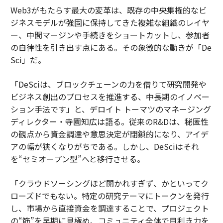
Web3がもたらす最大の変革は、既存の中央集権的なビ
ジネスモデルが強固に保持してきた複雑な組織のレイヤ
ー、中間マージンや手続きをショートカットし、参加者
の自律性を引き出す点にある。その象徴的な動きが「De
Sci」だ。
「DeSciは、ブロックチェーンの力を借りて研究開発や
ビジネス創出のプロセスを推進する、中長期のイノベー
ション手法です」と、デロイト トーマツのマネージング
ディレクター・寺園知広は語る。従来のR&Dは、秘匿性
の観点から資金調達や意思決定が閉鎖的になり、アイデ
アの幅が狭くなりがちである。しかし、DeSciはそれ
を“セミオープン型”へと移行させる。
「クラウドソーシングほど開かれすぎず、かといってク
ローズドでもない。特定の研究テーマにトークンを発行
し、市場から直接資金を調達することで、プロジェクト
の“筋”を早期に見極め、コミュニティ全体で目利き力を