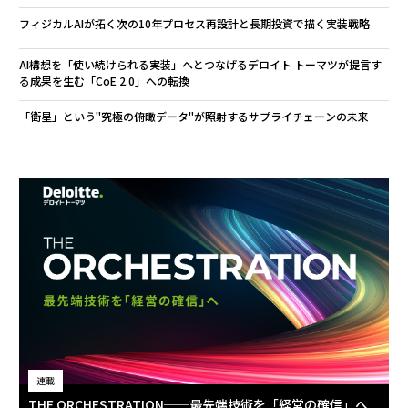
フィジカルAIが拓く次の10年――プロセス再設計と長期投資で描く実装戦略
AI構想を「使い続けられる実装」へとつなげる――デロイト トーマツが提言す
る成果を生む「CoE 2.0」への転換
「衛星」という"究極の俯瞰データ"が照射するサプライチェーンの未来
連載
THE ORCHESTRATION──最先端技術を「経営の確信」へ