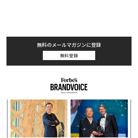
ら2850万台へとほぼ倍増した。
無料のメールマガジンに登録
無料登録
ア
変え
の
FE
た
義す
挑
0年
むス
よっ
PA