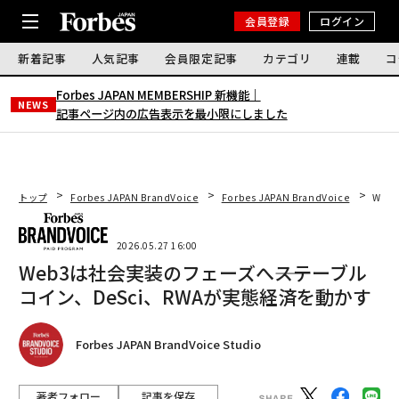
会員登録
ログイン
新着記事
人気記事
会員限定記事
カテゴリ
連載
コ
Forbes JAPAN MEMBERSHIP 新機能｜
NEWS
記事ページ内の広告表示を最小限にしました
トップ
Forbes JAPAN BrandVoice
Forbes JAPAN BrandVoice
Web
2026.05.27 16:00
Web3は社会実装のフェーズへ――ステーブル
コイン、DeSci、RWAが実態経済を動かす
Forbes JAPAN BrandVoice Studio
著者フォロー
記事を保存