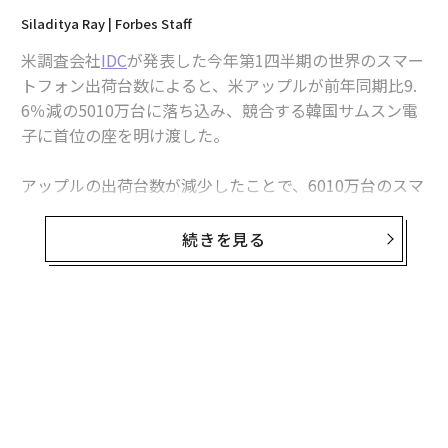
Siladitya Ray | Forbes Staff
米調査会社
IDC
が発表した今年第1四半期の世界のスマー
トフォン出荷台数によると、米アップルが前年同期比9.
6％減の5010万台に落ち込み、競合する韓国サムスン電
子に首位の座を明け渡した。
アップルの出荷台数が減少したことで、6010万台のスマ
ートフォンを出荷したサムスンの市場占有率が世界最大
となった。だが、サムスンも前年同期比で約0.7％出荷台
続きを見る
数を減らしている。
世界のスマートフォン市場は、主に中国企業の出荷台数
が増えたことで、7.8％の成長を示した。中国の小米（シ
ャオミ）は前年同期比33.8％と大幅に増やし、世界第3
位の座を維持。アフリカや中南米、アジアなどで人気の
ある低価格スマートフォンを製造する中国の伝音控股
（トランシオン）の出荷台数は、前年同期の1540万台か