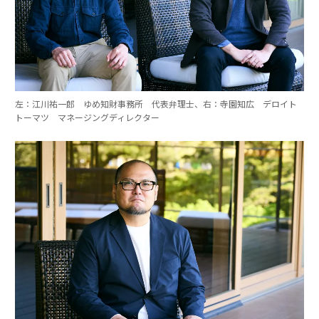
左：江川祐一郎 ゆめ知財事務所 代表弁理士、右：寺園知広 デロイト
トーマツ マネージングディレクター