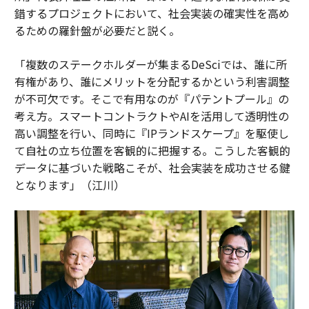
錯するプロジェクトにおいて、社会実装の確実性を高め
るための羅針盤が必要だと説く。
「複数のステークホルダーが集まるDeSciでは、誰に所
有権があり、誰にメリットを分配するかという利害調整
が不可欠です。そこで有用なのが『パテントプール』の
考え方。スマートコントラクトやAIを活用して透明性の
高い調整を行い、同時に『IPランドスケープ』を駆使し
て自社の立ち位置を客観的に把握する。こうした客観的
データに基づいた戦略こそが、社会実装を成功させる鍵
となります」（江川）