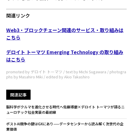
関連リンク
Web3・ブロックチェーン関連のサービス・取り組みは
こちら
デロイト トーマツ Emerging Technology の取り組み
はこちら
promoted by デロイト トーマツ / text by Michi Sugawara / photogra
phs by Masahiro Miki / edited by Akio Takashiro
関連記事
脳科学がクルマを進化させる時代へ――佐藤琢磨×デロイト トーマツが語るニ
ューロテック社会実装の最前線
ポストAI競争の鍵はGXにあり——データセンターから読み解く次世代の企
業価値