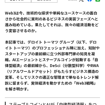
Web3は今、技術的な探求や単純なユースケースの面白
さから社会的に実利のあるビジネスの実装フェーズへと
進み始めている。果たしてそれは、我々の経済活動をど
う変容させるのか。
本記事では、デロイト トーマツ グループ（以下、デロ
イト トーマツ）のプロフェッショナル陣に加え、知財や
スタートアップの最前線に立つ外部専門家の知見を凝
縮。AIエージェントとステーブルコインが起動する「自
律型経済」の最前線から、DeSci（分散型科学）やRWA
（リアルワールドアセット）がもたらすビジネス構造の
変革、そしてリスクの適正な管理まで――単なるトレンド解
説に留まらず、実体経済を動かすための「Web3戦略」
を解き明かす。
ステーブルコインとAIが「自律型経済圏」をつ