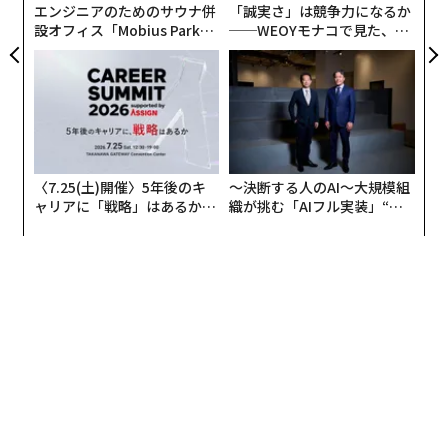
エンジニアのためのサウナ併
「誠実さ」は競争力になるか
設オフィス「Mobius Park」
──WEOYモナコで見た、く
がオープン──タマディック
ら寿司の経営哲学
が健康経営を徹底する理由
〈7.25(土)開催〉5年後のキ
〜決断する人のAI〜大規模組
ャリアに「戦略」はあるか。
織が挑む「AIフル実装」“使
翻訳・編集＝安藤清香
トップエグゼクティブのキャ
う”企業から“動く”企業へ【N
リアに触れる1日│CAREER S
TTドコモビジネス×PwC】
UMMIT 2026
2026年9月号発売中
最新号の購入はこちらから
メンバーシップに登録する