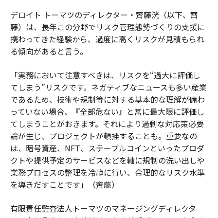
デロイト トーマツのディレクター・齊藤洸（以下、齊
藤）は、長年この分野でリスク管理態勢づくりの支援に
携わってきた経験から、過度に高くリスクが見積もられ
る傾向があると言う。
「実務において注意すべきは、リスクを“過大に評価し
てしまう”リスクです。ネガティブなニュースも多い産業
であるため、技術や規制等に対する基本的な理解が備わ
っていない場合、『全部危ない』と常に最大限に評価し
てしまうことがおきます。それにより過剰な対応策必要
論が生じ、プロジェクトが頓挫することも。重要なの
は、暗号資産、NFT、ステーブルコインといったプロダ
クトや提供予定のサービスなどを軸に規制の洗い出しや
業務プロセスの整理を冷静に行い、合理的なリスク水準
を導きだすことです」（齊藤）
有限責任監査法人トーマツのマネージングディレクタ