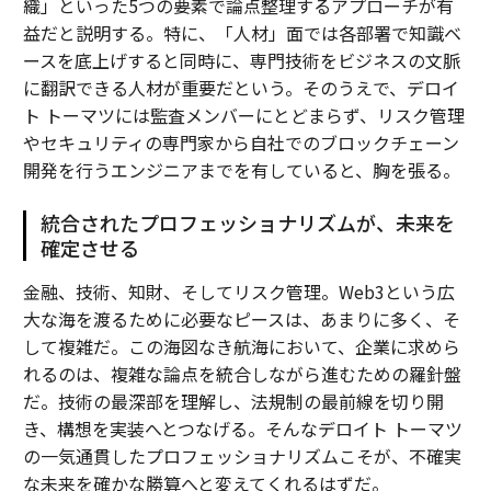
織」といった5つの要素で論点整理するアプローチが有
益だと説明する。特に、「人材」面では各部署で知識ベ
ースを底上げすると同時に、専門技術をビジネスの文脈
に翻訳できる人材が重要だという。そのうえで、デロイ
ト トーマツには監査メンバーにとどまらず、リスク管理
やセキュリティの専門家から自社でのブロックチェーン
開発を行うエンジニアまでを有していると、胸を張る。
統合されたプロフェッショナリズムが、未来を
確定させる
金融、技術、知財、そしてリスク管理。Web3という広
大な海を渡るために必要なピースは、あまりに多く、そ
して複雑だ。この海図なき航海において、企業に求めら
れるのは、複雑な論点を統合しながら進むための羅針盤
だ。技術の最深部を理解し、法規制の最前線を切り開
き、構想を実装へとつなげる。そんなデロイト トーマツ
の一気通貫したプロフェッショナリズムこそが、不確実
な未来を確かな勝算へと変えてくれるはずだ。