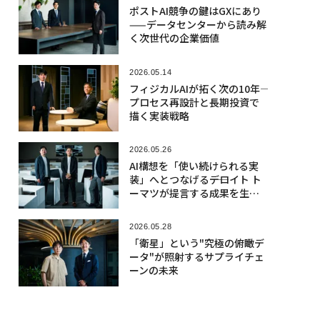
ポストAI競争の鍵はGXにあり
——データセンターから読み解
く次世代の企業価値
2026.05.14
フィジカルAIが拓く次の10年――
プロセス再設計と長期投資で
描く実装戦略
2026.05.26
AI構想を「使い続けられる実
装」へとつなげる――デロイト ト
ーマツが提言する成果を生む
「CoE 2.0」への転換
2026.05.28
「衛星」という"究極の俯瞰デ
ータ"が照射するサプライチェ
ーンの未来