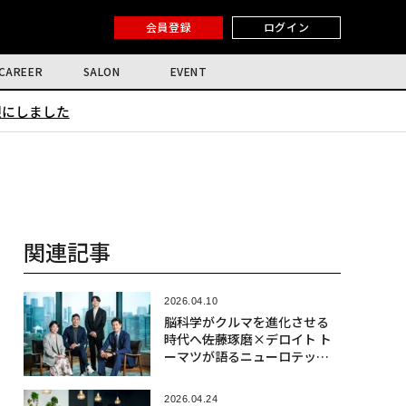
会員登録
ログイン
CAREER
SALON
EVENT
限にしました
関連記事
2026.04.10
脳科学がクルマを進化させる
時代へ――佐藤琢磨×デロイト ト
ーマツが語るニューロテック
社会実装の最前線
2026.04.24