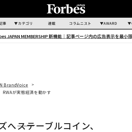
記事
カテゴリ
連載
コラムニスト
AWARD
rbes JAPAN MEMBERSHIP 新機能｜
記事ページ内の広告表示を最小
N BrandVoice
i、RWAが実態経済を動かす
ズへ――ステーブルコイン、