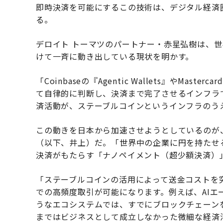
即時決済を可能にするこの技術は、デジタル経済
る。
デロイト トーマツのパートナー・赤星弘樹は、世
けて一斉に動き出している現状を明かす。
「Coinbaseの『Agentic Wallets』やMast
て自律的に判断し、決済まで完了させるインフラ
済活動が、ステーブルコインというインフラのう
この動きを日本から加速させようとしているのが、Japan F
（以下、井上）だ。「世界中の企業に円を持たせ
決済がもたらす「ナノペイメント（超少額決済）
「ステーブルコインの活用によって送金コストを
での高頻度取引が可能になります。例えば、AIエー
うなエコシステムでは、すでにブロックチェーン
まではビジネスとして成立しなかった微細な経済