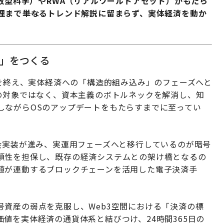
分散型科学）やRWA（リアルワールドアセット）がもたら
まで――単なるトレンド解説に留まらず、実体経済を動か
圏」をつくる
狂を終え、実体経済への「構造的組み込み」のフェーズへと
の対象ではなく、資本主義のボトルネックを解消し、知
しながらOSのアップデートをもたらすまでに至ってい
会実装が進み、実運用フェーズへと移行しているのが暗号
頼性を担保し、既存の経済システムとの架け橋となるの
値が連動するブロックチェーンを活用した電子決済手
資産の弱点を克服し、Web3空間における「決済の標
値を実体経済の通貨体系と結びつけ、24時間365日の