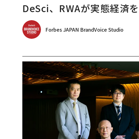
DeSci、RWAが実態経済
Forbes JAPAN BrandVoice Studio