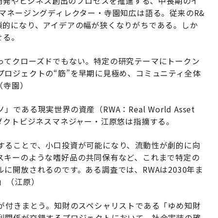
究開発やビジネス創出のプロセスを推進する、中長期のイ
マネージングディレクター・寺園知広は語る。従来のR&
鎖的になり、アイデアの幅が狭くなりがちである。しか
せる。
ってクローズドでもない。特定の研究テーマにトークン
プロジェクトの“筋”を早期に見極め、コミュニティ全体
（寺園）
る現実世界の資産（RWA：Real World Asset
ダクトビジネスマネジャー・江原悠は指摘する。
することで、小口投資が可能になり、流動性が劇的に向
スキーのような嗜好品の共同保有など、これまで特定の
に開放されるのです。ある調査では、RWAは2030年ま
」（江原）
影が付きまとう。知財のスペシャリストである「ゆめ知財
利関係が交錯するプロジェクトにおいて、社会実装の確