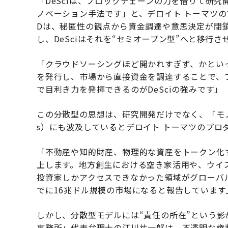
「DeSciは、ブロックチェーンの力を借りて研
ノベーション手法です」と、デロイト トーマツの
Dは、秘匿性の観点から資金調達や意思決定が閉
し、DeSciはそれを“セミオープン型”へと移行さ
「クラウドソーシングほど開かれすぎず、かとい
を発行し、市場から直接資金を調達することで、
で目利き力を発揮できるのがDeSciの強みです」
この分散型の思想は、研究開発だけでなく、「モノ」であ
s）にも波及しているとデロイト トーマツのプロ
「不動産や知的財産、物理的な資産をトークン化
上します。地方創生における空き家活用や、ウイ
投資家しかアクセスできなかった領域がグローバル
でに16兆ドル規模の市場になると報告しています
しかし、分散型モデルには“責任の所在”という
事務所」代表弁理士の江川祐一郎は、不透明な権