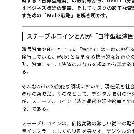
動する「自律型経済」の最前線から、DeSci（
すビジネス構造の変革、そしてリスクの適正な管理
すための「Web3戦略」を解き明かす。
ステーブルコインとAIが「自律型経済
暗号資産やNFTといった「Web3」は一時の熱
移行している。Web3とは単なる技術的な好奇心
財、資産、そして決済のあり方を根本から再定義
る。
そんなWeb3の広範な領域において、現在最も社
資産の領域だ。その核として、デジタル取引の信
が、ステーブルコイン（法定通貨や現物資産と価
段）である。
ステーブルコインは、価格変動の激しい従来の暗号
準インフラ」としての役割を果たす。デジタルの価