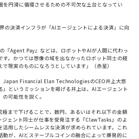
圏を円滑に循環させるための不可欠な土台となってい
界の決済インフラが「AIエージェントによる決済」に向
ercardの『Agent Pay』などは、ロボットやAIが人間に代わっ
です。かつては想像の域を出なかったロボット同士の経
えで現実のものになろうとしています」（赤星）
inancial Elan TechnologiesのCEO井上大悠
る」というミッションを掲げる井上は、AIエージェント
」の可能性を説く。
究極まで下げることで、数円、あるいはそれ以下の金額
ジェント同士が仕事を受発注する『ClawTasks』のよ
を活用したシームレスな決済が求められています。これ
活動が、AIとステーブルコインの融合によって爆発的に