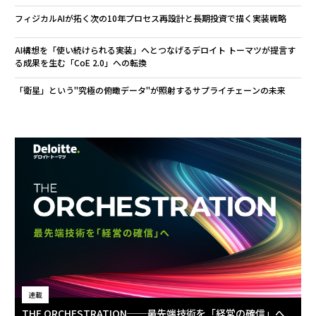
フィジカルAIが拓く次の10年――プロセス再設計と長期投資で描く実装戦略
AI構想を「使い続けられる実装」へとつなげる――デロイト トーマツが提言す
る成果を生む「CoE 2.0」への転換
「衛星」という"究極の俯瞰データ"が照射するサプライチェーンの未来
連載
THE ORCHESTRATION──最先端技術を「経営の確信」へ