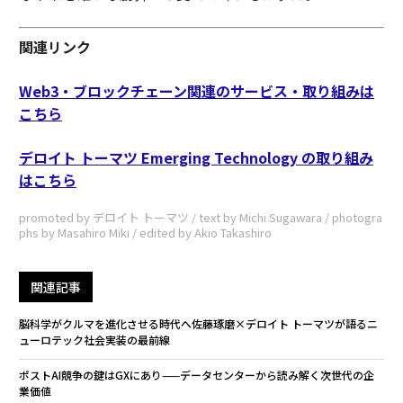
関連リンク
Web3・ブロックチェーン関連のサービス・取り組みは
こちら
デロイト トーマツ Emerging Technology の取り組み
はこちら
promoted by デロイト トーマツ / text by Michi Sugawara / photogra
phs by Masahiro Miki / edited by Akio Takashiro
関連記事
脳科学がクルマを進化させる時代へ――佐藤琢磨×デロイト トーマツが語るニ
ューロテック社会実装の最前線
ポストAI競争の鍵はGXにあり——データセンターから読み解く次世代の企
業価値