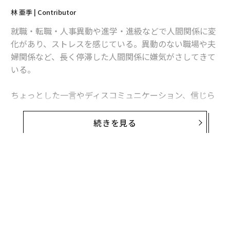
林 亜季 | Contributor
就職・転職・人事異動や進学・進級などで人間関係に変
化があり、ストレスを感じている。異動のない職場や夫
婦関係など、長く停滞した人間関係に嫌気がさしてきて
いる。
ちょっとした一言やディスコミュニケーション、信じら
れないような裏切り、積年の恨みつらみ……。人に対し
てイライラすることは誰にでもある。しかし強い怒りの
続きを見る
感情はストレスになる。血圧や心臓、脳や睡眠にも影響
を及ぼすとも言われる。
世の中、人と人との関わりによって成り立っていること
ばかりだ。人間関係にまつわる悩みは尽きない。
人に腹が立って仕方がないとき、どうすべきか。怒りに
任せて相手に不用意な言葉を投げつけたり、物に当たっ