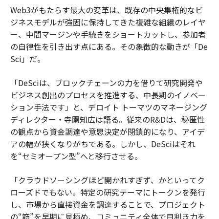
Web3がもたらす最大の変革は、既存の中央集権的なビ
ジネスモデルが強固に保持してきた複雑な組織のレイヤ
ー、中間マージンや手続きをショートカットし、参加者
の自律性を引き出す点にある。その象徴的な動きが「De
Sci」だ。
「DeSciは、ブロックチェーンの力を借りて研究開発や
ビジネス創出のプロセスを推進する、中長期のイノベー
ション手法です」と、デロイト トーマツのマネージング
ディレクター・寺園知広は語る。従来のR&Dは、秘匿性
の観点から資金調達や意思決定が閉鎖的になり、アイデ
アの幅が狭くなりがちである。しかし、DeSciはそれ
を“セミオープン型”へと移行させる。
「クラウドソーシングほど開かれすぎず、かといってク
ローズドでもない。特定の研究テーマにトークンを発行
し、市場から直接資金を調達することで、プロジェクト
の“筋”を早期に見極め、コミュニティ全体で目利き力を