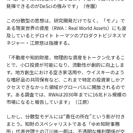
発揮できるのがDeSciの強みです」（寺園）
この分散型の思想は、研究開発だけでなく、「モノ」で
ある現実世界の資産（RWA：Real World Assets）にも波
及しているとデロイト トーマツのプロダクトビジネスマ
ネジャー・江原悠は指摘する。
「不動産や知的財産、物理的な資産をトークン化するこ
とで、小口投資が可能になり、流動性が劇的に向上しま
す。地方創生における空き家活用や、ウイスキーのよう
な嗜好品の共同保有など、これまで特定の投資家しかア
クセスできなかった領域がグローバルに開放されるので
す。ある調査では、RWAは2030年までに16兆ドル規模の
市場になると報告しています」（江原）
しかし、分散型モデルには“責任の所在”という影が付き
まとう。知財のスペシャリストである「ゆめ知財事務
所」代表弁理士の江川祐一郎は、不透明な権利関係が交