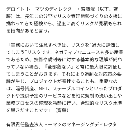
デロイト トーマツのディレクター・齊藤洸（以下、齊
藤）は、長年この分野でリスク管理態勢づくりの支援に
携わってきた経験から、過度に高くリスクが見積もられ
る傾向があると言う。
「実務において注意すべきは、リスクを“過大に評価し
てしまう”リスクです。ネガティブなニュースも多い産業
であるため、技術や規制等に対する基本的な理解が備わ
っていない場合、『全部危ない』と常に最大限に評価し
てしまうことがおきます。それにより過剰な対応策必要
論が生じ、プロジェクトが頓挫することも。重要なの
は、暗号資産、NFT、ステーブルコインといったプロダ
クトや提供予定のサービスなどを軸に規制の洗い出しや
業務プロセスの整理を冷静に行い、合理的なリスク水準
を導きだすことです」（齊藤）
有限責任監査法人トーマツのマネージングディレクタ