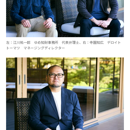
左：江川祐一郎 ゆめ知財事務所 代表弁理士、右：寺園知広 デロイト
トーマツ マネージングディレクター