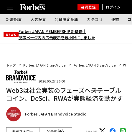
会員登録
ログイン
新着記事
人気記事
会員限定記事
カテゴリ
連載
コ
Forbes JAPAN MEMBERSHIP 新機能｜
NEWS
記事ページ内の広告表示を最小限にしました
トップ
Forbes JAPAN BrandVoice
Forbes JAPAN BrandVoice
Web
2026.05.27 16:00
Web3は社会実装のフェーズへ――ステーブル
コイン、DeSci、RWAが実態経済を動かす
Forbes JAPAN BrandVoice Studio
著者フォロー
記事を保存