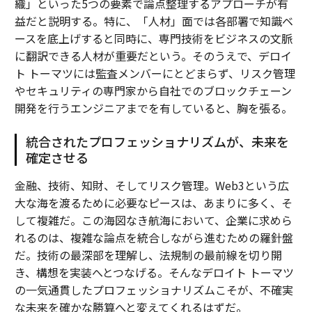
織」といった5つの要素で論点整理するアプローチが有
益だと説明する。特に、「人材」面では各部署で知識ベ
ースを底上げすると同時に、専門技術をビジネスの文脈
に翻訳できる人材が重要だという。そのうえで、デロイ
ト トーマツには監査メンバーにとどまらず、リスク管理
やセキュリティの専門家から自社でのブロックチェーン
開発を行うエンジニアまでを有していると、胸を張る。
統合されたプロフェッショナリズムが、未来を
確定させる
金融、技術、知財、そしてリスク管理。Web3という広
大な海を渡るために必要なピースは、あまりに多く、そ
して複雑だ。この海図なき航海において、企業に求めら
れるのは、複雑な論点を統合しながら進むための羅針盤
だ。技術の最深部を理解し、法規制の最前線を切り開
き、構想を実装へとつなげる。そんなデロイト トーマツ
の一気通貫したプロフェッショナリズムこそが、不確実
な未来を確かな勝算へと変えてくれるはずだ。