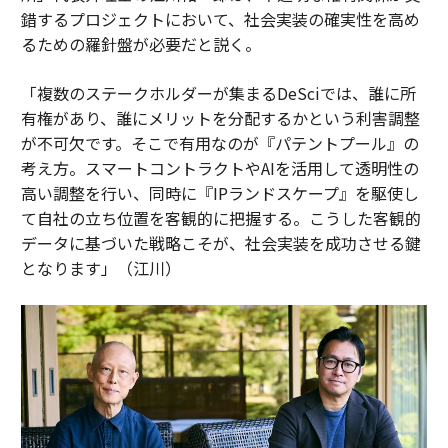
錯するプロジェクトにおいて、社会実装の確実性を高め
るための羅針盤が必要だと説く。
「複数のステークホルダーが集まるDeSciでは、誰に所
有権があり、誰にメリットを分配するかという利害調整
が不可欠です。そこで有用なのが『パテントプール』の
考え方。スマートコントラクトやAIを活用して透明性の
高い調整を行い、同時に『IPランドスケープ』を駆使し
て自社の立ち位置を客観的に把握する。こうした客観的
データに基づいた戦略こそが、社会実装を成功させる鍵
となります」（江川）