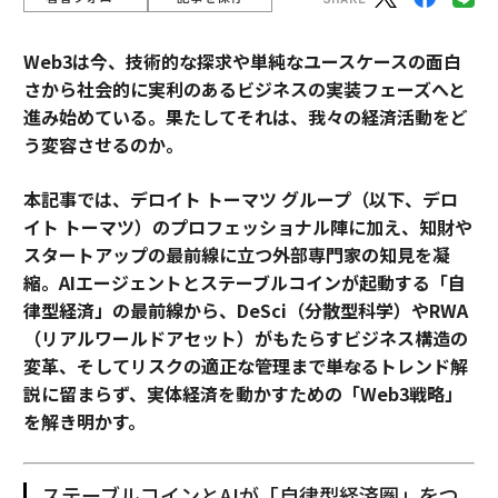
Web3は今、技術的な探求や単純なユースケースの面白
さから社会的に実利のあるビジネスの実装フェーズへと
進み始めている。果たしてそれは、我々の経済活動をど
う変容させるのか。
本記事では、デロイト トーマツ グループ（以下、デロ
イト トーマツ）のプロフェッショナル陣に加え、知財や
スタートアップの最前線に立つ外部専門家の知見を凝
縮。AIエージェントとステーブルコインが起動する「自
律型経済」の最前線から、DeSci（分散型科学）やRWA
（リアルワールドアセット）がもたらすビジネス構造の
変革、そしてリスクの適正な管理まで――単なるトレンド解
説に留まらず、実体経済を動かすための「Web3戦略」
を解き明かす。
ステーブルコインとAIが「自律型経済圏」をつ