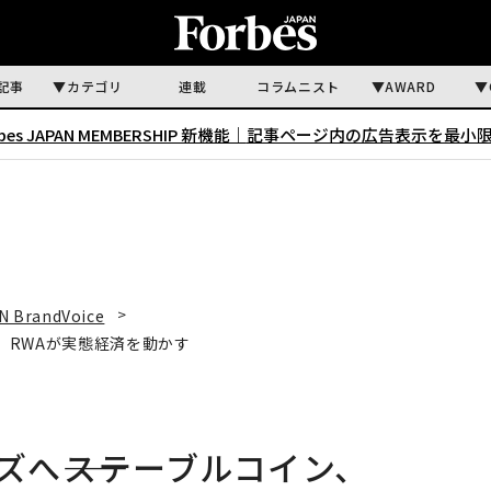
記事
カテゴリ
連載
コラムニスト
AWARD
rbes JAPAN MEMBERSHIP 新機能｜
記事ページ内の広告表示を最小
N BrandVoice
i、RWAが実態経済を動かす
ズへ――ステーブルコイン、