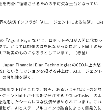
圏を円滑に循環させるための不可欠な土台となってい
界の決済インフラが「AIエージェントによる決済」に向
ercardの『Agent Pay』などは、ロボットやAIが人間に代わっ
です。かつては想像の域を出なかったロボット同士の経
えで現実のものになろうとしています」（赤星）
inancial Elan TechnologiesのCEO井上大悠
る」というミッションを掲げる井上は、AIエージェント
」の可能性を説く。
究極まで下げることで、数円、あるいはそれ以下の金額
ジェント同士が仕事を受発注する『ClawTasks』のよ
を活用したシームレスな決済が求められています。これ
活動が、AIとステーブルコインの融合によって爆発的に