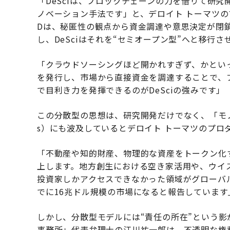
「DeSciは、ブロックチェーンの力を借りて研
ノベーション手法です」と、デロイト トーマツの
Dは、秘匿性の観点から資金調達や意思決定が閉
し、DeSciはそれを“セミオープン型”へと移行さ
「クラウドソーシングほど開かれすぎず、かとい
を発行し、市場から直接資金を調達することで、
で目利き力を発揮できるのがDeSciの強みです」
この分散型の思想は、研究開発だけでなく、「モノ」であ
s）にも波及しているとデロイト トーマツのプロ
「不動産や知的財産、物理的な資産をトークン化
上します。地方創生における空き家活用や、ウイ
投資家しかアクセスできなかった領域がグローバル
でに16兆ドル規模の市場になると報告しています
しかし、分散型モデルには“責任の所在”という
事務所」代表弁理士の江川祐一郎は、不透明な権