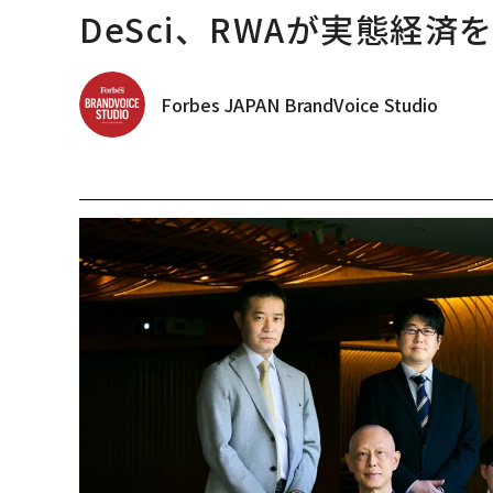
DeSci、RWAが実態経済
Forbes JAPAN BrandVoice Studio