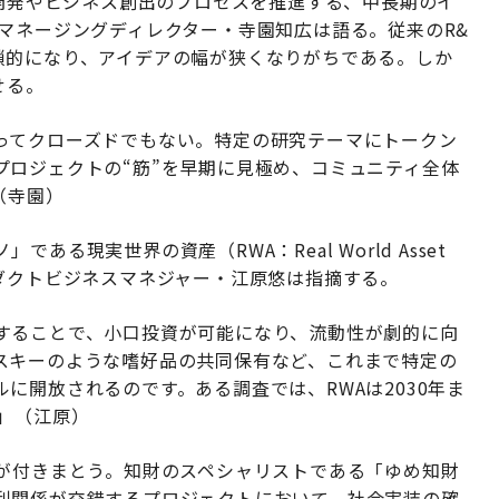
究開発やビジネス創出のプロセスを推進する、中長期のイ
マネージングディレクター・寺園知広は語る。従来のR&
鎖的になり、アイデアの幅が狭くなりがちである。しか
せる。
ってクローズドでもない。特定の研究テーマにトークン
プロジェクトの“筋”を早期に見極め、コミュニティ全体
（寺園）
る現実世界の資産（RWA：Real World Asset
ダクトビジネスマネジャー・江原悠は指摘する。
することで、小口投資が可能になり、流動性が劇的に向
スキーのような嗜好品の共同保有など、これまで特定の
に開放されるのです。ある調査では、RWAは2030年ま
」（江原）
影が付きまとう。知財のスペシャリストである「ゆめ知財
利関係が交錯するプロジェクトにおいて、社会実装の確