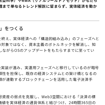
分散型科学）やRWA（リアルワールドアセット）がもたら
まで――単なるトレンド解説に留まらず、実体経済を動か
圏」をつくる
狂を終え、実体経済への「構造的組み込み」のフェーズへと
の対象ではなく、資本主義のボトルネックを解消し、知
しながらOSのアップデートをもたらすまでに至ってい
会実装が進み、実運用フェーズへと移行しているのが暗号
頼性を担保し、既存の経済システムとの架け橋となるの
値が連動するブロックチェーンを活用した電子決済手
資産の弱点を克服し、Web3空間における「決済の標
値を実体経済の通貨体系と結びつけ、24時間365日の