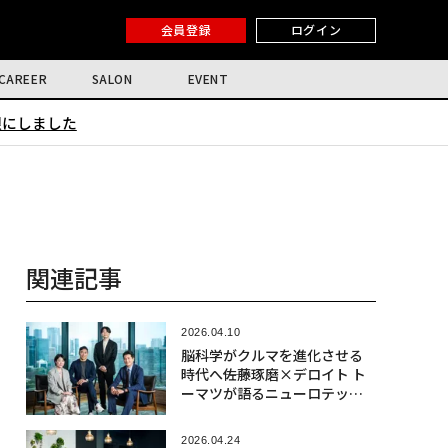
会員登録
ログイン
CAREER
SALON
EVENT
限にしました
関連記事
2026.04.10
脳科学がクルマを進化させる
時代へ――佐藤琢磨×デロイト ト
ーマツが語るニューロテック
社会実装の最前線
2026.04.24