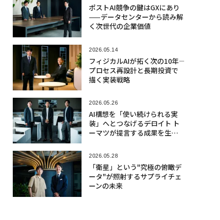
ポストAI競争の鍵はGXにあり
——データセンターから読み解
く次世代の企業価値
2026.05.14
フィジカルAIが拓く次の10年――
プロセス再設計と長期投資で
描く実装戦略
2026.05.26
AI構想を「使い続けられる実
装」へとつなげる――デロイト ト
ーマツが提言する成果を生む
「CoE 2.0」への転換
2026.05.28
「衛星」という"究極の俯瞰デ
ータ"が照射するサプライチェ
ーンの未来