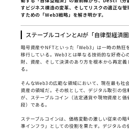
動する「自律型経済」の最前線から、DeSci（
すビジネス構造の変革、そしてリスクの適正な管理
すための「Web3戦略」を解き明かす。
ステーブルコインとAIが「自律型経済
暗号資産やNFTといった「Web3」は一時の熱
移行している。Web3とは単なる技術的な好奇心
財、資産、そして決済のあり方を根本から再定義
る。
そんなWeb3の広範な領域において、現在最も社
資産の領域だ。その核として、デジタル取引の信
が、ステーブルコイン（法定通貨や現物資産と価
段）である。
ステーブルコインは、価格変動の激しい従来の暗号
準インフラ」としての役割を果たす。デジタルの価