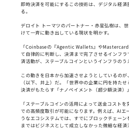
即時決済を可能にするこの技術は、デジタル経済
る。
デロイト トーマツのパートナー・赤星弘樹は、世
けて一斉に動き出している現状を明かす。
「Coinbaseの『Agentic Wallets』やMast
て自律的に判断し、決済まで完了させるインフラ
済活動が、ステーブルコインというインフラのう
この動きを日本から加速させようとしているのが、Japan F
（以下、井上）だ。「世界中の企業に円を持たせ
決済がもたらす「ナノペイメント（超少額決済）
「ステーブルコインの活用によって送金コストを
での高頻度取引が可能になります。例えば、AIエー
うなエコシステムでは、すでにブロックチェーン
まではビジネスとして成立しなかった微細な経済