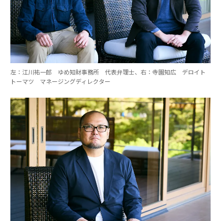
左：江川祐一郎 ゆめ知財事務所 代表弁理士、右：寺園知広 デロイト
トーマツ マネージングディレクター