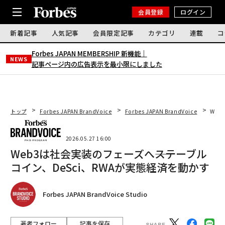
会員登録
ログイン
新着記事
人気記事
会員限定記事
カテゴリ
連載
コ
Forbes JAPAN MEMBERSHIP 新機能｜
NEWS
記事ページ内の広告表示を最小限にしました
トップ
Forbes JAPAN BrandVoice
Forbes JAPAN BrandVoice
Web
2026.05.27 16:00
Web3は社会実装のフェーズへ――ステーブル
コイン、DeSci、RWAが実態経済を動かす
Forbes JAPAN BrandVoice Studio
著者フォロー
記事を保存