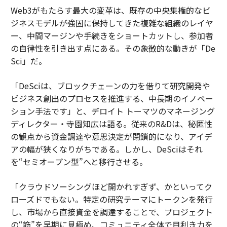
Web3がもたらす最大の変革は、既存の中央集権的なビ
ジネスモデルが強固に保持してきた複雑な組織のレイヤ
ー、中間マージンや手続きをショートカットし、参加者
の自律性を引き出す点にある。その象徴的な動きが「De
Sci」だ。
「DeSciは、ブロックチェーンの力を借りて研究開発や
ビジネス創出のプロセスを推進する、中長期のイノベー
ション手法です」と、デロイト トーマツのマネージング
ディレクター・寺園知広は語る。従来のR&Dは、秘匿性
の観点から資金調達や意思決定が閉鎖的になり、アイデ
アの幅が狭くなりがちである。しかし、DeSciはそれ
を“セミオープン型”へと移行させる。
「クラウドソーシングほど開かれすぎず、かといってク
ローズドでもない。特定の研究テーマにトークンを発行
し、市場から直接資金を調達することで、プロジェクト
の“筋”を早期に見極め、コミュニティ全体で目利き力を