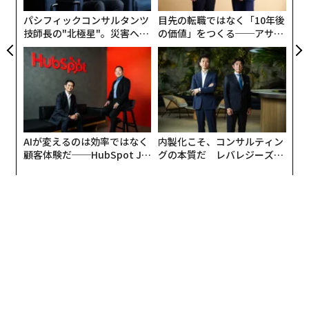
る
パシフィックコンサルタンツ
目先の転職ではなく「10年後
技師長の"北極星"。災害への
の価値」をつくる──アサイ
まるで「パラサイト 半地下の家族」のように
無力感を乗り越え見つけた、
ンの長期伴走型支援とは
防災一筋20年の答え
1974年生まれの栢沼良行は、中学生のとき、受験勉強の
際に眠気覚ましのためにと、インスタント珈琲を飲むよ
うになった。ある日、祖父から応援も込めて「せっかく
AIが変えるのは効率ではなく
内製化こそ、コンサルティン
なら本物を飲めよ」とコーヒーメーカーをプレゼントさ
顧客体験だ──HubSpot Ja
グの本質だ レバレジーズが
れる。後にそれが、栢沼の人生を左右するほど珈琲にの
panが語る「Grow Better」
実践する、次世代ファームの
めり込むきっかけとなるのだから人生とは不思議なもの
な組織のつくり方
全貌
だ。
晴れて高校に入学すると、すっかり珈琲好きになってい
た栢沼は、毎朝ハンドミルで豆を挽き、自らドリップを
するようになった。朝、淹れたてを飲んで、残ったぶん
は水筒に入れて学校に持っていった。