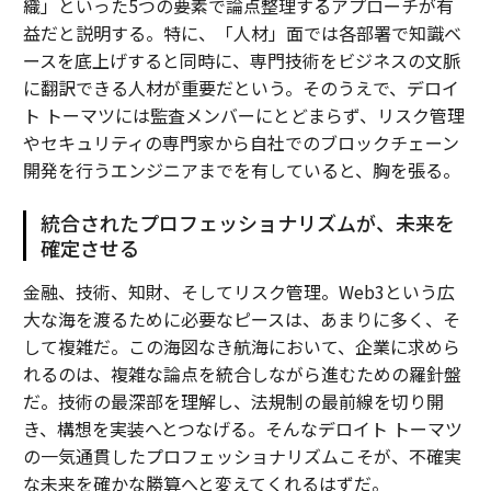
織」といった5つの要素で論点整理するアプローチが有
益だと説明する。特に、「人材」面では各部署で知識ベ
ースを底上げすると同時に、専門技術をビジネスの文脈
に翻訳できる人材が重要だという。そのうえで、デロイ
ト トーマツには監査メンバーにとどまらず、リスク管理
やセキュリティの専門家から自社でのブロックチェーン
開発を行うエンジニアまでを有していると、胸を張る。
統合されたプロフェッショナリズムが、未来を
確定させる
金融、技術、知財、そしてリスク管理。Web3という広
大な海を渡るために必要なピースは、あまりに多く、そ
して複雑だ。この海図なき航海において、企業に求めら
れるのは、複雑な論点を統合しながら進むための羅針盤
だ。技術の最深部を理解し、法規制の最前線を切り開
き、構想を実装へとつなげる。そんなデロイト トーマツ
の一気通貫したプロフェッショナリズムこそが、不確実
な未来を確かな勝算へと変えてくれるはずだ。