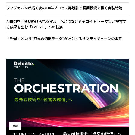
フィジカルAIが拓く次の10年――プロセス再設計と長期投資で描く実装戦略
AI構想を「使い続けられる実装」へとつなげる――デロイト トーマツが提言す
る成果を生む「CoE 2.0」への転換
「衛星」という"究極の俯瞰データ"が照射するサプライチェーンの未来
連載
THE ORCHESTRATION──最先端技術を「経営の確信」へ