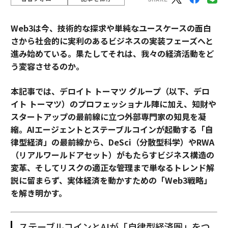
Web3は今、技術的な探求や単純なユースケースの面白
さから社会的に実利のあるビジネスの実装フェーズへと
進み始めている。果たしてそれは、我々の経済活動をど
う変容させるのか。
本記事では、デロイト トーマツ グループ（以下、デロ
イト トーマツ）のプロフェッショナル陣に加え、知財や
スタートアップの最前線に立つ外部専門家の知見を凝
縮。AIエージェントとステーブルコインが起動する「自
律型経済」の最前線から、DeSci（分散型科学）やRWA
（リアルワールドアセット）がもたらすビジネス構造の
変革、そしてリスクの適正な管理まで――単なるトレンド解
説に留まらず、実体経済を動かすための「Web3戦略」
を解き明かす。
ステーブルコインとAIが「自律型経済圏」をつ