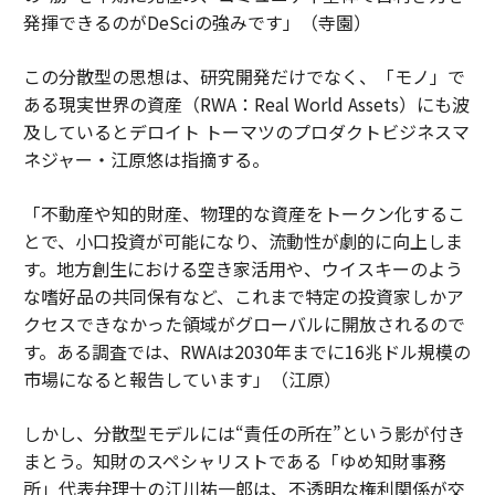
発揮できるのがDeSciの強みです」（寺園）
この分散型の思想は、研究開発だけでなく、「モノ」で
ある現実世界の資産（RWA：Real World Assets）にも波
及しているとデロイト トーマツのプロダクトビジネスマ
ネジャー・江原悠は指摘する。
「不動産や知的財産、物理的な資産をトークン化するこ
とで、小口投資が可能になり、流動性が劇的に向上しま
す。地方創生における空き家活用や、ウイスキーのよう
な嗜好品の共同保有など、これまで特定の投資家しかア
クセスできなかった領域がグローバルに開放されるので
す。ある調査では、RWAは2030年までに16兆ドル規模の
市場になると報告しています」（江原）
しかし、分散型モデルには“責任の所在”という影が付き
まとう。知財のスペシャリストである「ゆめ知財事務
所」代表弁理士の江川祐一郎は、不透明な権利関係が交