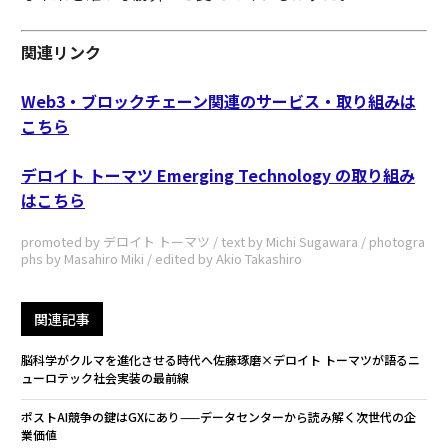
関連リンク
Web3・ブロックチェーン関連のサービス・取り組みは
こちら
デロイト トーマツ Emerging Technology の取り組み
はこちら
promoted by デロイト トーマツ / text by Michi Sugawara / photogra
phs by Masahiro Miki / edited by Akio Takashiro
関連記事
脳科学がクルマを進化させる時代へ――佐藤琢磨×デロイト トーマツが語るニ
ューロテック社会実装の最前線
ポストAI競争の鍵はGXにあり——データセンターから読み解く次世代の企
業価値