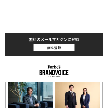
深い吐息とともに「美味しいですね」と声をかけると、
焙煎士も兼ねる店主の栢沼（かやぬま）良行は照れ臭そ
うな笑みを浮かべ、「うちは中米産に力を入れているん
です」と教えてくれた。
無料のメールマガジンに登録
無料登録
小1
“
にし
シ
グ
「
3
C