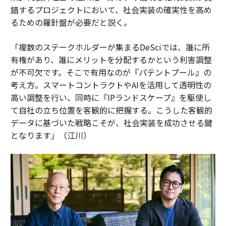
錯するプロジェクトにおいて、社会実装の確実性を高め
るための羅針盤が必要だと説く。
「複数のステークホルダーが集まるDeSciでは、誰に所
有権があり、誰にメリットを分配するかという利害調整
が不可欠です。そこで有用なのが『パテントプール』の
考え方。スマートコントラクトやAIを活用して透明性の
高い調整を行い、同時に『IPランドスケープ』を駆使し
て自社の立ち位置を客観的に把握する。こうした客観的
データに基づいた戦略こそが、社会実装を成功させる鍵
となります」（江川）