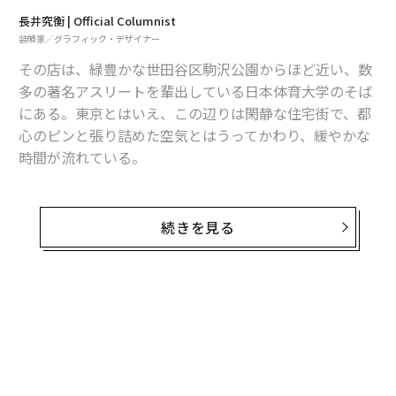
長井究衡 | Official Columnist
装幀家／グラフィック・デザイナー
その店は、緑豊かな世田谷区駒沢公園からほど近い、数
多の著名アスリートを輩出している日本体育大学のそば
にある。東京とはいえ、この辺りは閑静な住宅街で、都
心のピンと張り詰めた空気とはうってかわり、緩やかな
時間が流れている。
筆者がこの珈琲豆専門店を初めて訪れたのは10年以上も
前のこと。その場で試飲させてもらったグァテマラ産珈
続きを見る
琲の味がいまだに忘れられない。
黒蜜のようなトロリとした舌触りと奥行きのあるコク。
爽やかな酸味が舌の上でしばし軽やかに躍り、華やかな
香りをまとって鼻から抜けていく。こんなに濃厚で香り
豊かな珈琲があるのかと驚いた。