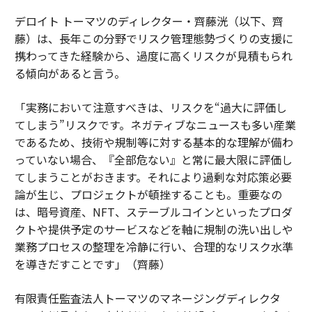
デロイト トーマツのディレクター・齊藤洸（以下、齊
藤）は、長年この分野でリスク管理態勢づくりの支援に
携わってきた経験から、過度に高くリスクが見積もられ
る傾向があると言う。
「実務において注意すべきは、リスクを“過大に評価し
てしまう”リスクです。ネガティブなニュースも多い産業
であるため、技術や規制等に対する基本的な理解が備わ
っていない場合、『全部危ない』と常に最大限に評価し
てしまうことがおきます。それにより過剰な対応策必要
論が生じ、プロジェクトが頓挫することも。重要なの
は、暗号資産、NFT、ステーブルコインといったプロダ
クトや提供予定のサービスなどを軸に規制の洗い出しや
業務プロセスの整理を冷静に行い、合理的なリスク水準
を導きだすことです」（齊藤）
有限責任監査法人トーマツのマネージングディレクタ