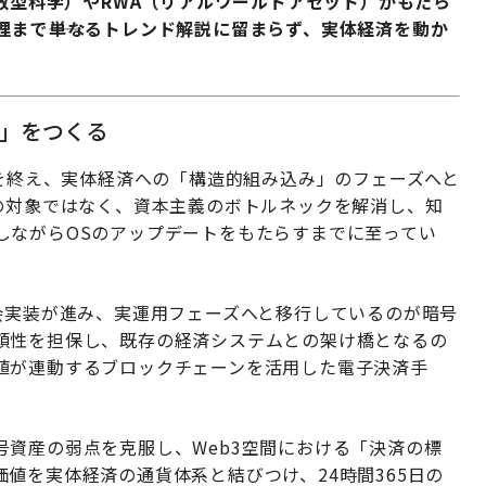
分散型科学）やRWA（リアルワールドアセット）がもたら
まで――単なるトレンド解説に留まらず、実体経済を動か
圏」をつくる
狂を終え、実体経済への「構造的組み込み」のフェーズへと
の対象ではなく、資本主義のボトルネックを解消し、知
しながらOSのアップデートをもたらすまでに至ってい
会実装が進み、実運用フェーズへと移行しているのが暗号
頼性を担保し、既存の経済システムとの架け橋となるの
値が連動するブロックチェーンを活用した電子決済手
資産の弱点を克服し、Web3空間における「決済の標
値を実体経済の通貨体系と結びつけ、24時間365日の