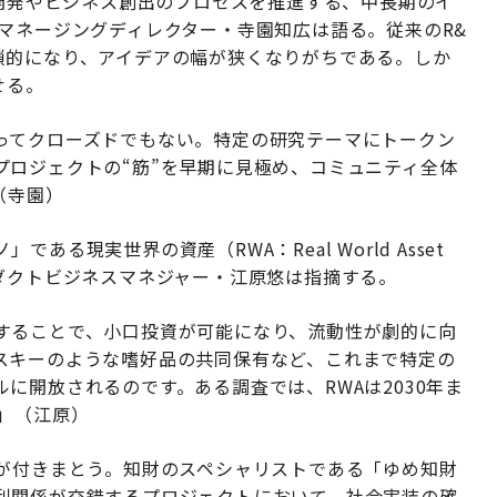
究開発やビジネス創出のプロセスを推進する、中長期のイ
マネージングディレクター・寺園知広は語る。従来のR&
鎖的になり、アイデアの幅が狭くなりがちである。しか
せる。
ってクローズドでもない。特定の研究テーマにトークン
プロジェクトの“筋”を早期に見極め、コミュニティ全体
（寺園）
る現実世界の資産（RWA：Real World Asset
ダクトビジネスマネジャー・江原悠は指摘する。
することで、小口投資が可能になり、流動性が劇的に向
スキーのような嗜好品の共同保有など、これまで特定の
に開放されるのです。ある調査では、RWAは2030年ま
」（江原）
影が付きまとう。知財のスペシャリストである「ゆめ知財
利関係が交錯するプロジェクトにおいて、社会実装の確