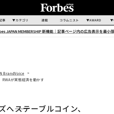
記事
カテゴリ
連載
コラムニスト
AWARD
rbes JAPAN MEMBERSHIP 新機能｜
記事ページ内の広告表示を最小
N BrandVoice
i、RWAが実態経済を動かす
ズへ――ステーブルコイン、