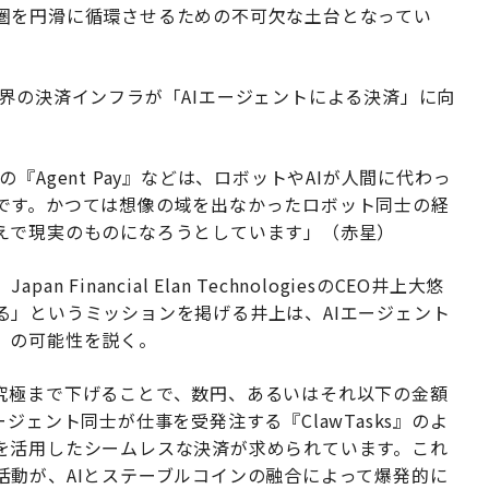
圏を円滑に循環させるための不可欠な土台となってい
界の決済インフラが「AIエージェントによる決済」に向
ercardの『Agent Pay』などは、ロボットやAIが人間に代わっ
です。かつては想像の域を出なかったロボット同士の経
えで現実のものになろうとしています」（赤星）
inancial Elan TechnologiesのCEO井上大悠
る」というミッションを掲げる井上は、AIエージェント
」の可能性を説く。
究極まで下げることで、数円、あるいはそれ以下の金額
ジェント同士が仕事を受発注する『ClawTasks』のよ
を活用したシームレスな決済が求められています。これ
活動が、AIとステーブルコインの融合によって爆発的に