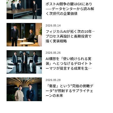
ポストAI競争の鍵はGXにあり
——データセンターから読み解
く次世代の企業価値
2026.05.14
フィジカルAIが拓く次の10年――
プロセス再設計と長期投資で
描く実装戦略
2026.05.26
AI構想を「使い続けられる実
装」へとつなげる――デロイト ト
ーマツが提言する成果を生む
「CoE 2.0」への転換
2026.05.28
「衛星」という"究極の俯瞰デ
ータ"が照射するサプライチェ
ーンの未来