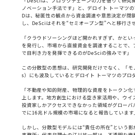
「DeSciは、ブロックチェーンの力を借りて研
ノベーション手法です」と、デロイト トーマツの
Dは、秘匿性の観点から資金調達や意思決定が閉
し、DeSciはそれを“セミオープン型”へと移行さ
「クラウドソーシングほど開かれすぎず、かとい
を発行し、市場から直接資金を調達することで、
で目利き力を発揮できるのがDeSciの強みです」
この分散型の思想は、研究開発だけでなく、「モノ」であ
s）にも波及しているとデロイト トーマツのプロ
「不動産や知的財産、物理的な資産をトークン化
上します。地方創生における空き家活用や、ウイ
投資家しかアクセスできなかった領域がグローバル
でに16兆ドル規模の市場になると報告しています
しかし、分散型モデルには“責任の所在”という
事務所」代表弁理士の江川祐一郎は、不透明な権