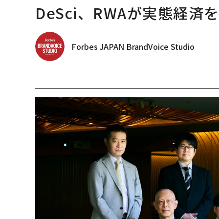
DeSci、RWAが実態経済
Forbes JAPAN BrandVoice Studio