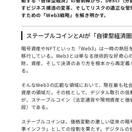
動する「自律型経済」の最前線から、DeSci（
すビジネス構造の変革、そしてリスクの適正な管理
すための「Web3戦略」を解き明かす。
ステーブルコインとAIが「自律型経済
暗号資産やNFTといった「Web3」は一時の熱
移行している。Web3とは単なる技術的な好奇心
財、資産、そして決済のあり方を根本から再定義
る。
そんなWeb3の広範な領域において、現在最も社
資産の領域だ。その核として、デジタル取引の信
が、ステーブルコイン（法定通貨や現物資産と価
段）である。
ステーブルコインは、価格変動の激しい従来の暗号
準インフラ」としての役割を果たす。デジタルの価