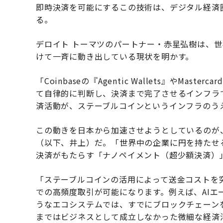
即時決済を可能にするこの技術は、デジタル経済
る。
デロイト トーマツのパートナー・赤星弘樹は、世
けて一斉に動き出している現状を明かす。
「Coinbaseの『Agentic Wallets』やMast
て自律的に判断し、決済まで完了させるインフラ
済活動が、ステーブルコインというインフラのう
この動きを日本から加速させようとしているのが、Japan F
（以下、井上）だ。「世界中の企業に円を持たせ
決済がもたらす「ナノペイメント（超少額決済）
「ステーブルコインの活用によって送金コストを
での高頻度取引が可能になります。例えば、AIエー
うなエコシステムでは、すでにブロックチェーン
まではビジネスとして成立しなかった微細な経済