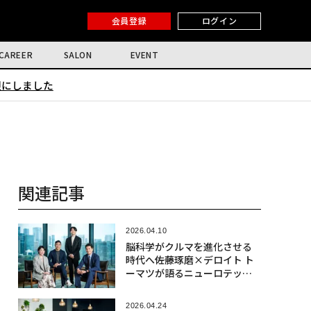
会員登録
ログイン
CAREER
SALON
EVENT
限にしました
関連記事
2026.04.10
脳科学がクルマを進化させる
時代へ――佐藤琢磨×デロイト ト
ーマツが語るニューロテック
社会実装の最前線
2026.04.24