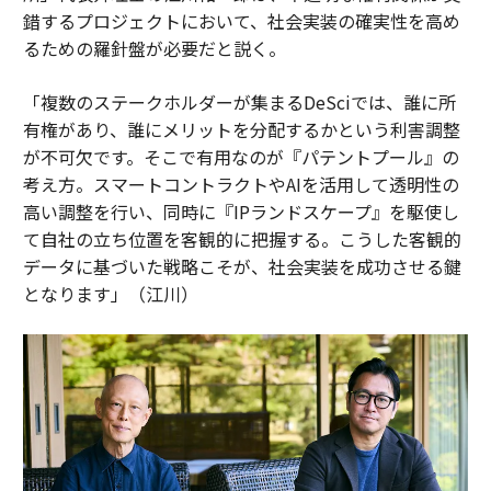
錯するプロジェクトにおいて、社会実装の確実性を高め
るための羅針盤が必要だと説く。
「複数のステークホルダーが集まるDeSciでは、誰に所
有権があり、誰にメリットを分配するかという利害調整
が不可欠です。そこで有用なのが『パテントプール』の
考え方。スマートコントラクトやAIを活用して透明性の
高い調整を行い、同時に『IPランドスケープ』を駆使し
て自社の立ち位置を客観的に把握する。こうした客観的
データに基づいた戦略こそが、社会実装を成功させる鍵
となります」（江川）