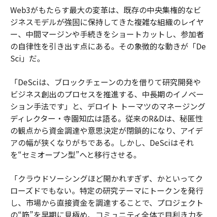
Web3がもたらす最大の変革は、既存の中央集権的なビ
ジネスモデルが強固に保持してきた複雑な組織のレイヤ
ー、中間マージンや手続きをショートカットし、参加者
の自律性を引き出す点にある。その象徴的な動きが「De
Sci」だ。
「DeSciは、ブロックチェーンの力を借りて研究開発や
ビジネス創出のプロセスを推進する、中長期のイノベー
ション手法です」と、デロイト トーマツのマネージング
ディレクター・寺園知広は語る。従来のR&Dは、秘匿性
の観点から資金調達や意思決定が閉鎖的になり、アイデ
アの幅が狭くなりがちである。しかし、DeSciはそれ
を“セミオープン型”へと移行させる。
「クラウドソーシングほど開かれすぎず、かといってク
ローズドでもない。特定の研究テーマにトークンを発行
し、市場から直接資金を調達することで、プロジェクト
の“筋”を早期に見極め、コミュニティ全体で目利き力を