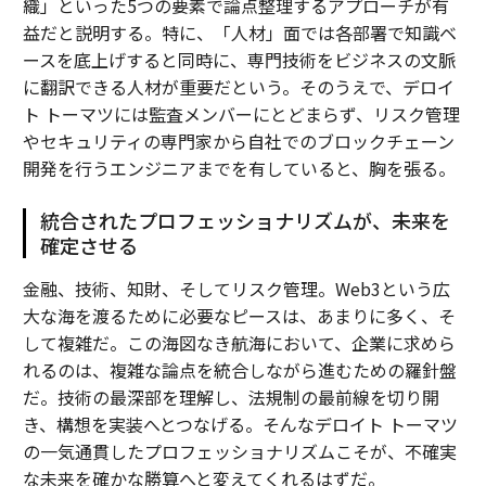
織」といった5つの要素で論点整理するアプローチが有
益だと説明する。特に、「人材」面では各部署で知識ベ
ースを底上げすると同時に、専門技術をビジネスの文脈
に翻訳できる人材が重要だという。そのうえで、デロイ
ト トーマツには監査メンバーにとどまらず、リスク管理
やセキュリティの専門家から自社でのブロックチェーン
開発を行うエンジニアまでを有していると、胸を張る。
統合されたプロフェッショナリズムが、未来を
確定させる
金融、技術、知財、そしてリスク管理。Web3という広
大な海を渡るために必要なピースは、あまりに多く、そ
して複雑だ。この海図なき航海において、企業に求めら
れるのは、複雑な論点を統合しながら進むための羅針盤
だ。技術の最深部を理解し、法規制の最前線を切り開
き、構想を実装へとつなげる。そんなデロイト トーマツ
の一気通貫したプロフェッショナリズムこそが、不確実
な未来を確かな勝算へと変えてくれるはずだ。