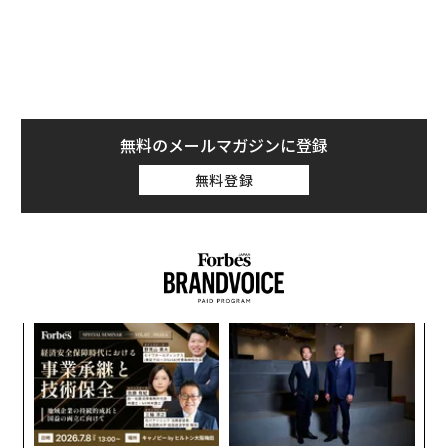
して、これまでANAの主な収益源が航空事業だったこと
に言及すべきだろう。
2018年の個人投資家説明会の資料
によると、2014年度の営業実績の内訳が航空事業87%、
ノンエア事業（非航空事業）が13%である。また、その
時点での2022年度の計画でも航空事業88%、ノンエア事
業12%とあるように、ANAの収益の約9割を支えてきた
無料のメールマガジンに登録
事業は紛れもなく航空事業であることがわかる。
無料登録
さらに東京オリンピック・パラリンピックの開催に向け
て、国際線の路線拡充、それに伴う航空機への投資など
航空事業拡大を念頭に置いて事業計画を進めていたこと
も考えると、新型コロナウイルスによる打撃は想像に容
易いだろう。
伝
ANAが感染拡大以前に非航空事業として掲げていたもの
る
モ
は、機内販売や独自のECサイトによる物販などの商社事
“
業、ホテル販売やツアーなどの旅行事業など。非航空事
シ
業といいつつ旅行関連事業であることに変わりはなく、
グ