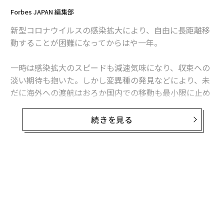
Forbes JAPAN 編集部
新型コロナウイルスの感染拡大により、自由に長距離移
動することが困難になってからはや一年。
一時は感染拡大のスピードも減速気味になり、収束への
淡い期待も抱いた。しかし変異種の発見などにより、未
だに海外への渡航はおろか国内での移動も最小限に止め
ることが国より求められ、航空会社は大量の減便を余儀
なくされている。そんな中、ANAはこれまでの事業計画
続きを見る
を見直し、非航空事業を拡大しようと大きく舵を取り始
めた。注目した分野は、「中食」だ。
ノンエア事業の収益は12%、だが──
そもそも、ANAの非航空事業への模索が始まった背景と