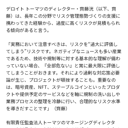
デロイト トーマツのディレクター・齊藤洸（以下、齊
藤）は、長年この分野でリスク管理態勢づくりの支援に
携わってきた経験から、過度に高くリスクが見積もられ
る傾向があると言う。
「実務において注意すべきは、リスクを“過大に評価し
てしまう”リスクです。ネガティブなニュースも多い産業
であるため、技術や規制等に対する基本的な理解が備わ
っていない場合、『全部危ない』と常に最大限に評価し
てしまうことがおきます。それにより過剰な対応策必要
論が生じ、プロジェクトが頓挫することも。重要なの
は、暗号資産、NFT、ステーブルコインといったプロダ
クトや提供予定のサービスなどを軸に規制の洗い出しや
業務プロセスの整理を冷静に行い、合理的なリスク水準
を導きだすことです」（齊藤）
有限責任監査法人トーマツのマネージングディレクタ