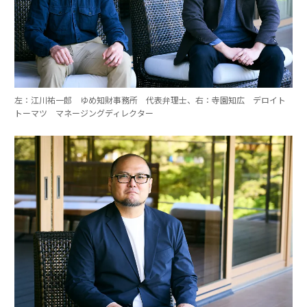
左：江川祐一郎 ゆめ知財事務所 代表弁理士、右：寺園知広 デロイト
トーマツ マネージングディレクター