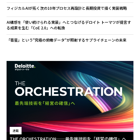
フィジカルAIが拓く次の10年――プロセス再設計と長期投資で描く実装戦略
AI構想を「使い続けられる実装」へとつなげる――デロイト トーマツが提言す
る成果を生む「CoE 2.0」への転換
「衛星」という"究極の俯瞰データ"が照射するサプライチェーンの未来
連載
THE ORCHESTRATION──最先端技術を「経営の確信」へ