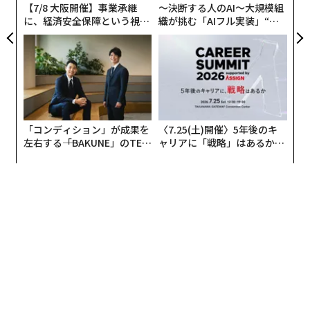
昨今ダメージが大きい分野の一つであることは言うまで
【7/8 大阪開催】事業承継
〜決断する人のAI〜大規模組
もない。
に、経済安全保障という視点
織が挑む「AIフル実装」“使
が加わるとき──経営者が問
う”企業から“動く”企業へ【N
われる新たな判断軸
TTドコモビジネス×PwC】
新しいビジネスを始めるにしても投資する資金もな
い……。そんなANAが着目したのは、コロナ禍で浮いた
リソースと航空会社のノウハウ、そして、コロナ禍下で
急成長する「中食」市場だった。
「コンディション」が成果を
〈7.25(土)開催〉5年後のキ
左右する――「BAKUNE」のTEN
ャリアに「戦略」はあるか。
冷凍国際線機内食を「オンライン販売」
TIALが支える「挑戦者の明
トップエグゼクティブのキャ
日」
リアに触れる1日│CAREER S
UMMIT 2026
その取り組みの一つが、冷凍された国際線機内食をオン
ライン販売することだ。機内でしか食べられなかった食
事が、自宅で体験できる。しかも、温めるだけで食卓に
乗せられる「中食」として身近に──。
昨年12月よりANAは、自社のECサイトで国際線の機内食
の販売を開始し、想像を上回る人気となった。賞味期限