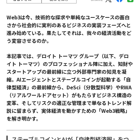
Web3は今、技術的な探求や単純なユースケースの面白
さから社会的に実利のあるビジネスの実装フェーズへと
進み始めている。果たしてそれは、我々の経済活動をど
う変容させるのか。
本記事では、デロイト トーマツ グループ（以下、デロ
イト トーマツ）のプロフェッショナル陣に加え、知財や
スタートアップの最前線に立つ外部専門家の知見を凝
縮。AIエージェントとステーブルコインが起動する「自
律型経済」の最前線から、DeSci（分散型科学）やRWA
（リアルワールドアセット）がもたらすビジネス構造の
変革、そしてリスクの適正な管理まで――単なるトレンド解
説に留まらず、実体経済を動かすための「Web3戦略」
を解き明かす。
ステーブルコインとAIが「自律型経済圏」をつ