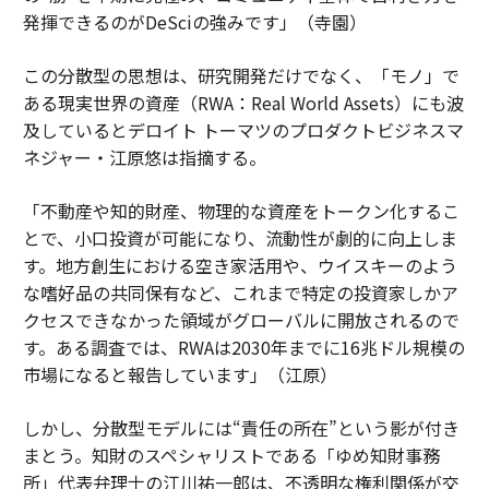
発揮できるのがDeSciの強みです」（寺園）
この分散型の思想は、研究開発だけでなく、「モノ」で
ある現実世界の資産（RWA：Real World Assets）にも波
及しているとデロイト トーマツのプロダクトビジネスマ
ネジャー・江原悠は指摘する。
「不動産や知的財産、物理的な資産をトークン化するこ
とで、小口投資が可能になり、流動性が劇的に向上しま
す。地方創生における空き家活用や、ウイスキーのよう
な嗜好品の共同保有など、これまで特定の投資家しかア
クセスできなかった領域がグローバルに開放されるので
す。ある調査では、RWAは2030年までに16兆ドル規模の
市場になると報告しています」（江原）
しかし、分散型モデルには“責任の所在”という影が付き
まとう。知財のスペシャリストである「ゆめ知財事務
所」代表弁理士の江川祐一郎は、不透明な権利関係が交