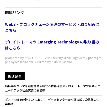
関連リンク
Web3・ブロックチェーン関連のサービス・取り組みは
こちら
デロイト トーマツ Emerging Technology の取り組み
はこちら
promoted by デロイト トーマツ / text by Michi Sugawara / photogra
phs by Masahiro Miki / edited by Akio Takashiro
関連記事
脳科学がクルマを進化させる時代へ――佐藤琢磨×デロイト トーマツが語るニ
ューロテック社会実装の最前線
ポストAI競争の鍵はGXにあり——データセンターから読み解く次世代の企
業価値