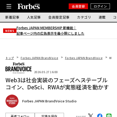
会員登録
ログイン
新着記事
人気記事
会員限定記事
カテゴリ
連載
コ
Forbes JAPAN MEMBERSHIP 新機能｜
NEWS
記事ページ内の広告表示を最小限にしました
トップ
Forbes JAPAN BrandVoice
Forbes JAPAN BrandVoice
Web
2026.05.27 16:00
Web3は社会実装のフェーズへ――ステーブル
コイン、DeSci、RWAが実態経済を動かす
Forbes JAPAN BrandVoice Studio
著者フォロー
記事を保存