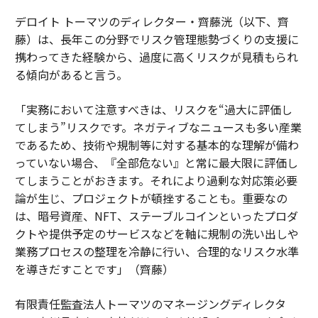
デロイト トーマツのディレクター・齊藤洸（以下、齊
藤）は、長年この分野でリスク管理態勢づくりの支援に
携わってきた経験から、過度に高くリスクが見積もられ
る傾向があると言う。
「実務において注意すべきは、リスクを“過大に評価し
てしまう”リスクです。ネガティブなニュースも多い産業
であるため、技術や規制等に対する基本的な理解が備わ
っていない場合、『全部危ない』と常に最大限に評価し
てしまうことがおきます。それにより過剰な対応策必要
論が生じ、プロジェクトが頓挫することも。重要なの
は、暗号資産、NFT、ステーブルコインといったプロダ
クトや提供予定のサービスなどを軸に規制の洗い出しや
業務プロセスの整理を冷静に行い、合理的なリスク水準
を導きだすことです」（齊藤）
有限責任監査法人トーマツのマネージングディレクタ