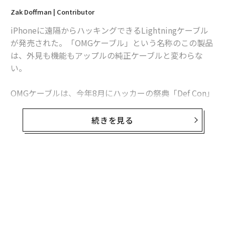
Zak Doffman | Contributor
iPhoneに遠隔からハッキングできるLightningケーブル
が発売された。「OMGケーブル」という名称のこの製品
は、外見も機能もアップルの純正ケーブルと変わらな
い。
OMGケーブルは、今年8月にハッカーの祭典「Def Con」
で発表され、現在は量産化が進められている。このケー
ブルは近隣にいるハッカーが、ケーブル内部に仕込まれ
続きを見る
たワイヤレス機能を使って端末にアクセスすることを可
能にする。
この様な製品は従来、ダークウェブなどで密かに取り扱
われていたが、OMGは公に販売されており、「Hak5」
での価格は100ドル程度だ。サイトの製品説明には、
「非常に悪意のあるUSBケーブル。ケーブルを接続した
途端、内部のワイヤレスネットワーク・インターフェー