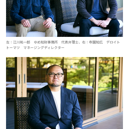
左：江川祐一郎 ゆめ知財事務所 代表弁理士、右：寺園知広 デロイト
トーマツ マネージングディレクター