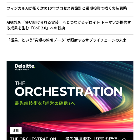
フィジカルAIが拓く次の10年――プロセス再設計と長期投資で描く実装戦略
AI構想を「使い続けられる実装」へとつなげる――デロイト トーマツが提言す
る成果を生む「CoE 2.0」への転換
「衛星」という"究極の俯瞰データ"が照射するサプライチェーンの未来
連載
THE ORCHESTRATION──最先端技術を「経営の確信」へ