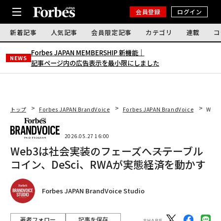
会員登録
ログイン
新着記事
人気記事
会員限定記事
カテゴリ
連載
コ
Forbes JAPAN MEMBERSHIP 新機能｜
NEWS
記事ページ内の広告表示を最小限にしました
トップ
Forbes JAPAN BrandVoice
Forbes JAPAN BrandVoice
Web
2026.05.27 16:00
Web3は社会実装のフェーズへ――ステーブル
コイン、DeSci、RWAが実態経済を動かす
Forbes JAPAN BrandVoice Studio
著者フォロー
記事を保存