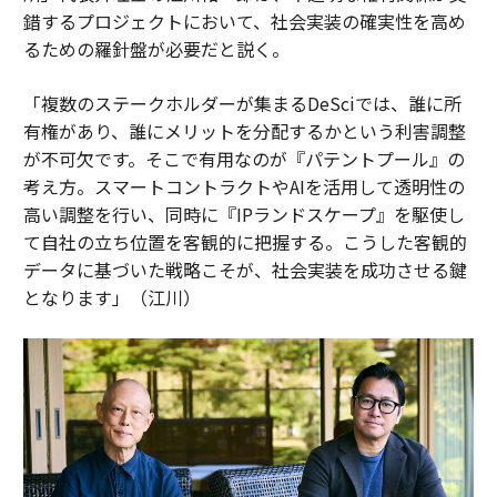
錯するプロジェクトにおいて、社会実装の確実性を高め
るための羅針盤が必要だと説く。
「複数のステークホルダーが集まるDeSciでは、誰に所
有権があり、誰にメリットを分配するかという利害調整
が不可欠です。そこで有用なのが『パテントプール』の
考え方。スマートコントラクトやAIを活用して透明性の
高い調整を行い、同時に『IPランドスケープ』を駆使し
て自社の立ち位置を客観的に把握する。こうした客観的
データに基づいた戦略こそが、社会実装を成功させる鍵
となります」（江川）