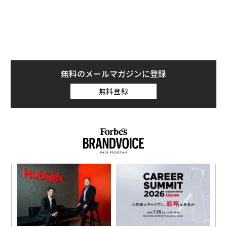
スを通じてデバイスをコントロール可能になる」と記載
されている。
無料のメールマガジンに登録
無料登録
果を
「
EN
3
明
C
エ
る
設オ
が
が