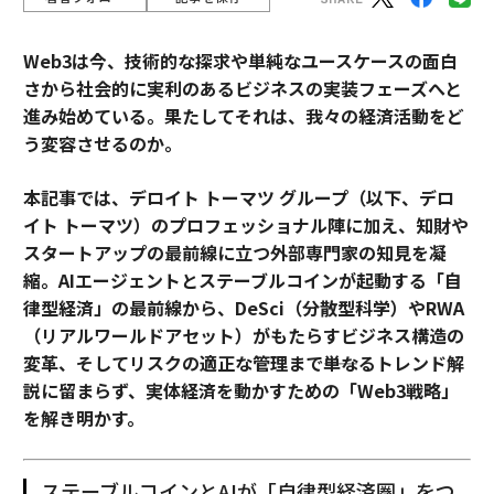
Web3は今、技術的な探求や単純なユースケースの面白
さから社会的に実利のあるビジネスの実装フェーズへと
進み始めている。果たしてそれは、我々の経済活動をど
う変容させるのか。
本記事では、デロイト トーマツ グループ（以下、デロ
イト トーマツ）のプロフェッショナル陣に加え、知財や
スタートアップの最前線に立つ外部専門家の知見を凝
縮。AIエージェントとステーブルコインが起動する「自
律型経済」の最前線から、DeSci（分散型科学）やRWA
（リアルワールドアセット）がもたらすビジネス構造の
変革、そしてリスクの適正な管理まで――単なるトレンド解
説に留まらず、実体経済を動かすための「Web3戦略」
を解き明かす。
ステーブルコインとAIが「自律型経済圏」をつ