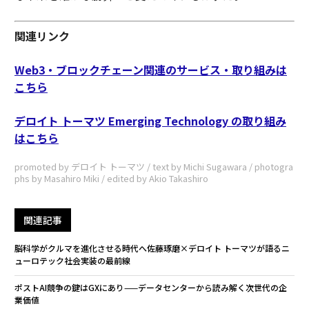
関連リンク
Web3・ブロックチェーン関連のサービス・取り組みは
こちら
デロイト トーマツ Emerging Technology の取り組み
はこちら
promoted by デロイト トーマツ / text by Michi Sugawara / photogra
phs by Masahiro Miki / edited by Akio Takashiro
関連記事
脳科学がクルマを進化させる時代へ――佐藤琢磨×デロイト トーマツが語るニ
ューロテック社会実装の最前線
ポストAI競争の鍵はGXにあり——データセンターから読み解く次世代の企
業価値