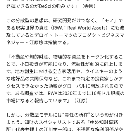
発揮できるのがDeSciの強みです」（寺園）
この分散型の思想は、研究開発だけでなく、「モノ」で
ある現実世界の資産（RWA：Real World Assets）にも波
及しているとデロイト トーマツのプロダクトビジネスマ
ネジャー・江原悠は指摘する。
「不動産や知的財産、物理的な資産をトークン化するこ
とで、小口投資が可能になり、流動性が劇的に向上しま
す。地方創生における空き家活用や、ウイスキーのよう
な嗜好品の共同保有など、これまで特定の投資家しかア
クセスできなかった領域がグローバルに開放されるので
す。ある調査では、RWAは2030年までに16兆ドル規模の
市場になると報告しています」（江原）
しかし、分散型モデルには“責任の所在”という影が付き
まとう。知財のスペシャリストである「ゆめ知財事務
所」代表弁理士の江川祐一郎は、不透明な権利関係が交