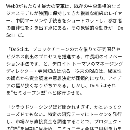
Web3がもたらす最大の変革は、既存の中央集権的なビ
ジネスモデルが強固に保持してきた複雑な組織のレイヤ
ー、中間マージンや手続きをショートカットし、参加者
の自律性を引き出す点にある。その象徴的な動きが「De
Sci」だ。
「DeSciは、ブロックチェーンの力を借りて研究開発や
ビジネス創出のプロセスを推進する、中長期のイノベー
ション手法です」と、デロイト トーマツのマネージング
ディレクター・寺園知広は語る。従来のR&Dは、秘匿性
の観点から資金調達や意思決定が閉鎖的になり、アイデ
アの幅が狭くなりがちである。しかし、DeSciはそれ
を“セミオープン型”へと移行させる。
「クラウドソーシングほど開かれすぎず、かといってク
ローズドでもない。特定の研究テーマにトークンを発行
し、市場から直接資金を調達することで、プロジェクト
の“筋”を早期に見極め、コミュニティ全体で目利き力を