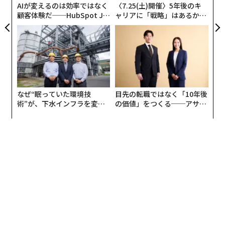
AIが変えるのは効率ではなく
〈7.25(土)開催〉5年後のキ
顧客体験だ──HubSpot Ja
ャリアに「戦略」はあるか。
panが語る「Grow Better」
トップエグゼクティブのキャ
な組織のつくり方
リアに触れる1日│CAREER S
UMMIT 2026
なぜ“眠っていた環境技
目先の転職ではなく「10年後
術”が、下水インフラを変え
の価値」をつくる──アサイ
たのか──産総研×月島JFE
ンの長期伴走型支援とは
編集＝上田裕資
アクアソリューションの10年
2026年9月号発売中
最新号の購入はこちらから
メンバーシップに登録する