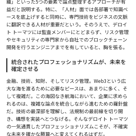
織」といった5つの要素で論点整理するアプローチが有
益だと説明する。特に、「人材」面では各部署で知識ベ
ースを底上げすると同時に、専門技術をビジネスの文脈
に翻訳できる人材が重要だという。そのうえで、デロイ
ト トーマツには監査メンバーにとどまらず、リスク管理
やセキュリティの専門家から自社でのブロックチェーン
開発を行うエンジニアまでを有していると、胸を張る。
統合されたプロフェッショナリズムが、未来を
確定させる
金融、技術、知財、そしてリスク管理。Web3という広
大な海を渡るために必要なピースは、あまりに多く、そ
して複雑だ。この海図なき航海において、企業に求めら
れるのは、複雑な論点を統合しながら進むための羅針盤
だ。技術の最深部を理解し、法規制の最前線を切り開
き、構想を実装へとつなげる。そんなデロイト トーマツ
の一気通貫したプロフェッショナリズムこそが、不確実
な未来を確かな勝算へと変えてくれるはずだ。