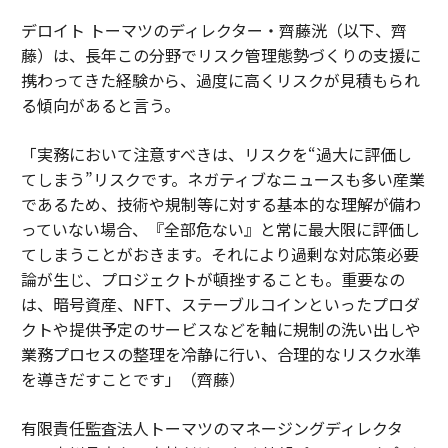
デロイト トーマツのディレクター・齊藤洸（以下、齊
藤）は、長年この分野でリスク管理態勢づくりの支援に
携わってきた経験から、過度に高くリスクが見積もられ
る傾向があると言う。
「実務において注意すべきは、リスクを“過大に評価し
てしまう”リスクです。ネガティブなニュースも多い産業
であるため、技術や規制等に対する基本的な理解が備わ
っていない場合、『全部危ない』と常に最大限に評価し
てしまうことがおきます。それにより過剰な対応策必要
論が生じ、プロジェクトが頓挫することも。重要なの
は、暗号資産、NFT、ステーブルコインといったプロダ
クトや提供予定のサービスなどを軸に規制の洗い出しや
業務プロセスの整理を冷静に行い、合理的なリスク水準
を導きだすことです」（齊藤）
有限責任監査法人トーマツのマネージングディレクタ