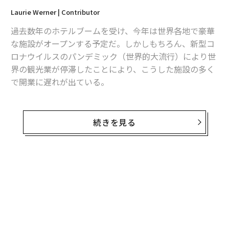
Laurie Werner | Contributor
過去数年のホテルブームを受け、今年は世界各地で豪華
な施設がオープンする予定だ。しかしもちろん、新型コ
ロナウイルスのパンデミック（世界的大流行）により世
界の観光業が停滞したことにより、こうした施設の多く
で開業に遅れが出ている。
だが、旅行の再開が期待されている今年末までには大半
の施設がオープンする予定だ。旅行代理店のオーバーシ
続きを見る
ーズ・レジャー・グループ（Overseas Leisure Group）
が4月、2000人を対象にアンケート調査では、回答者の7
3％が次の休暇先を考え始めていると答え、35％が今年
の夏にも旅に出ると回答した。
以下に、今年中にオープン予定の5つのホテルを紹介す
る。