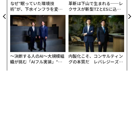
なぜ“眠っていた環境技
革新は下山で生まれる──レ
術”が、下水インフラを変え
クサスが新型TZとESに込め
たのか──産総研×月島JFE
た「DISCOVER」の哲学
アクアソリューションの10年
編集＝遠藤宗生
〜決断する人のAI〜大規模組
内製化こそ、コンサルティン
織が挑む「AIフル実装」“使
グの本質だ レバレジーズが
う”企業から“動く”企業へ【N
実践する、次世代ファームの
2026年9月号発売中
TTドコモビジネス×PwC】
全貌
最新号の購入はこちらから
メンバーシップに登録する