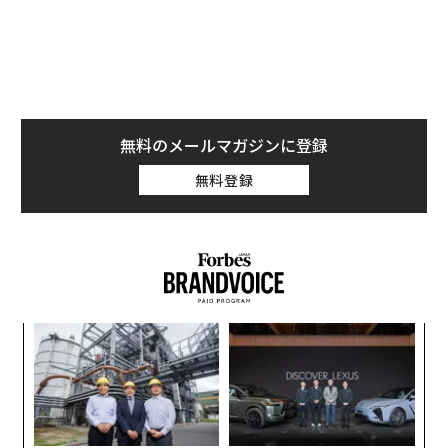
無料のメールマガジンに登録
無料登録
年後
〜
サイ
金
個
義す
「
ェ
むス
─
ら