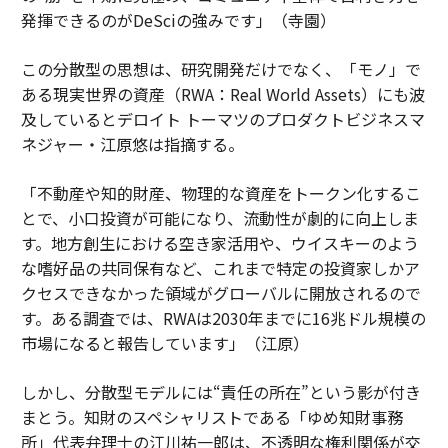
発揮できるのがDeSciの強みです」（寺園）
この分散型の思想は、研究開発だけでなく、「モノ」で
ある現実世界の資産（RWA：Real World Assets）にも波
及しているとデロイト トーマツのプロダクトビジネスマ
ネジャー・江原悠は指摘する。
「不動産や知的財産、物理的な資産をトークン化するこ
とで、小口投資が可能になり、流動性が劇的に向上しま
す。地方創生における空き家活用や、ウイスキーのよう
な嗜好品の共同保有など、これまで特定の投資家しかア
クセスできなかった領域がグローバルに開放されるので
す。ある調査では、RWAは2030年までに16兆ドル規模の
市場になると報告しています」（江原）
しかし、分散型モデルには“責任の所在”という影が付き
まとう。知財のスペシャリストである「ゆめ知財事務
所」代表弁理士の江川祐一郎は、不透明な権利関係が交