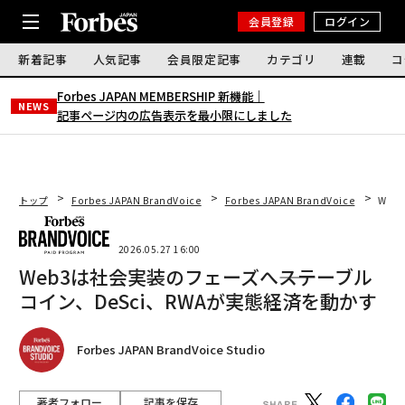
会員登録
ログイン
新着記事
人気記事
会員限定記事
カテゴリ
連載
コ
Forbes JAPAN MEMBERSHIP 新機能｜
NEWS
記事ページ内の広告表示を最小限にしました
トップ
Forbes JAPAN BrandVoice
Forbes JAPAN BrandVoice
Web
2026.05.27 16:00
Web3は社会実装のフェーズへ――ステーブル
コイン、DeSci、RWAが実態経済を動かす
Forbes JAPAN BrandVoice Studio
著者フォロー
記事を保存