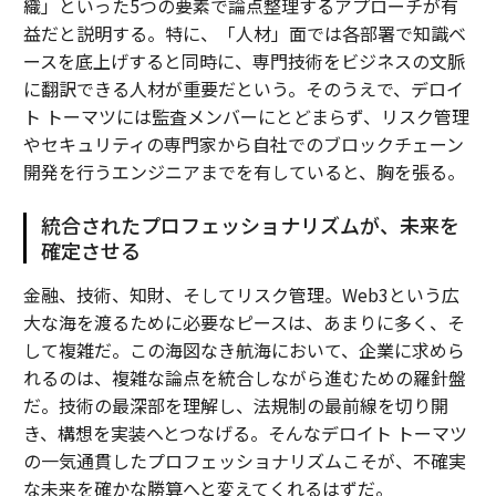
織」といった5つの要素で論点整理するアプローチが有
益だと説明する。特に、「人材」面では各部署で知識ベ
ースを底上げすると同時に、専門技術をビジネスの文脈
に翻訳できる人材が重要だという。そのうえで、デロイ
ト トーマツには監査メンバーにとどまらず、リスク管理
やセキュリティの専門家から自社でのブロックチェーン
開発を行うエンジニアまでを有していると、胸を張る。
統合されたプロフェッショナリズムが、未来を
確定させる
金融、技術、知財、そしてリスク管理。Web3という広
大な海を渡るために必要なピースは、あまりに多く、そ
して複雑だ。この海図なき航海において、企業に求めら
れるのは、複雑な論点を統合しながら進むための羅針盤
だ。技術の最深部を理解し、法規制の最前線を切り開
き、構想を実装へとつなげる。そんなデロイト トーマツ
の一気通貫したプロフェッショナリズムこそが、不確実
な未来を確かな勝算へと変えてくれるはずだ。