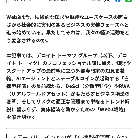
Web3は今、技術的な探求や単純なユースケースの面白
さから社会的に実利のあるビジネスの実装フェーズへと
進み始めている。果たしてそれは、我々の経済活動をど
う変容させるのか。
本記事では、デロイト トーマツ グループ（以下、デロ
イト トーマツ）のプロフェッショナル陣に加え、知財や
スタートアップの最前線に立つ外部専門家の知見を凝
縮。AIエージェントとステーブルコインが起動する「自
律型経済」の最前線から、DeSci（分散型科学）やRWA
（リアルワールドアセット）がもたらすビジネス構造の
変革、そしてリスクの適正な管理まで――単なるトレンド解
説に留まらず、実体経済を動かすための「Web3戦略」
を解き明かす。
ステーブルコインとAIが「自律型経済圏」をつ