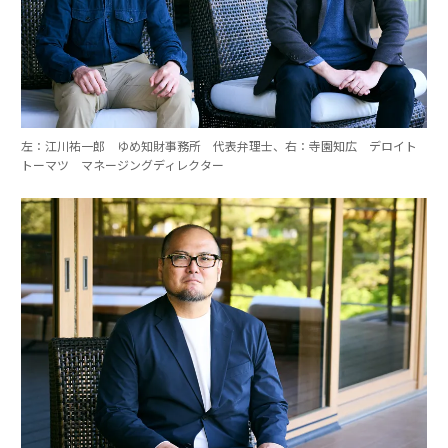
左：江川祐一郎 ゆめ知財事務所 代表弁理士、右：寺園知広 デロイト
トーマツ マネージングディレクター