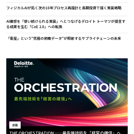
フィジカルAIが拓く次の10年――プロセス再設計と長期投資で描く実装戦略
AI構想を「使い続けられる実装」へとつなげる――デロイト トーマツが提言す
る成果を生む「CoE 2.0」への転換
「衛星」という"究極の俯瞰データ"が照射するサプライチェーンの未来
連載
THE ORCHESTRATION──最先端技術を「経営の確信」へ