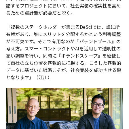
錯するプロジェクトにおいて、社会実装の確実性を高め
るための羅針盤が必要だと説く。
「複数のステークホルダーが集まるDeSciでは、誰に所
有権があり、誰にメリットを分配するかという利害調整
が不可欠です。そこで有用なのが『パテントプール』の
考え方。スマートコントラクトやAIを活用して透明性の
高い調整を行い、同時に『IPランドスケープ』を駆使し
て自社の立ち位置を客観的に把握する。こうした客観的
データに基づいた戦略こそが、社会実装を成功させる鍵
となります」（江川）