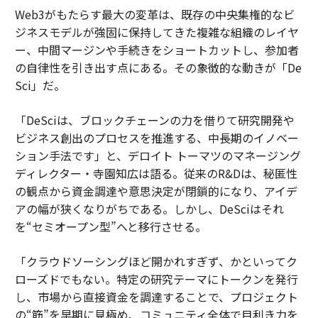
Web3がもたらす最大の変革は、既存の中央集権的なビ
ジネスモデルが強固に保持してきた複雑な組織のレイヤ
ー、中間マージンや手続きをショートカットし、参加者
の自律性を引き出す点にある。その象徴的な動きが「De
Sci」だ。
「DeSciは、ブロックチェーンの力を借りて研究開発や
ビジネス創出のプロセスを推進する、中長期のイノベー
ション手法です」と、デロイト トーマツのマネージング
ディレクター・寺園知広は語る。従来のR&Dは、秘匿性
の観点から資金調達や意思決定が閉鎖的になり、アイデ
アの幅が狭くなりがちである。しかし、DeSciはそれ
を“セミオープン型”へと移行させる。
「クラウドソーシングほど開かれすぎず、かといってク
ローズドでもない。特定の研究テーマにトークンを発行
し、市場から直接資金を調達することで、プロジェクト
の“筋”を早期に見極め、コミュニティ全体で目利き力を