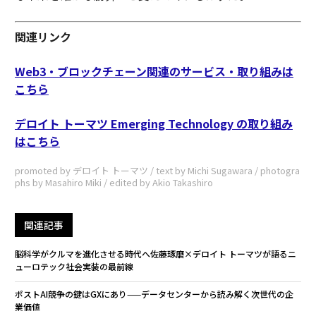
関連リンク
Web3・ブロックチェーン関連のサービス・取り組みは
こちら
デロイト トーマツ Emerging Technology の取り組み
はこちら
promoted by デロイト トーマツ / text by Michi Sugawara / photogra
phs by Masahiro Miki / edited by Akio Takashiro
関連記事
脳科学がクルマを進化させる時代へ――佐藤琢磨×デロイト トーマツが語るニ
ューロテック社会実装の最前線
ポストAI競争の鍵はGXにあり——データセンターから読み解く次世代の企
業価値