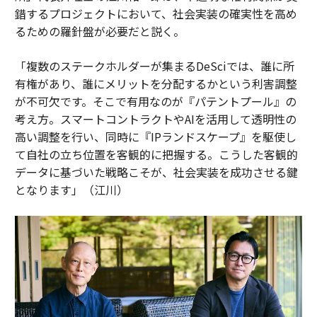
錯するプロジェクトにおいて、社会実装の確実性を高め
るための羅針盤が必要だと説く。
「複数のステークホルダーが集まるDeSciでは、誰に所
有権があり、誰にメリットを分配するかという利害調整
が不可欠です。そこで有用なのが『パテントプール』の
考え方。スマートコントラクトやAIを活用して透明性の
高い調整を行い、同時に『IPランドスケープ』を駆使し
て自社の立ち位置を客観的に把握する。こうした客観的
データに基づいた戦略こそが、社会実装を成功させる鍵
となります」（江川）