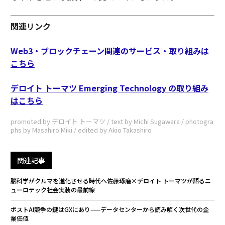
関連リンク
Web3・ブロックチェーン関連のサービス・取り組みは
こちら
デロイト トーマツ Emerging Technology の取り組み
はこちら
promoted by デロイト トーマツ / text by Michi Sugawara / photogra
phs by Masahiro Miki / edited by Akio Takashiro
関連記事
脳科学がクルマを進化させる時代へ――佐藤琢磨×デロイト トーマツが語るニ
ューロテック社会実装の最前線
ポストAI競争の鍵はGXにあり——データセンターから読み解く次世代の企
業価値