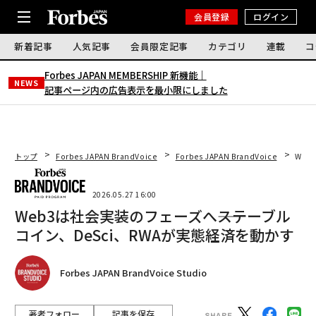
会員登録
ログイン
新着記事
人気記事
会員限定記事
カテゴリ
連載
コ
Forbes JAPAN MEMBERSHIP 新機能｜
NEWS
記事ページ内の広告表示を最小限にしました
トップ
Forbes JAPAN BrandVoice
Forbes JAPAN BrandVoice
Web
2026.05.27 16:00
Web3は社会実装のフェーズへ――ステーブル
コイン、DeSci、RWAが実態経済を動かす
Forbes JAPAN BrandVoice Studio
著者フォロー
記事を保存