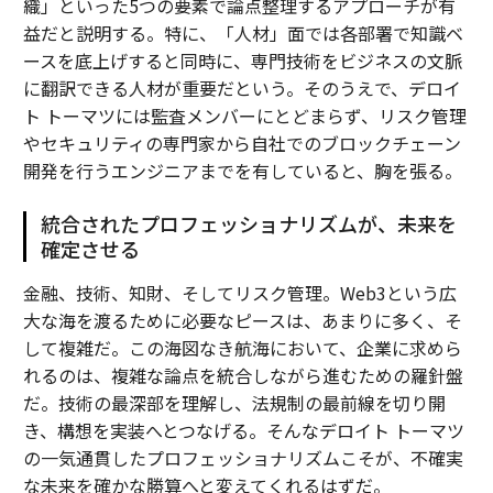
織」といった5つの要素で論点整理するアプローチが有
益だと説明する。特に、「人材」面では各部署で知識ベ
ースを底上げすると同時に、専門技術をビジネスの文脈
に翻訳できる人材が重要だという。そのうえで、デロイ
ト トーマツには監査メンバーにとどまらず、リスク管理
やセキュリティの専門家から自社でのブロックチェーン
開発を行うエンジニアまでを有していると、胸を張る。
統合されたプロフェッショナリズムが、未来を
確定させる
金融、技術、知財、そしてリスク管理。Web3という広
大な海を渡るために必要なピースは、あまりに多く、そ
して複雑だ。この海図なき航海において、企業に求めら
れるのは、複雑な論点を統合しながら進むための羅針盤
だ。技術の最深部を理解し、法規制の最前線を切り開
き、構想を実装へとつなげる。そんなデロイト トーマツ
の一気通貫したプロフェッショナリズムこそが、不確実
な未来を確かな勝算へと変えてくれるはずだ。