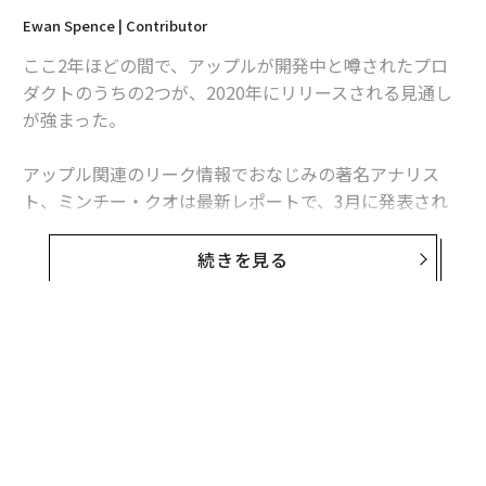
Ewan Spence | Contributor
ここ2年ほどの間で、アップルが開発中と噂されたプロ
ダクトのうちの2つが、2020年にリリースされる見通し
が強まった。
アップル関連のリーク情報でおなじみの著名アナリス
ト、ミンチー・クオは最新レポートで、3月に発表され
ると噂のiPhone9（またはiPhone SE 2）や、iPad Proの
新モデル、13インチのMacBook Proなどに言及したが、
続きを見る
ここで注目すべきは新たなカテゴリの2つのプロダクト
だ。
クオによると、アップルは昨年から開発中と伝えられた
忘れ物防止タグの「AirTag」の発売に向けて動いている
という。位置情報を送信するスマートタグ製品のAirTag
に関する記述は、既にiOS 13.2のソースコード内から発
見されていた。