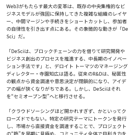
Web3がもたらす最大の変革は、既存の中央集権的なビ
ジネスモデルが強固に保持してきた複雑な組織のレイヤ
ー、中間マージンや手続きをショートカットし、参加者
の自律性を引き出す点にある。その象徴的な動きが「De
Sci」だ。
「DeSciは、ブロックチェーンの力を借りて研究開発や
ビジネス創出のプロセスを推進する、中長期のイノベー
ション手法です」と、デロイト トーマツのマネージング
ディレクター・寺園知広は語る。従来のR&Dは、秘匿性
の観点から資金調達や意思決定が閉鎖的になり、アイデ
アの幅が狭くなりがちである。しかし、DeSciはそれ
を“セミオープン型”へと移行させる。
「クラウドソーシングほど開かれすぎず、かといってク
ローズドでもない。特定の研究テーマにトークンを発行
し、市場から直接資金を調達することで、プロジェクト
の“筋”を早期に見極め、コミュニティ全体で目利き力を