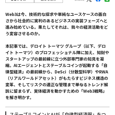
Web3は今、技術的な探求や単純なユースケースの面白
さから社会的に実利のあるビジネスの実装フェーズへと
進み始めている。果たしてそれは、我々の経済活動をど
う変容させるのか。
本記事では、デロイト トーマツ グループ（以下、デロ
イト トーマツ）のプロフェッショナル陣に加え、知財や
スタートアップの最前線に立つ外部専門家の知見を凝
縮。AIエージェントとステーブルコインが起動する「自
律型経済」の最前線から、DeSci（分散型科学）やRWA
（リアルワールドアセット）がもたらすビジネス構造の
変革、そしてリスクの適正な管理まで――単なるトレンド解
説に留まらず、実体経済を動かすための「Web3戦略」
を解き明かす。
ステーブルコインとAIが「自律型経済圏」をつ