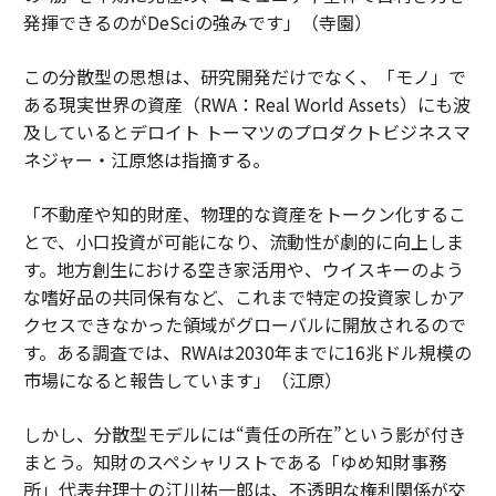
発揮できるのがDeSciの強みです」（寺園）
この分散型の思想は、研究開発だけでなく、「モノ」で
ある現実世界の資産（RWA：Real World Assets）にも波
及しているとデロイト トーマツのプロダクトビジネスマ
ネジャー・江原悠は指摘する。
「不動産や知的財産、物理的な資産をトークン化するこ
とで、小口投資が可能になり、流動性が劇的に向上しま
す。地方創生における空き家活用や、ウイスキーのよう
な嗜好品の共同保有など、これまで特定の投資家しかア
クセスできなかった領域がグローバルに開放されるので
す。ある調査では、RWAは2030年までに16兆ドル規模の
市場になると報告しています」（江原）
しかし、分散型モデルには“責任の所在”という影が付き
まとう。知財のスペシャリストである「ゆめ知財事務
所」代表弁理士の江川祐一郎は、不透明な権利関係が交