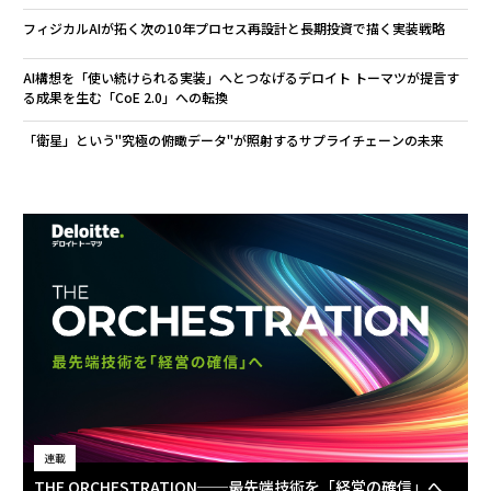
フィジカルAIが拓く次の10年――プロセス再設計と長期投資で描く実装戦略
AI構想を「使い続けられる実装」へとつなげる――デロイト トーマツが提言す
る成果を生む「CoE 2.0」への転換
「衛星」という"究極の俯瞰データ"が照射するサプライチェーンの未来
連載
THE ORCHESTRATION──最先端技術を「経営の確信」へ