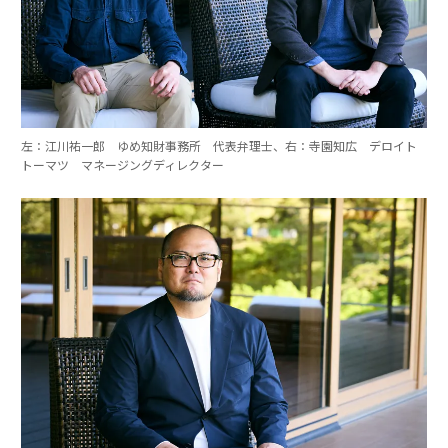
左：江川祐一郎 ゆめ知財事務所 代表弁理士、右：寺園知広 デロイト
トーマツ マネージングディレクター