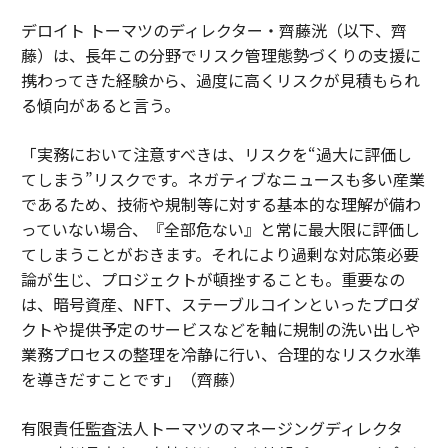
デロイト トーマツのディレクター・齊藤洸（以下、齊
藤）は、長年この分野でリスク管理態勢づくりの支援に
携わってきた経験から、過度に高くリスクが見積もられ
る傾向があると言う。
「実務において注意すべきは、リスクを“過大に評価し
てしまう”リスクです。ネガティブなニュースも多い産業
であるため、技術や規制等に対する基本的な理解が備わ
っていない場合、『全部危ない』と常に最大限に評価し
てしまうことがおきます。それにより過剰な対応策必要
論が生じ、プロジェクトが頓挫することも。重要なの
は、暗号資産、NFT、ステーブルコインといったプロダ
クトや提供予定のサービスなどを軸に規制の洗い出しや
業務プロセスの整理を冷静に行い、合理的なリスク水準
を導きだすことです」（齊藤）
有限責任監査法人トーマツのマネージングディレクタ