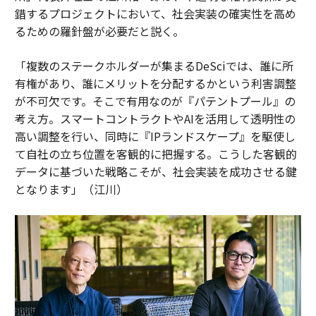
錯するプロジェクトにおいて、社会実装の確実性を高め
るための羅針盤が必要だと説く。
「複数のステークホルダーが集まるDeSciでは、誰に所
有権があり、誰にメリットを分配するかという利害調整
が不可欠です。そこで有用なのが『パテントプール』の
考え方。スマートコントラクトやAIを活用して透明性の
高い調整を行い、同時に『IPランドスケープ』を駆使し
て自社の立ち位置を客観的に把握する。こうした客観的
データに基づいた戦略こそが、社会実装を成功させる鍵
となります」（江川）