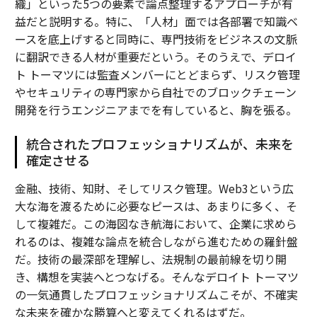
織」といった5つの要素で論点整理するアプローチが有
益だと説明する。特に、「人材」面では各部署で知識ベ
ースを底上げすると同時に、専門技術をビジネスの文脈
に翻訳できる人材が重要だという。そのうえで、デロイ
ト トーマツには監査メンバーにとどまらず、リスク管理
やセキュリティの専門家から自社でのブロックチェーン
開発を行うエンジニアまでを有していると、胸を張る。
統合されたプロフェッショナリズムが、未来を
確定させる
金融、技術、知財、そしてリスク管理。Web3という広
大な海を渡るために必要なピースは、あまりに多く、そ
して複雑だ。この海図なき航海において、企業に求めら
れるのは、複雑な論点を統合しながら進むための羅針盤
だ。技術の最深部を理解し、法規制の最前線を切り開
き、構想を実装へとつなげる。そんなデロイト トーマツ
の一気通貫したプロフェッショナリズムこそが、不確実
な未来を確かな勝算へと変えてくれるはずだ。