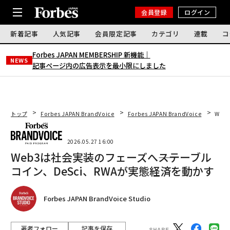
会員登録
ログイン
新着記事
人気記事
会員限定記事
カテゴリ
連載
コ
Forbes JAPAN MEMBERSHIP 新機能｜
NEWS
記事ページ内の広告表示を最小限にしました
トップ
Forbes JAPAN BrandVoice
Forbes JAPAN BrandVoice
Web
2026.05.27 16:00
Web3は社会実装のフェーズへ――ステーブル
コイン、DeSci、RWAが実態経済を動かす
Forbes JAPAN BrandVoice Studio
著者フォロー
記事を保存