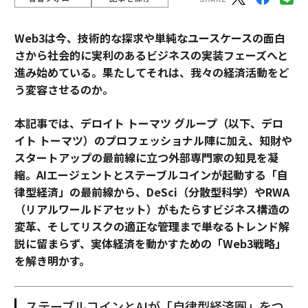
Web3は今、技術的な探求や単純なユースケースの面白
さから社会的に実利のあるビジネスの実装フェーズへと
進み始めている。果たしてそれは、我々の経済活動をど
う変容させるのか。
本記事では、デロイト トーマツ グループ（以下、デロ
イト トーマツ）のプロフェッショナル陣に加え、知財や
スタートアップの最前線に立つ外部専門家の知見を凝
縮。AIエージェントとステーブルコインが起動する「自
律型経済」の最前線から、DeSci（分散型科学）やRWA
（リアルワールドアセット）がもたらすビジネス構造の
変革、そしてリスクの適正な管理まで――単なるトレンド解
説に留まらず、実体経済を動かすための「Web3戦略」
を解き明かす。
ステーブルコインとAIが「自律型経済圏」をつ