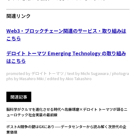
関連リンク
Web3・ブロックチェーン関連のサービス・取り組みは
こちら
デロイト トーマツ Emerging Technology の取り組み
はこちら
promoted by デロイト トーマツ / text by Michi Sugawara / photogra
phs by Masahiro Miki / edited by Akio Takashiro
関連記事
脳科学がクルマを進化させる時代へ――佐藤琢磨×デロイト トーマツが語るニ
ューロテック社会実装の最前線
ポストAI競争の鍵はGXにあり——データセンターから読み解く次世代の企
業価値