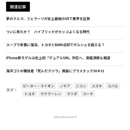
関連記事
夢のクルマ、フェラーリが史上最強のV8で業界を圧倒
ついに来たか？ ハイブリッドがカッコよくなる時代
スープラ来春に復活、トヨタとBMW合同でポルシェを超える？
iPhone新モデルは史上初「デュアルSIM」対応へ、英経済紙も報道
海洋ゴミの犠牲者「死んだクジラ」胃袋にプラスチック30キロ
ピーター・ライオン
ノキア
ニコン
スズキ
スバル
タグ：
トヨタ
マクラーレン
マツダ
コーチ
advertisement