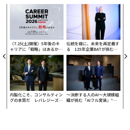
パ
技
無
“
防
オ
ジ
〈7.25(土)開催〉5年後のキ
伝統を礎に、未来を再定義す
ャリアに「戦略」はあるか。
る 125年企業BATが挑むス
トップエグゼクティブのキャ
モークレスな未来
リアに触れる1日│CAREER S
UMMIT 2026
内製化こそ、コンサルティン
〜決断する人のAI〜大規模組
グの本質だ レバレジーズが
織が挑む「AIフル実装」“使
実践する、次世代ファームの
う”企業から“動く”企業へ【N
全貌
TTドコモビジネス×PwC】