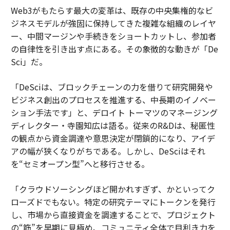
Web3がもたらす最大の変革は、既存の中央集権的なビ
ジネスモデルが強固に保持してきた複雑な組織のレイヤ
ー、中間マージンや手続きをショートカットし、参加者
の自律性を引き出す点にある。その象徴的な動きが「De
Sci」だ。
「DeSciは、ブロックチェーンの力を借りて研究開発や
ビジネス創出のプロセスを推進する、中長期のイノベー
ション手法です」と、デロイト トーマツのマネージング
ディレクター・寺園知広は語る。従来のR&Dは、秘匿性
の観点から資金調達や意思決定が閉鎖的になり、アイデ
アの幅が狭くなりがちである。しかし、DeSciはそれ
を“セミオープン型”へと移行させる。
「クラウドソーシングほど開かれすぎず、かといってク
ローズドでもない。特定の研究テーマにトークンを発行
し、市場から直接資金を調達することで、プロジェクト
の“筋”を早期に見極め、コミュニティ全体で目利き力を