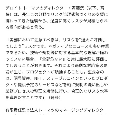
デロイト トーマツのディレクター・齊藤洸（以下、齊
藤）は、長年この分野でリスク管理態勢づくりの支援に
携わってきた経験から、過度に高くリスクが見積もられ
る傾向があると言う。
「実務において注意すべきは、リスクを“過大に評価し
てしまう”リスクです。ネガティブなニュースも多い産業
であるため、技術や規制等に対する基本的な理解が備わ
っていない場合、『全部危ない』と常に最大限に評価し
てしまうことがおきます。それにより過剰な対応策必要
論が生じ、プロジェクトが頓挫することも。重要なの
は、暗号資産、NFT、ステーブルコインといったプロダ
クトや提供予定のサービスなどを軸に規制の洗い出しや
業務プロセスの整理を冷静に行い、合理的なリスク水準
を導きだすことです」（齊藤）
有限責任監査法人トーマツのマネージングディレクタ