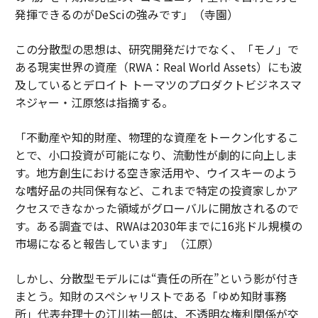
発揮できるのがDeSciの強みです」（寺園）
この分散型の思想は、研究開発だけでなく、「モノ」で
ある現実世界の資産（RWA：Real World Assets）にも波
及しているとデロイト トーマツのプロダクトビジネスマ
ネジャー・江原悠は指摘する。
「不動産や知的財産、物理的な資産をトークン化するこ
とで、小口投資が可能になり、流動性が劇的に向上しま
す。地方創生における空き家活用や、ウイスキーのよう
な嗜好品の共同保有など、これまで特定の投資家しかア
クセスできなかった領域がグローバルに開放されるので
す。ある調査では、RWAは2030年までに16兆ドル規模の
市場になると報告しています」（江原）
しかし、分散型モデルには“責任の所在”という影が付き
まとう。知財のスペシャリストである「ゆめ知財事務
所」代表弁理士の江川祐一郎は、不透明な権利関係が交