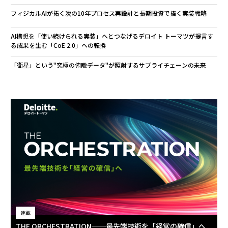
フィジカルAIが拓く次の10年――プロセス再設計と長期投資で描く実装戦略
AI構想を「使い続けられる実装」へとつなげる――デロイト トーマツが提言す
る成果を生む「CoE 2.0」への転換
「衛星」という"究極の俯瞰データ"が照射するサプライチェーンの未来
連載
THE ORCHESTRATION──最先端技術を「経営の確信」へ