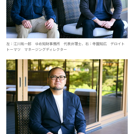
左：江川祐一郎 ゆめ知財事務所 代表弁理士、右：寺園知広 デロイト
トーマツ マネージングディレクター