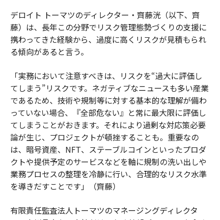
デロイト トーマツのディレクター・齊藤洸（以下、齊
藤）は、長年この分野でリスク管理態勢づくりの支援に
携わってきた経験から、過度に高くリスクが見積もられ
る傾向があると言う。
「実務において注意すべきは、リスクを“過大に評価し
てしまう”リスクです。ネガティブなニュースも多い産業
であるため、技術や規制等に対する基本的な理解が備わ
っていない場合、『全部危ない』と常に最大限に評価し
てしまうことがおきます。それにより過剰な対応策必要
論が生じ、プロジェクトが頓挫することも。重要なの
は、暗号資産、NFT、ステーブルコインといったプロダ
クトや提供予定のサービスなどを軸に規制の洗い出しや
業務プロセスの整理を冷静に行い、合理的なリスク水準
を導きだすことです」（齊藤）
有限責任監査法人トーマツのマネージングディレクタ