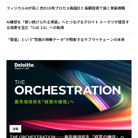
フィジカルAIが拓く次の10年――プロセス再設計と長期投資で描く実装戦略
AI構想を「使い続けられる実装」へとつなげる――デロイト トーマツが提言す
る成果を生む「CoE 2.0」への転換
「衛星」という"究極の俯瞰データ"が照射するサプライチェーンの未来
連載
THE ORCHESTRATION──最先端技術を「経営の確信」へ