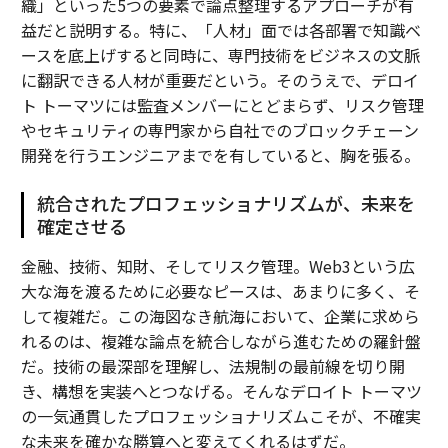
織」といった5つの要素で論点整理するアプローチが有
益だと説明する。特に、「人材」面では各部署で知識ベ
ースを底上げすると同時に、専門技術をビジネスの文脈
に翻訳できる人材が重要だという。そのうえで、デロイ
ト トーマツには監査メンバーにとどまらず、リスク管理
やセキュリティの専門家から自社でのブロックチェーン
開発を行うエンジニアまでを有していると、胸を張る。
統合されたプロフェッショナリズムが、未来を
確定させる
金融、技術、知財、そしてリスク管理。Web3という広
大な海を渡るために必要なピースは、あまりに多く、そ
して複雑だ。この海図なき航海において、企業に求めら
れるのは、複雑な論点を統合しながら進むための羅針盤
だ。技術の最深部を理解し、法規制の最前線を切り開
き、構想を実装へとつなげる。そんなデロイト トーマツ
の一気通貫したプロフェッショナリズムこそが、不確実
な未来を確かな勝算へと変えてくれるはずだ。