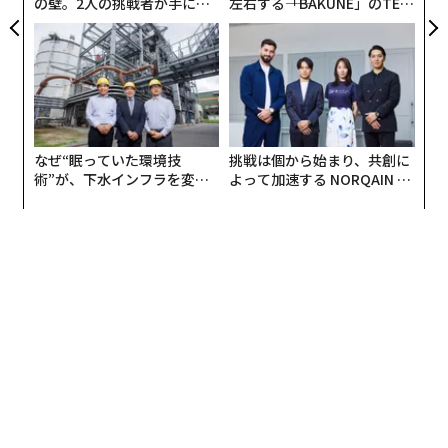
の壁。2人の挑戦者が手にし
左右する――「BAKUNE」のTEN
翻訳・編集＝出田静
た「次なる武器」
TIALが支える「挑戦者の明
日」
2026年9月号発売中
最新号の購入はこちらから
なぜ“眠っていた環境技
挑戦は個から始まり、共創に
術”が、下水インフラを変え
よって加速する NORQAIN JA
たのか──産総研×月島JFE
PAN 特別座談会
メンバーシップに登録する
アクアソリューションの10年
関連記事
優秀な社員が辞めてしまう本当の理由
リーダーの資質がない上司が持つ10の特徴