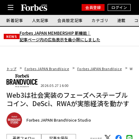
会員登録
ログイン
新着記事
人気記事
会員限定記事
カテゴリ
連載
コ
Forbes JAPAN MEMBERSHIP 新機能｜
NEWS
記事ページ内の広告表示を最小限にしました
トップ
Forbes JAPAN BrandVoice
Forbes JAPAN BrandVoice
Web
2026.05.27 16:00
Web3は社会実装のフェーズへ――ステーブル
コイン、DeSci、RWAが実態経済を動かす
Forbes JAPAN BrandVoice Studio
著者フォロー
記事を保存