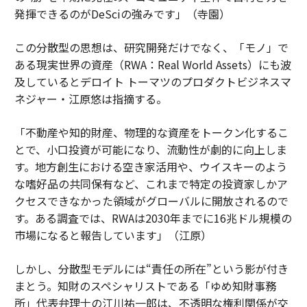
発揮できるのがDeSciの強みです」（寺園）
この分散型の思想は、研究開発だけでなく、「モノ」で
ある現実世界の資産（RWA：Real World Assets）にも波
及しているとデロイト トーマツのプロダクトビジネスマ
ネジャー・江原悠は指摘する。
「不動産や知的財産、物理的な資産をトークン化するこ
とで、小口投資が可能になり、流動性が劇的に向上しま
す。地方創生における空き家活用や、ウイスキーのよう
な嗜好品の共同保有など、これまで特定の投資家しかア
クセスできなかった領域がグローバルに開放されるので
す。ある調査では、RWAは2030年までに16兆ドル規模の
市場になると報告しています」（江原）
しかし、分散型モデルには“責任の所在”という影が付き
まとう。知財のスペシャリストである「ゆめ知財事務
所」代表弁理士の江川祐一郎は、不透明な権利関係が交