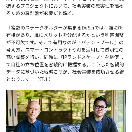
錯するプロジェクトにおいて、社会実装の確実性を高め
るための羅針盤が必要だと説く。
「複数のステークホルダーが集まるDeSciでは、誰に所
有権があり、誰にメリットを分配するかという利害調整
が不可欠です。そこで有用なのが『パテントプール』の
考え方。スマートコントラクトやAIを活用して透明性の
高い調整を行い、同時に『IPランドスケープ』を駆使し
て自社の立ち位置を客観的に把握する。こうした客観的
データに基づいた戦略こそが、社会実装を成功させる鍵
となります」（江川）