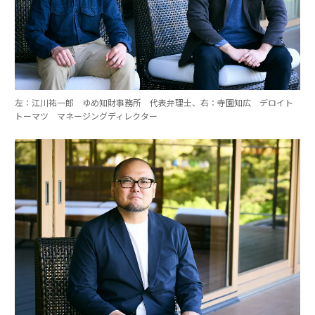
左：江川祐一郎 ゆめ知財事務所 代表弁理士、右：寺園知広 デロイト
トーマツ マネージングディレクター