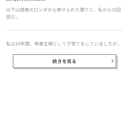
以下は読者のロンダから寄せられた便りと、私からの回
答だ。
私は10年間、専業主婦として子育てをしていましたが、
2016年8月に現在の職場に就職しました。
続きを見る
従業員としてまた働けることがうれしく、最初の1年ほ
どは仕事にも非常に満足し、毎日出勤が楽しみでした。