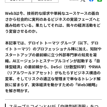
Web3は今、技術的な探求や単純なユースケースの面白
さから社会的に実利のあるビジネスの実装フェーズへと
進み始めている。果たしてそれは、我々の経済活動をど
う変容させるのか。
本記事では、デロイト トーマツ グループ（以下、デロ
イト トーマツ）のプロフェッショナル陣に加え、知財や
スタートアップの最前線に立つ外部専門家の知見を凝
縮。AIエージェントとステーブルコインが起動する「自
律型経済」の最前線から、DeSci（分散型科学）やRWA
（リアルワールドアセット）がもたらすビジネス構造の
変革、そしてリスクの適正な管理まで――単なるトレンド解
説に留まらず、実体経済を動かすための「Web3戦略」
を解き明かす。
ステーブルコインとAIが「自律型経済圏」をつ