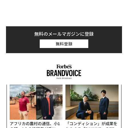
無料のメールマガジンに登録
無料登録
“
シ
グ
目
の
ン
アフリカの農村の通信、小1
「コンディション」が成果を