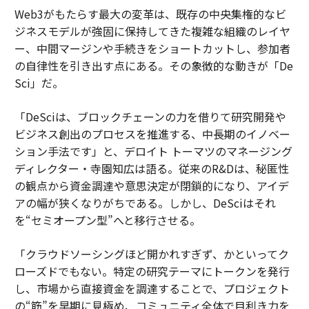
Web3がもたらす最大の変革は、既存の中央集権的なビ
ジネスモデルが強固に保持してきた複雑な組織のレイヤ
ー、中間マージンや手続きをショートカットし、参加者
の自律性を引き出す点にある。その象徴的な動きが「De
Sci」だ。
「DeSciは、ブロックチェーンの力を借りて研究開発や
ビジネス創出のプロセスを推進する、中長期のイノベー
ション手法です」と、デロイト トーマツのマネージング
ディレクター・寺園知広は語る。従来のR&Dは、秘匿性
の観点から資金調達や意思決定が閉鎖的になり、アイデ
アの幅が狭くなりがちである。しかし、DeSciはそれ
を“セミオープン型”へと移行させる。
「クラウドソーシングほど開かれすぎず、かといってク
ローズドでもない。特定の研究テーマにトークンを発行
し、市場から直接資金を調達することで、プロジェクト
の“筋”を早期に見極め、コミュニティ全体で目利き力を