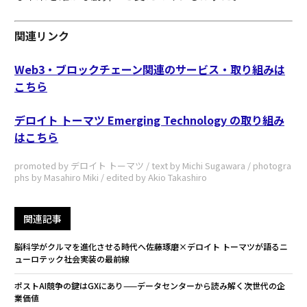
関連リンク
Web3・ブロックチェーン関連のサービス・取り組みは
こちら
デロイト トーマツ Emerging Technology の取り組み
はこちら
promoted by デロイト トーマツ / text by Michi Sugawara / photogra
phs by Masahiro Miki / edited by Akio Takashiro
関連記事
脳科学がクルマを進化させる時代へ――佐藤琢磨×デロイト トーマツが語るニ
ューロテック社会実装の最前線
ポストAI競争の鍵はGXにあり——データセンターから読み解く次世代の企
業価値