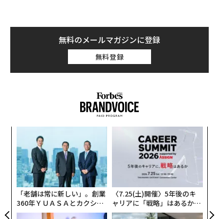
を見ない人は多い。より良い方法は、自分の強みとキャ
リアの方向性に合致する役割から始めることだ。
無料のメールマガジンに登録
まず、組織内で興味を引かれる役割をリストアップす
る。各役割の横に、求められるスキル、責任範囲、そし
無料登録
て自分の現在の経験がどう対応するかを書き添える。ギ
ャップについては正直に向き合おう。完璧である必要は
ないが、何が転用できるかを説明できなければならな
い。
例えば、プロジェクトアナリストからプロダクトマネジ
なく
目
メントへ移りたいなら、部門横断の取り組みを推進した
Ja
の
経験、成果物の管理、優先順位のコミュニケーションと
er」
ン
〜
いった実績を強調する。何を望むかだけでなく、スキル
金
が役割にどう合うかを理解していると、上司や異動先候
個
ェ
補のチームと、自信をもって具体的に話せるようにな
「老舗は常に新しい」。創業
〈7.25(土)開催〉5年後のキ
る。
360年ＹＵＡＳＡとカクシン
ャリアに「戦略」はあるか。
CEO田尻望が語る、AIを超え
トップエグゼクティブのキャ