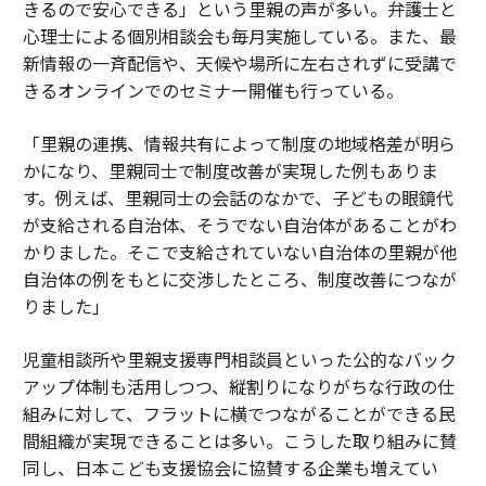
きるので安心できる」という里親の声が多い。弁護士と
心理士による個別相談会も毎月実施している。また、最
新情報の一斉配信や、天候や場所に左右されずに受講で
きるオンラインでのセミナー開催も行っている。
「里親の連携、情報共有によって制度の地域格差が明ら
かになり、里親同士で制度改善が実現した例もありま
す。例えば、里親同士の会話のなかで、子どもの眼鏡代
が支給される自治体、そうでない自治体があることがわ
かりました。そこで支給されていない自治体の里親が他
自治体の例をもとに交渉したところ、制度改善につなが
りました」
児童相談所や里親支援専門相談員といった公的なバック
アップ体制も活用しつつ、縦割りになりがちな行政の仕
組みに対して、フラットに横でつながることができる民
間組織が実現できることは多い。こうした取り組みに賛
同し、日本こども支援協会に協賛する企業も増えてい