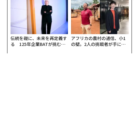
る人の価値
リアに触れる1日│CAREER S
成功につながる社内異動のタイミングを見極め
UMMIT 2026
る
タイミングは、多くの人が思う以上に重要だ。求人掲示
を見た瞬間が最適だと思い込む人もいるが、それでは反
応的で慌ただしくなりがちだ。社内異動の理想的な時期
伝統を礎に、未来を再定義す
アフリカの農村の通信、小1
る 125年企業BATが挑むス
の壁。2人の挑戦者が手にし
は、安定した成果を示した後であり、組織の主要な計画
モークレスな未来
た「次なる武器」
サイクルの後に訪れることが多い。
自社のカレンダーを確認しよう。予算編成や人員計画は
四半期末や年末に行われることが多く、多くのチームは
1月に次の会計サイクルの優先事項を定める。賢い戦略
は、募集が出る四半期前から可能性を探り始めること
だ。そうすれば関係構築に時間をかけ、チームのニーズ
に関する洞察を集め、説得材料を準備できる。
また、ポジションが公に開く前に、自分の志向を上司と
すり合わせる時間も確保でき、異動はよりスムーズで強
いものになる。