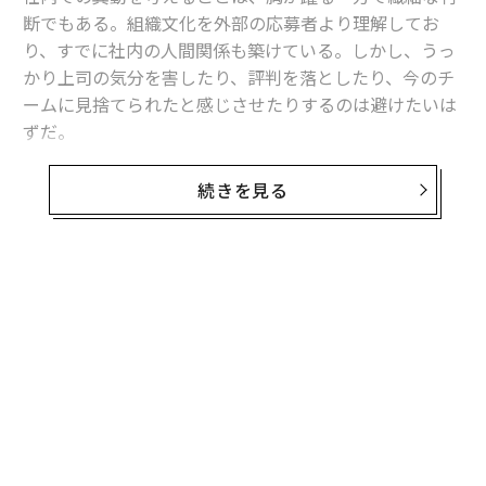
断でもある。組織文化を外部の応募者より理解してお
り、すでに社内の人間関係も築けている。しかし、うっ
かり上司の気分を害したり、評判を落としたり、今のチ
ームに見捨てられたと感じさせたりするのは避けたいは
ずだ。
朗報は、社内でのキャリア移動は戦略的に、敬意をもっ
続きを見る
て、誠実に進められるということだ。LinkedInの2023年
の採用データによれば、社内モビリティが高い企業で
は、従業員の在籍期間が
60%長い
。以下では、人間関係
を壊さずに成長につながる社内異動を計画し、提案し、
勝ち取るための重要な5つのステップを紹介する。
自分のスキルに合う役割を洗い出す
誰かに変更の相談をする前に、どこへ向かいたいのか、
そして自分の持つスキルとどう整合するのかを明確にす
る必要がある。肩書きだけで空きを追いかけ、「適合」