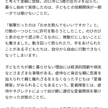
と考えて里親に登録。2011年に5歳の女の子を迎えた。
暮らし始めて実感したのは、子どもとの信頼関係が一朝
一夕では築けないことだ。
「衝撃だったのは『お水を飲んでもいいですか？』と、
行動の一つひとつに許可を取ろうとしたこと。のびのび
と家のなかで遊ぶ年ごろなのに、微動だにしないことに
も驚きました。動き回って怒られたり、手をあげられた
ことがある子どもたちは、自分から自由に行動できなく
なってしまいます」
子どもたちが親と暮らせない理由には経済的困窮や病気
などさまざまな事情がある。虐待など身近な親に危害を
加えられて親と離れざるをえなくなった子どもは「愛着
障害」がみられることもあるという。愛着障害とは、虐
待やネグレクトによって幼少期に適切な愛着関係を築け
なかった状態のことだ。