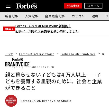
会員登録
ログイン
新着記事
人気記事
会員限定記事
カテゴリ
連載
コ
Forbes JAPAN MEMBERSHIP 新機能｜
NEWS
記事ページ内の広告表示を最小限にしました
トップ
Forbes JAPAN BrandVoice
Forbes JAPAN BrandVoice
親と
2026.05.25 11:00
親と暮らせない子どもは4 万人以上──子
どもを養育する里親のために、社会と企業
ができること
Forbes JAPAN BrandVoice Studio