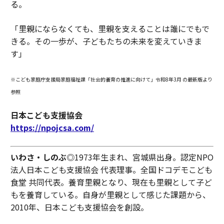
る。
「里親にならなくても、里親を支えることは誰にでもで
きる。その一歩が、子どもたちの未来を変えていきま
す」
※こども家庭庁支援局家庭福祉課「社会的養育の推進に向けて」令和8年3月 の最新版より
参照
日本こども支援協会
https://npojcsa.com/
いわさ・しのぶ
◎1973年生まれ、宮城県出身。認定NPO
法人日本こども支援協会 代表理事。全国ドコデモこども
食堂 共同代表。養育里親となり、現在も里親として子ど
もを養育している。自身が里親として感じた課題から、
2010年、日本こども支援協会を創設。