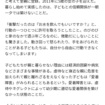
と考えて里親に登録。2011年に5歳の女の子を迎えた。
暮らし始めて実感したのは、子どもとの信頼関係が一朝
一夕では築けないことだ。
「衝撃だったのは『お水を飲んでもいいですか？』と、
行動の一つひとつに許可を取ろうとしたこと。のびのび
と家のなかで遊ぶ年ごろなのに、微動だにしないことに
も驚きました。動き回って怒られたり、手をあげられた
ことがある子どもたちは、自分から自由に行動できなく
なってしまいます」
子どもたちが親と暮らせない理由には経済的困窮や病気
などさまざまな事情がある。虐待など身近な親に危害を
加えられて親と離れざるをえなくなった子どもは「愛着
障害」がみられることもあるという。愛着障害とは、虐
待やネグレクトによって幼少期に適切な愛着関係を築け
なかった状態のことだ。