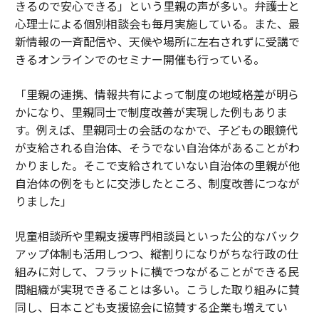
きるので安心できる」という里親の声が多い。弁護士と
心理士による個別相談会も毎月実施している。また、最
新情報の一斉配信や、天候や場所に左右されずに受講で
きるオンラインでのセミナー開催も行っている。
「里親の連携、情報共有によって制度の地域格差が明ら
かになり、里親同士で制度改善が実現した例もありま
す。例えば、里親同士の会話のなかで、子どもの眼鏡代
が支給される自治体、そうでない自治体があることがわ
かりました。そこで支給されていない自治体の里親が他
自治体の例をもとに交渉したところ、制度改善につなが
りました」
児童相談所や里親支援専門相談員といった公的なバック
アップ体制も活用しつつ、縦割りになりがちな行政の仕
組みに対して、フラットに横でつながることができる民
間組織が実現できることは多い。こうした取り組みに賛
同し、日本こども支援協会に協賛する企業も増えてい