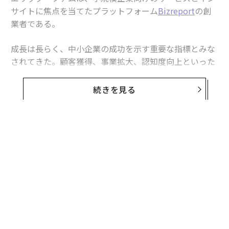
サイトに焦点を当てたプラットフォーム
Bizreport
の創
業者である。
成長は長らく、中小企業の成功を示す重要な指標とみな
されてきた。顧客獲得、事業拡大、認知度向上といった
要素は、企業が正しい方向に進んでいることを示すもの
である。しかし、最近のデータは、こうした前提がもは
続きを見る
や多くの中小企業（SME）が直面する現実を反映してい
ないことを示唆している。
2026年がさらに進むにつれ、「生き残り」が決定的で、
より差し迫った優先事項になっていく。
世界的に見ると、事業を営む企業の
90%
は中小企業で構
成されている。だが、経済面での重要性が明確であるに
もかかわらず、多くの中小企業は財務的な余裕が限ら
れ、不確実な事業環境の期間においてミスが許される余
地が小さい。