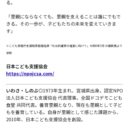
る。
「里親にならなくても、里親を支えることは誰にでもで
きる。その一歩が、子どもたちの未来を変えていきま
す」
※こども家庭庁支援局家庭福祉課「社会的養育の推進に向けて」令和8年3月 の最新版より
参照
日本こども支援協会
https://npojcsa.com/
いわさ・しのぶ
◎1973年生まれ、宮城県出身。認定NPO
法人日本こども支援協会 代表理事。全国ドコデモこども
食堂 共同代表。養育里親となり、現在も里親として子ど
もを養育している。自身が里親として感じた課題から、
2010年、日本こども支援協会を創設。