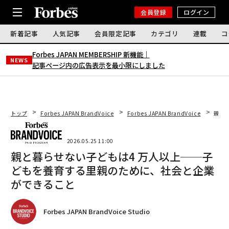
会員登録
ログイン
新着記事
人気記事
会員限定記事
カテゴリ
連載
コ
Forbes JAPAN MEMBERSHIP 新機能｜
NEWS
記事ページ内の広告表示を最小限にしました
トップ
Forbes JAPAN BrandVoice
Forbes JAPAN BrandVoice
親と
2026.05.25 11:00
親と暮らせない子どもは4 万人以上──子
どもを養育する里親のために、社会と企業
ができること
Forbes JAPAN BrandVoice Studio