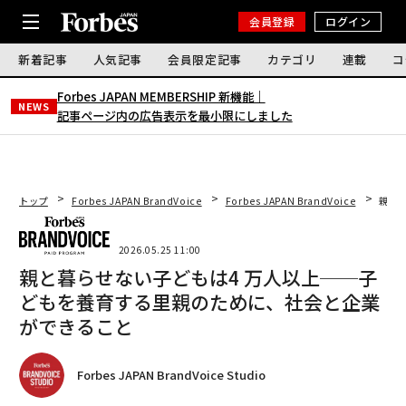
会員登録
ログイン
新着記事
人気記事
会員限定記事
カテゴリ
連載
コ
Forbes JAPAN MEMBERSHIP 新機能｜
NEWS
記事ページ内の広告表示を最小限にしました
トップ
Forbes JAPAN BrandVoice
Forbes JAPAN BrandVoice
親と
2026.05.25 11:00
親と暮らせない子どもは4 万人以上──子
どもを養育する里親のために、社会と企業
ができること
Forbes JAPAN BrandVoice Studio