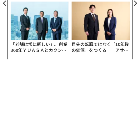
無力感を乗り越え見つけた、
たのか──産総研×月島JFE
防災一筋20年の答え
アクアソリューションの10年
「老舗は常に新しい」。創業
目先の転職ではなく「10年後
360年ＹＵＡＳＡとカクシン
の価値」をつくる──アサイ
CEO田尻望が語る、AIを超え
ンの長期伴走型支援とは
る人の価値
エジプトの技法を使った作品
中学生の時は学校のオーケストラだけでなく地元の市民
オーケストラにも入り、時には高齢者施設でも弦楽四重
奏を演奏します。そして、自身にとっては特に感慨をも
つでもない曲が高齢者たちにとっては心を震わせ、涙さ
え流すことがあると知ったのです。