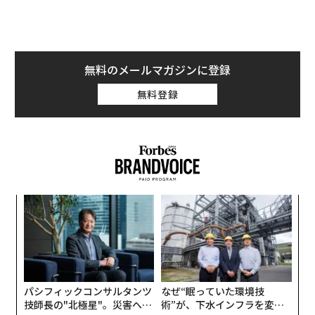
「クラシック音楽というのは長い歴史のある音楽だか
ら、演奏や解釈の仕方に信頼感がもて、私のデザイン活
動の源泉はここにあります」
無料のメールマガジンに登録
ぼくはクラシック音楽とデザインやクラフツマンシップ
の関係について、こんなにも楽しそうに話す人に会った
無料登録
ことがありません。河端さんは小さな頃からバイオリン
演奏をはじめ、小学校から高校まで東京の音大の付属校
に通います。普通であればそのまま音大に入学するコー
スです。しかし、美大に進学します。
音楽の範囲を広げ深めるためにアートやデザインを学ぶ
小1
「
のが良いと思ったのです。しかも、小学校の時から絵を
にし
─
ら
描くのが得意で、友人のために描くと皆が喜んでくれ
〈7
た。音楽にせよアートにせよ、人に喜んでもらえるとい
ャ
ト
うのがクリエイティブであろうとする意欲の契機になり
リア
ます。
パシフィックコンサルタンツ
なぜ“眠っていた環境技
UM
技師長の"北極星"。災害への
術”が、下水インフラを変え