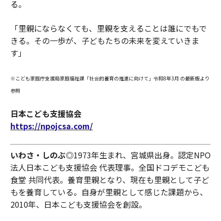
る。
「里親にならなくても、里親を支えることは誰にでもで
きる。その一歩が、子どもたちの未来を変えていきま
す」
※こども家庭庁支援局家庭福祉課「社会的養育の推進に向けて」令和8年3月 の最新版より
参照
日本こども支援協会
https://npojcsa.com/
いわさ・しのぶ
◎1973年生まれ、宮城県出身。認定NPO
法人日本こども支援協会 代表理事。全国ドコデモこども
食堂 共同代表。養育里親となり、現在も里親として子ど
もを養育している。自身が里親として感じた課題から、
2010年、日本こども支援協会を創設。