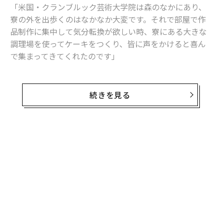
「米国・クランブルック芸術大学院は森のなかにあり、
寮の外を出歩くのはなかなか大変です。それで部屋で作
品制作に集中して気分転換が欲しい時、寮にある大きな
調理場を使ってケーキをつくり、皆に声をかけると喜ん
で集まってきてくれたのです」
このエピソードが、河端亞弥さんの性格をよく語ってい
ました。
続きを見る
今年4月、ミラノサローネ内にあるサテリテという新人
登竜門の場で河端さんと出会いました。彼女はテキスタ
イルデザインを展示していたのですが、ぼくはそれらを
見て即、「ヨーロッパで売れるタイプ」と直感しまし
た。それから何回か会って話すうちに彼女のものの考え
方がとても丁寧だと気づきます。
芯にあるものを端的にいうと、次の言葉です。