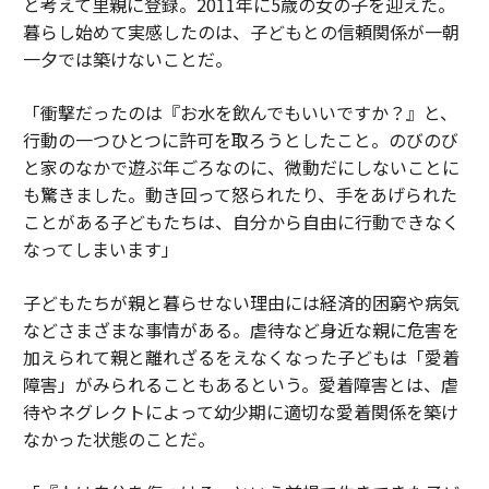
と考えて里親に登録。2011年に5歳の女の子を迎えた。
暮らし始めて実感したのは、子どもとの信頼関係が一朝
一夕では築けないことだ。
「衝撃だったのは『お水を飲んでもいいですか？』と、
行動の一つひとつに許可を取ろうとしたこと。のびのび
と家のなかで遊ぶ年ごろなのに、微動だにしないことに
も驚きました。動き回って怒られたり、手をあげられた
ことがある子どもたちは、自分から自由に行動できなく
なってしまいます」
子どもたちが親と暮らせない理由には経済的困窮や病気
などさまざまな事情がある。虐待など身近な親に危害を
加えられて親と離れざるをえなくなった子どもは「愛着
障害」がみられることもあるという。愛着障害とは、虐
待やネグレクトによって幼少期に適切な愛着関係を築け
なかった状態のことだ。