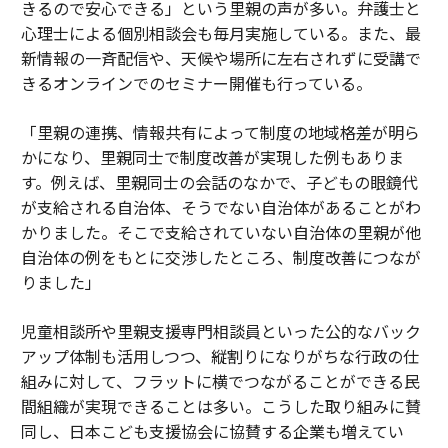
きるので安心できる」という里親の声が多い。弁護士と
心理士による個別相談会も毎月実施している。また、最
新情報の一斉配信や、天候や場所に左右されずに受講で
きるオンラインでのセミナー開催も行っている。
「里親の連携、情報共有によって制度の地域格差が明ら
かになり、里親同士で制度改善が実現した例もありま
す。例えば、里親同士の会話のなかで、子どもの眼鏡代
が支給される自治体、そうでない自治体があることがわ
かりました。そこで支給されていない自治体の里親が他
自治体の例をもとに交渉したところ、制度改善につなが
りました」
児童相談所や里親支援専門相談員といった公的なバック
アップ体制も活用しつつ、縦割りになりがちな行政の仕
組みに対して、フラットに横でつながることができる民
間組織が実現できることは多い。こうした取り組みに賛
同し、日本こども支援協会に協賛する企業も増えてい