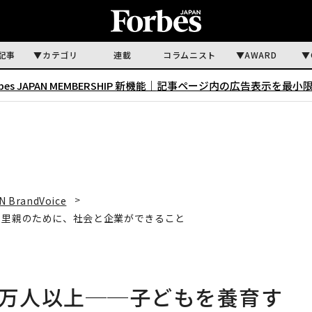
記事
カテゴリ
連載
コラムニスト
AWARD
rbes JAPAN MEMBERSHIP 新機能｜
記事ページ内の広告表示を最小
N BrandVoice
る里親のために、社会と企業ができること
 万人以上──子どもを養育す