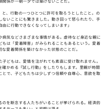
頼関係が一朝一夕では築けないことだ。
』と、行動の一つひとつに許可を取ろうとしたこと。の
しないことにも驚きました。動き回って怒られたり、手
自由に行動できなくなってしまいます」
や病気などさまざまな事情がある。虐待など身近な親に
どもは「愛着障害」がみられることもあるという。愛着
切な愛着関係を築けなかった状態のことだ。
た子どもは、愛情を注がれても素直に受け取れません。
を確かめる『試し行動』をしたりもします。里親が時間
ことで、子どもたちは少しずつ信頼や自尊心、意欲を取
るのを断念する人たちがいることが挙げられる。経済的
するケースも多い」と岩朝は語る。