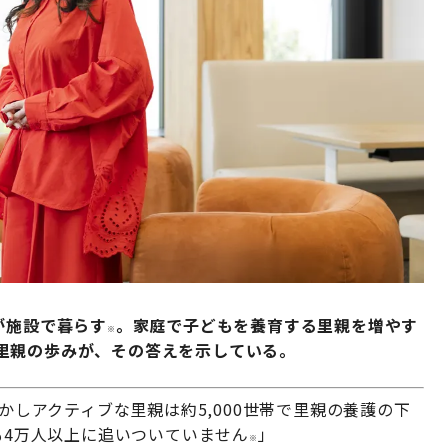
が施設で暮らす
。家庭で子どもを養育する里親を増やす
※
里親の歩みが、その答えを示している。
しかしアクティブな里親は約5,000世帯で里親の養護の下
も4万人以上に追いついていません
」
※