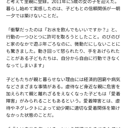
と考えて里親に登録。2011年に5歳の女の子を迎えた。
暮らし始めて実感したのは、子どもとの信頼関係が一朝
一夕では築けないことだ。
「衝撃だったのは『お水を飲んでもいいですか？』と、
行動の一つひとつに許可を取ろうとしたこと。のびのび
と家のなかで遊ぶ年ごろなのに、微動だにしないことに
も驚きました。動き回って怒られたり、手をあげられた
ことがある子どもたちは、自分から自由に行動できなく
なってしまいます」
子どもたちが親と暮らせない理由には経済的困窮や病気
などさまざまな事情がある。虐待など身近な親に危害を
加えられて親と離れざるをえなくなった子どもは「愛着
障害」がみられることもあるという。愛着障害とは、虐
待やネグレクトによって幼少期に適切な愛着関係を築け
なかった状態のことだ。