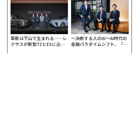
中世の栄華が色濃く残っている。17世紀の邸宅を復元し
たクルティウス博物館 や、現在は裁判所として利用され
ている豪華な旧司教宮殿を訪れ、文化に触れてみよう。
革新は下山で生まれる──レ
〜決断する人のAI〜AI時代の
クサスが新型TZとESに込め
金融パラダイムシフト、「超
た「DISCOVER」の哲学
個別化」の核心 【MUFG×ウ
ェルスナビ×PwC】