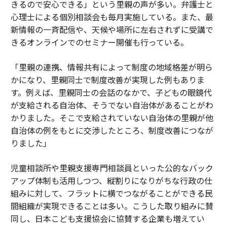
きるので安心できる」という里親の声が多い。弁護士と
心理士による個別相談会も毎月実施している。また、最
新情報の一斉配信や、天候や場所に左右されずに受講で
きるオンラインでのセミナー開催も行っている。
「里親の連携、情報共有によって制度の地域格差が明ら
かになり、里親同士で制度改善が実現した例もありま
す。例えば、里親同士の会話のなかで、子どもの眼鏡代
が支給される自治体、そうでない自治体があることがわ
かりました。そこで支給されていない自治体の里親が他
自治体の例をもとに交渉したところ、制度改善につなが
りました」
児童相談所や里親支援専門相談員といった公的なバック
アップ体制も活用しつつ、縦割りになりがちな行政の仕
組みに対して、フラットに横でつながることができる民
間組織が実現できることは多い。こうした取り組みに賛
同し、日本こども支援協会に協賛する企業も増えてい