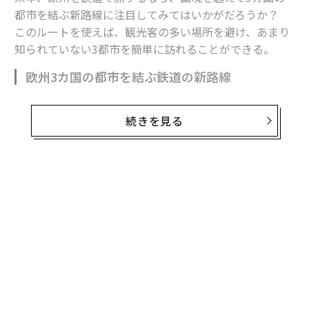
都市を結ぶ新路線に注目してみてはいかがだろうか？
このルートを使えば、観光客の多い場所を避け、あまり
知られていない3都市を簡単に訪れることができる。
欧州3カ国の都市を結ぶ鉄道の新路線
新路線は、ドイツのアーヘン、ベルギーのリエージュ、
続きを見る
オランダのマーストリヒトを三角形に結ぶ。今年12月に
開通し、運行間隔は1時間に1本となる予定で、欧州の鉄
道会社アリーバ、SNCB、NSの3社が共同運行。過小評
価されている3都市の観光を後押しすることが期待され
ている。
アーヘンの楽しみ方
ベルギーとの国境に近い独アーヘンは、中世に栄えた温
泉都市だ。同市の大聖堂は欧州北部で最古のもので、国
連教育科学文化機関（ユネスコ）の世界遺産に登録され
ている。西暦800年に建築が開始され、その後、ゴシッ