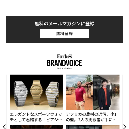
ク様式の豪華な聖堂が建てられた。
大聖堂には、アーヘンを皇居とした神聖ローマ皇帝のカ
無料のメールマガジンに登録
ール大帝（シャルルマーニュ）が祭られている。「ルー
ト・シャルルマーニュ」と呼ばれる経路をたどれば、同
無料登録
皇帝にまつわる名所を巡ることができる。その宮殿跡を
利用した市庁舎は14世紀に建造されたもので、かつて戴
冠式や皇帝の祝宴が開かれた建物だ。
観光の疲れを癒すには、2つの噴水から硫黄を含んだ水
が湧き出る古典的なパビリオンのエリゼンブルネンに向
年後
ソ
かおう。
サイ
プ
─
リエージュの楽しみ方
伝
束
る
ベルギーのムーズ川沿いに位置するリエージュは、古く
モ
から商業や文化の中心地として栄えてきた。街の中心部
エレガントなスポーツウォッ
アフリカの農村の通信、小1
には色鮮やかなロマネスク様式の聖バルテルミー教会
チとして君臨する「ピアジ
の壁。2人の挑戦者が手にし
ェ」ポロの魅力
た「次なる武器」
や、高くそびえるゴシック様式の聖ポール大聖堂など、