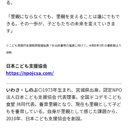
る。
「里親にならなくても、里親を支えることは誰にでもで
きる。その一歩が、子どもたちの未来を変えていきま
す」
※こども家庭庁支援局家庭福祉課「社会的養育の推進に向けて」令和8年3月 の最新版より
参照
日本こども支援協会
https://npojcsa.com/
いわさ・しのぶ
◎1973年生まれ、宮城県出身。認定NPO
法人日本こども支援協会 代表理事。全国ドコデモこども
食堂 共同代表。養育里親となり、現在も里親として子ど
もを養育している。自身が里親として感じた課題から、
2010年、日本こども支援協会を創設。