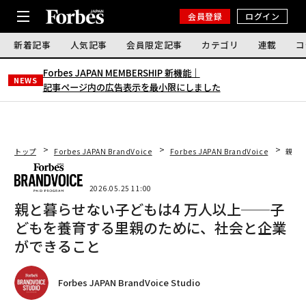
会員登録
ログイン
新着記事
人気記事
会員限定記事
カテゴリ
連載
コ
Forbes JAPAN MEMBERSHIP 新機能｜
NEWS
記事ページ内の広告表示を最小限にしました
トップ
Forbes JAPAN BrandVoice
Forbes JAPAN BrandVoice
親と
2026.05.25 11:00
親と暮らせない子どもは4 万人以上──子
どもを養育する里親のために、社会と企業
ができること
Forbes JAPAN BrandVoice Studio