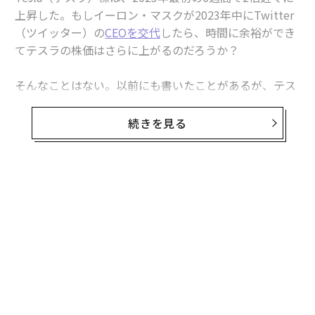
上昇した。もしイーロン・マスクが2023年中にTwitter
（ツイッター）の
CEOを交代
したら、時間に余裕ができ
てテスラの株価はさらに上がるのだろうか？
そんなことはない。以前にも書いたことがあるが、テス
ラ株が50ドル以下になる理由が4つある。
続きを見る
・マスクのツイッターにテスラの顧客はうんざりしてい
る。それは彼がツイッターを所有している限り変わらな
い
・電気自動車（EV）のユーザーはテスラのライバル会社
から購入し始めている
・テスラは販売台数を伸ばすために大幅な値引きをし
て、以前の購入者を怒らせている
・テスラ株は著しく割高である