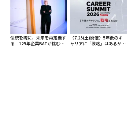
伝統を礎に、未来を再定義す
〈7.25(土)開催〉5年後のキ
翻訳＝高橋信夫
る 125年企業BATが挑むス
ャリアに「戦略」はあるか。
モークレスな未来
トップエグゼクティブのキャ
リアに触れる1日│CAREER S
2026年9月号発売中
UMMIT 2026
最新号の購入はこちらから
メンバーシップに登録する
関連記事