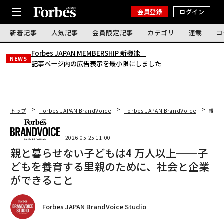
会員登録
ログイン
新着記事
人気記事
会員限定記事
カテゴリ
連載
コ
Forbes JAPAN MEMBERSHIP 新機能｜
NEWS
記事ページ内の広告表示を最小限にしました
トップ
Forbes JAPAN BrandVoice
Forbes JAPAN BrandVoice
親と
2026.05.25 11:00
親と暮らせない子どもは4 万人以上──子
どもを養育する里親のために、社会と企業
ができること
Forbes JAPAN BrandVoice Studio