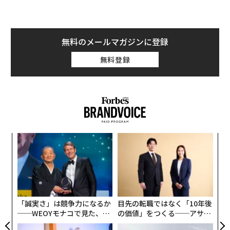
無料のメールマガジンに登録
無料登録
ンツ
ア
への
の
た、
た
〜
金
個
ェ
「誠実さ」は競争力になるか
目先の転職ではなく「10年後
──WEOYモナコで見た、く
の価値」をつくる──アサイ
ら寿司の経営哲学
ンの長期伴走型支援とは