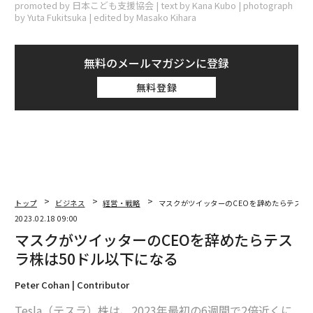
promoted by 日本こども支援協会 | text by Kana Kubo | photograph
by Yuta Fukitsuka | edited by Masako Kihara
無料のメールマガジンに登録
無料登録
トップ
ビジネス
経営・戦略
マスクがツイッターのCEOを辞めたらテスラ
2023.02.18 09:00
マスクがツイッターのCEOを辞めたらテス
ラ株は50ドル以下になる
Peter Cohan | Contributor
Tesla（テスラ）株は、2023年最初の6週間で2倍近くに