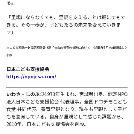
る。
「里親にならなくても、里親を支えることは誰にでもで
きる。その一歩が、子どもたちの未来を変えていきま
す」
※こども家庭庁支援局家庭福祉課「社会的養育の推進に向けて」令和8年3月 の最新版より
参照
日本こども支援協会
https://npojcsa.com/
いわさ・しのぶ
◎1973年生まれ、宮城県出身。認定NPO
法人日本こども支援協会 代表理事。全国ドコデモこども
食堂 共同代表。養育里親となり、現在も里親として子ど
もを養育している。自身が里親として感じた課題から、
2010年、日本こども支援協会を創設。