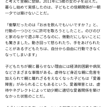
と考えて里親に登録。2011年に5歳の女の子を迎えた。
暮らし始めて実感したのは、子どもとの信頼関係が一朝
一夕では築けないことだ。
「衝撃だったのは『お水を飲んでもいいですか？』と、
行動の一つひとつに許可を取ろうとしたこと。のびのび
と家のなかで遊ぶ年ごろなのに、微動だにしないことに
も驚きました。動き回って怒られたり、手をあげられた
ことがある子どもたちは、自分から自由に行動できなく
なってしまいます」
子どもたちが親と暮らせない理由には経済的困窮や病気
などさまざまな事情がある。虐待など身近な親に危害を
加えられて親と離れざるをえなくなった子どもは「愛着
障害」がみられることもあるという。愛着障害とは、虐
待やネグレクトによって幼少期に適切な愛着関係を築け
なかった状態のことだ。