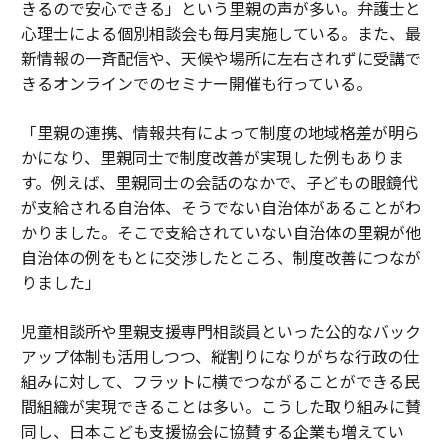
きるので安心できる」という里親の声が多い。弁護士と
心理士による個別相談会も毎月実施している。また、最
新情報の一斉配信や、天候や場所に左右されずに受講で
きるオンラインでのセミナー開催も行っている。
「里親の連携、情報共有によって制度の地域格差が明ら
かになり、里親同士で制度改善が実現した例もありま
す。例えば、里親同士の会話のなかで、子どもの眼鏡代
が支給される自治体、そうでない自治体があることがわ
かりました。そこで支給されていない自治体の里親が他
自治体の例をもとに交渉したところ、制度改善につなが
りました」
児童相談所や里親支援専門相談員といった公的なバック
アップ体制も活用しつつ、縦割りになりがちな行政の仕
組みに対して、フラットに横でつながることができる民
間組織が実現できることは多い。こうした取り組みに賛
同し、日本こども支援協会に協賛する企業も増えてい