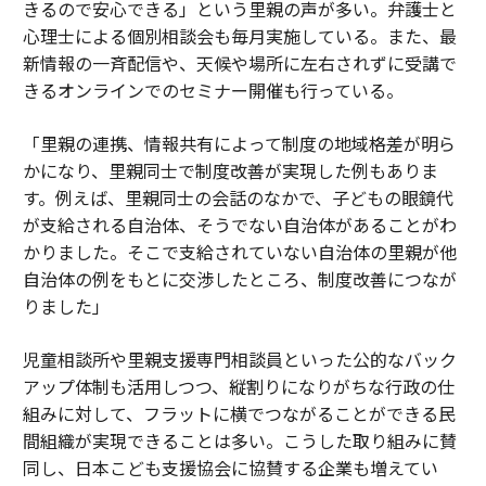
きるので安心できる」という里親の声が多い。弁護士と
心理士による個別相談会も毎月実施している。また、最
新情報の一斉配信や、天候や場所に左右されずに受講で
きるオンラインでのセミナー開催も行っている。
「里親の連携、情報共有によって制度の地域格差が明ら
かになり、里親同士で制度改善が実現した例もありま
す。例えば、里親同士の会話のなかで、子どもの眼鏡代
が支給される自治体、そうでない自治体があることがわ
かりました。そこで支給されていない自治体の里親が他
自治体の例をもとに交渉したところ、制度改善につなが
りました」
児童相談所や里親支援専門相談員といった公的なバック
アップ体制も活用しつつ、縦割りになりがちな行政の仕
組みに対して、フラットに横でつながることができる民
間組織が実現できることは多い。こうした取り組みに賛
同し、日本こども支援協会に協賛する企業も増えてい