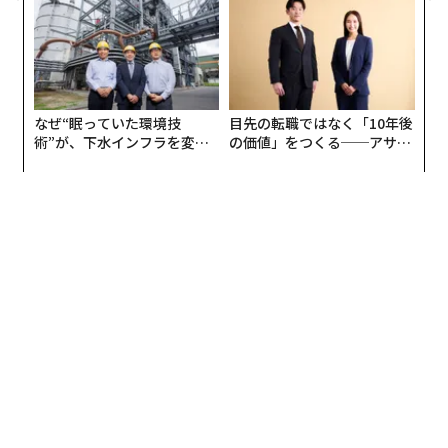
ん、プロを引き抜きたいと思う時期もあるかもしれませ
な組織のつくり方
リアに触れる1日│CAREER S
UMMIT 2026
んが、やっぱり自分でコツコツ作り上げるしかないんだ
と思います。試行錯誤して作った結果、今日があるわけ
ですから。
なぜ“眠っていた環境技
目先の転職ではなく「10年後
谷本
：毎月700種類もの新商品を開発するのは大変です
術”が、下水インフラを変え
の価値」をつくる──アサイ
よね。
たのか──産総研×月島JFE
ンの長期伴走型支援とは
アクアソリューションの10年
矢野
：でも、そうしないと潰れますからね。大手量販店
が真似しにくいようにするためには、ダイソーにしかな
い商品を開発しないと生き残れません。そうせざるを得
なかっただけの話です。
谷本
：いつ足を運んでも、新しいもの、買いたいものが
ある状況を作り出すには、毎月新商品を開発していかな
ければならなかったんですね。
矢野
：100円のものは欲しいと思ったら、全部すぐかご