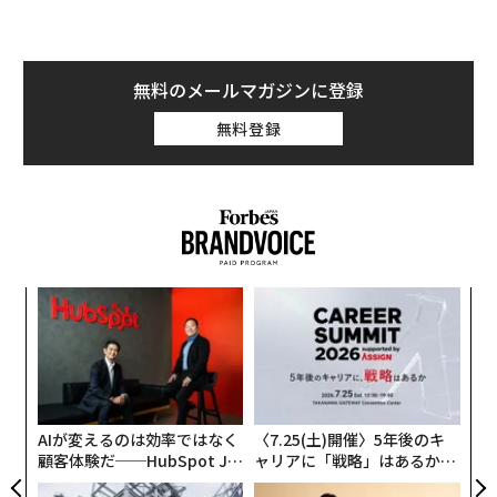
いしか出ていませんが、毎月約700種類の新商品が出る
ので、実際は10万点近くあります。
谷本
：10万点ものアイテムを扱う上で、どうやってオペ
無料のメールマガジンに登録
レーションを回しているのかすごく気になります。Amaz
無料登録
onからもオペレーションについて話してほしいと依頼が
あったと伺いました。この物流システムを立ち上げられ
たエピソードからお話しいただけますか。
矢野
：僕は機械が苦手で、特にパソコン音痴なんです
が、50年間毎日「ああでもない、こうでもない」と作り
果を
「
上げてきました。
EN
3
明
C
エ
以前、物流会社出身者を2人スカウトして、それぞれ倉
る
設オ
庫長とコンテナ手配を任せたことがありましたが、毎日
が
24時近くまで仕事が終わらなかったんですよ。でも彼ら
が
AIが変えるのは効率ではなく
〈7.25(土)開催〉5年後のキ
が辞めた後、倉庫は18時半で終わるようになって、コン
顧客体験だ──HubSpot Ja
ャリアに「戦略」はあるか。
テナの部署は月に300万円利益が上がりました。みなさ
panが語る「Grow Better」
トップエグゼクティブのキャ