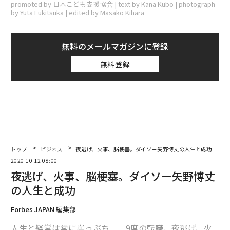
promoted by 日本こども支援協会 | text by Kana Kubo | photograph
by Yuta Fukitsuka | edited by Masako Kihara
無料のメールマガジンに登録
無料登録
トップ
ビジネス
夜逃げ、火事、脳梗塞。ダイソー矢野博丈の人生と成功
2020.10.12 08:00
夜逃げ、火事、脳梗塞。ダイソー矢野博丈
の人生と成功
Forbes JAPAN 編集部
人生と経営は常に崖っぷち──9度の転職、夜逃げ、火