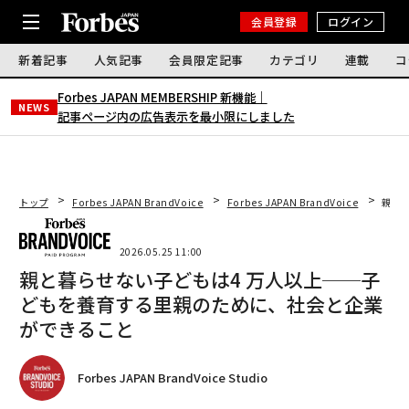
会員登録
ログイン
新着記事
人気記事
会員限定記事
カテゴリ
連載
コ
Forbes JAPAN MEMBERSHIP 新機能｜
NEWS
記事ページ内の広告表示を最小限にしました
トップ
Forbes JAPAN BrandVoice
Forbes JAPAN BrandVoice
親と
2026.05.25 11:00
親と暮らせない子どもは4 万人以上──子
どもを養育する里親のために、社会と企業
ができること
Forbes JAPAN BrandVoice Studio