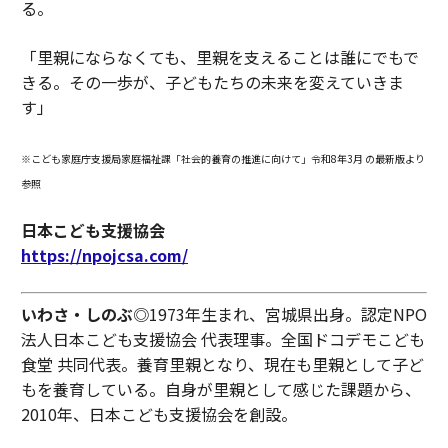
る。
「里親にならなくても、里親を支えることは誰にでもで
きる。その一歩が、子どもたちの未来を変えていきま
す」
※こども家庭庁支援局家庭福祉課「社会的養育の推進に向けて」令和8年3月 の最新版より
参照
日本こども支援協会
https://npojcsa.com/
いわさ・しのぶ
◎1973年生まれ、宮城県出身。認定NPO
法人日本こども支援協会 代表理事。全国ドコデモこども
食堂 共同代表。養育里親となり、現在も里親として子ど
もを養育している。自身が里親として感じた課題から、
2010年、日本こども支援協会を創設。