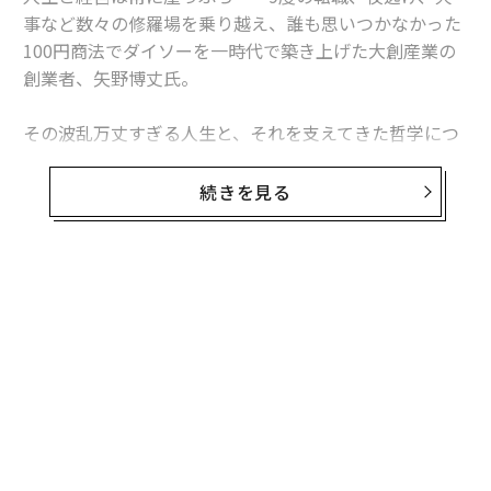
事など数々の修羅場を乗り越え、誰も思いつかなかった
100円商法でダイソーを一時代で築き上げた大創産業の
創業者、矢野博丈氏。
その波乱万丈すぎる人生と、それを支えてきた哲学につ
いてForbes JAPAN Web編集長の谷本有香が聞いた。
続きを見る
Amazonも講演を依頼する、ダイソーの物流シ
ステム
谷本有香（以下、谷本）
：ダイソーは利益1円でも売る
商法で、今や売上4757億円、世界28の国と地域に5500
店舗以上展開されています。なぜここまで大きくするこ
とができたのか、経営哲学やこれまでの軌跡など、じっ
くりと伺いたいと思います。さっそくですが、現在ダイ
ソーで扱っているアイテムは7万点もあると伺いました。
矢野博丈氏（以下、矢野）
：いえ、店舗には1万点くら