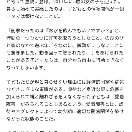
と考えて里親に登録。2011年に5歳の女の子を迎えた。
暮らし始めて実感したのは、子どもとの信頼関係が一朝
一夕では築けないことだ。
「衝撃だったのは『お水を飲んでもいいですか？』と、
行動の一つひとつに許可を取ろうとしたこと。のびのび
と家のなかで遊ぶ年ごろなのに、微動だにしないことに
も驚きました。動き回って怒られたり、手をあげられた
ことがある子どもたちは、自分から自由に行動できなく
なってしまいます」
子どもたちが親と暮らせない理由には経済的困窮や病気
などさまざまな事情がある。虐待など身近な親に危害を
加えられて親と離れざるをえなくなった子どもは「愛着
障害」がみられることもあるという。愛着障害とは、虐
待やネグレクトによって幼少期に適切な愛着関係を築け
なかった状態のことだ。