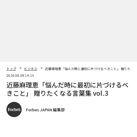
トップ
ビジネス
近藤麻理恵「悩んだ時に最初に片づけるべきこと」 贈りたくなる言
2026.08.09 14:15
近藤麻理恵「悩んだ時に最初に片づけるべ
きこと」 贈りたくなる言葉集 vol.3
しかし、どんなに不快でも、広告のおかげで私たちはお
金を払わずにサイトやアプリを楽しめるわけだから、広
Forbes JAPAN 編集部
告をなくせと言うのは横暴だ。何か改善策はないもの
か。どんな広告なら許容できるかをユーザーに尋ねる
著者フォロー
記事を保存
と、1位は「短時間で閉じられる」、2位は「表示回数が