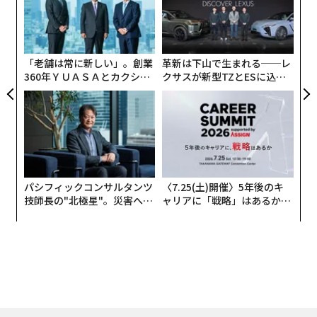
ムの
モ
“
オ
ジ
「老舗は常に新しい」。創業
革新は下山で生まれる──レ
360年ＹＵＡＳＡとカクシン
クサスが新型TZとESに込め
CEO田尻望が語る、AIを超え
た「DISCOVER」の哲学
る人の価値
「閉じる」ボタンをわざとわかりづらい形で表示するよ
うな、悪意すら感じる「ダークパターン」は言わずもが
な、ユーザーを楽しませようという意図があまり感じら
れないのは事実だ。
パシフィックコンサルタンツ
〈7.25(土)開催〉5年後のキ
技師長の"北極星"。災害への
ャリアに「戦略」はあるか。
そんな不快な広告に接したとき、その不満が広告主かサ
無力感を乗り越え見つけた、
トップエグゼクティブのキャ
イトか、どちらに向くかを尋ねると、約40パーセントが
防災一筋20年の答え
リアに触れる1日│CAREER S
広告主、約30パーセントがサイトまたはアプリとなっ
UMMIT 2026
た。ユーザーに不快感を与えていることを承知で広告を
掲載しているとしたら、広告主やその商品の印象が傷つ
く。そんな広告を、かまわずどんどん掲載するサイトや
アプリもまた同様だ。