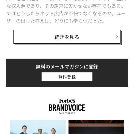
な収入源であり、その運営に欠かせない存在でもある。
ではどうしたらネット広告が不快でなくなるのか。ユー
ザーの出した答えは、どうにも辛らつだった。
システムリサーチが運営する「創作品モールあるる」
続きを見る
は、全国の20〜60代300人を対象に、ネット広告に関す
る調査を行った。それによると、ネット広告を不快に感
じる理由のナンバーワンは、「操作や閲覧を邪魔され
る」ものだった。続いて「スキップできない」、「関係
無料のメールマガジンに登録
のない広告が表示される」、「表示時間が長い」などと
無料登録
なった。
ィン
伝
ズが
る