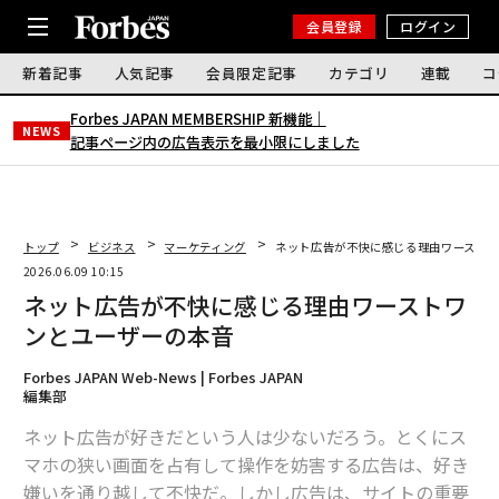
会員登録
ログイン
新着記事
人気記事
会員限定記事
カテゴリ
連載
コ
Forbes JAPAN MEMBERSHIP 新機能｜
NEWS
記事ページ内の広告表示を最小限にしました
トップ
ビジネス
マーケティング
ネット広告が不快に感じる理由ワースト
2026.06.09 10:15
ネット広告が不快に感じる理由ワーストワ
ンとユーザーの本音
Forbes JAPAN Web-News | Forbes JAPAN
編集部
ネット広告が好きだという人は少ないだろう。とくにス
マホの狭い画面を占有して操作を妨害する広告は、好き
嫌いを通り越して不快だ。しかし広告は、サイトの重要