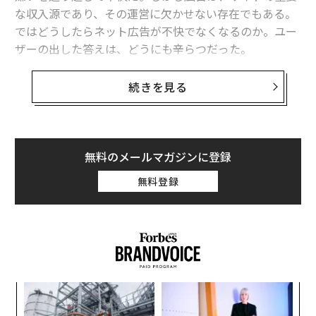
な収入源であり、その運営に欠かせない存在でもある。
ではどうしたらネット広告が不快でなくなるのか。ユー
ザーの出した答えは、どうにも辛らつだった。
システムリサーチが運営する「創作品モールあるる」
続きを見る
は、全国の20〜60代300人を対象に、ネット広告に関す
る調査を行った。それによると、ネット広告を不快に感
じる理由のナンバーワンは、「操作や閲覧を邪魔され
る」ものだった。続いて「スキップできない」、「関係
無料のメールマガジンに登録
のない広告が表示される」、「表示時間が長い」などと
無料登録
なった。
A
顧客