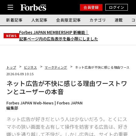
会員登録
ログイン
新着記事
人気記事
会員限定記事
カテゴリ
連載
コ
Forbes JAPAN MEMBERSHIP 新機能｜
NEWS
記事ページ内の広告表示を最小限にしました
トップ
ビジネス
マーケティング
ネット広告が不快に感じる理由ワースト
2026.06.09 10:15
ネット広告が不快に感じる理由ワーストワ
ンとユーザーの本音
Forbes JAPAN Web-News | Forbes JAPAN
編集部
ネット広告が好きだという人は少ないだろう。とくにス
マホの狭い画面を占有して操作を妨害する広告は、好き
嫌いを通り越して不快だ。しかし広告は、サイトの重要