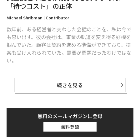
少ない」となった。とにかく、なるべく見たくないとい
「待つコスト」の正体
うことだ。しかも3位は「許容できない」とじつに手厳
Michael Shribman | Contributor
しい。
数年前、ある経営者と交わした会話のことを、私は今で
も思い出す。彼の会社は、事業の軌道を変え得る好機を
掴んでいた。顧客は契約を進める準備ができており、提
案も受け入れられていた。需要が問題だったわけではな
い。
立ちはだかったのはタイミングだった。契約を履行する
には、追加の運転資金が必要だった。同社は従来型のル
続きを見る
ートで資金調達を進めたが、承認プロセスは想定より長
引いた。資金が利用可能になった頃には、顧客はすでに
他へ移っていた。
無料のメールマガジンに登録
その会社は、専門性や需要、野心を欠いていたために機
だが、4位以降では、今探している商品に近い内容、デ
無料登録
会を失ったのではない。十分な速さで動けなかったため
ザインや表現が不快でない、無料サービスの維持に必要
に失ったのである。