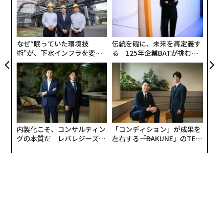
pa
革
な
ク
た「
なぜ“眠っていた環境技
伝統を礎に、未来を再定義す
術”が、下水インフラを変え
る 125年企業BATが挑むス
たのか──産総研×月島JFE
モークレスな未来
アクアソリューションの10年
「閉じる」ボタンをわざとわかりづらい形で表示するよ
うな、悪意すら感じる「ダークパターン」は言わずもが
な、ユーザーを楽しませようという意図があまり感じら
れないのは事実だ。
内製化こそ、コンサルティン
「コンディション」が成果を
グの本質だ レバレジーズが
左右する――「BAKUNE」のTEN
そんな不快な広告に接したとき、その不満が広告主かサ
実践する、次世代ファームの
TIALが支える「挑戦者の明
イトか、どちらに向くかを尋ねると、約40パーセントが
全貌
日」
広告主、約30パーセントがサイトまたはアプリとなっ
た。ユーザーに不快感を与えていることを承知で広告を
掲載しているとしたら、広告主やその商品の印象が傷つ
く。そんな広告を、かまわずどんどん掲載するサイトや
アプリもまた同様だ。