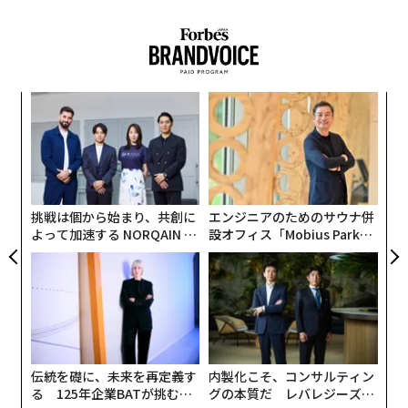
だと理解できるなど、前向きな意見も聞かれた。
この経験は、私がキャリアを通じて繰り返し目にしてき
この調査からわかるのは、操作や閲覧を邪魔しない、す
たことをあらためて裏づけた。多くのリーダーは資本コ
ぐに消せる、見ているものと関連した内容の広告なら、
ストの評価に多くの時間を費やす一方で、資本を待つこ
まあ許容されるようだ。広告主、掲載サイト、アプリの
「
とのコストにははるかに注意を払っていない。
工夫で、嫌われ者の広告を楽しめるものにしてほしい。
左右
T
今日の経済において、資金へのアクセスはもはや単なる
A
日
プレスリリース
顧客
財務上の検討事項ではない。ますます競争優位そのもの
pa
になりつつある。
文 ＝ 金井哲夫
な
挑戦は個から始まり、共創に
エンジニアのためのサウナ併
よって加速する NORQAIN JA
設オフィス「Mobius Park」
ビジネスはかつてない速さで動いている
PAN 特別座談会
がオープン──タマディック
2026年9月号発売中
が健康経営を徹底する理由
過去10年で、ビジネスのペースは劇的に変化した。企業
は新製品をより速く投入できる。マーケティングキャン
ペーンは数週間ではなく数時間で展開できる。複数の時
最新号の購入はこちらから
間帯をまたいでリモートチームを構築することもでき
る。テクノロジー導入のサイクルは加速し続けている。
伝統を礎に、未来を再定義す
内製化こそ、コンサルティン
メンバーシップに登録する
る 125年企業BATが挑むス
グの本質だ レバレジーズが