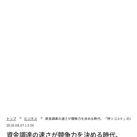
しかし、どんなに不快でも、広告のおかげで私たちはお
金を払わずにサイトやアプリを楽しめるわけだから、広
告をなくせと言うのは横暴だ。何か改善策はないもの
トップ
ビジネス
資金調達の速さが競争力を決める時代、「待つコスト」の正体
か。どんな広告なら許容できるかをユーザーに尋ねる
2026.08.07 13:54
と、1位は「短時間で閉じられる」、2位は「表示回数が
資金調達の速さが競争力を決める時代、