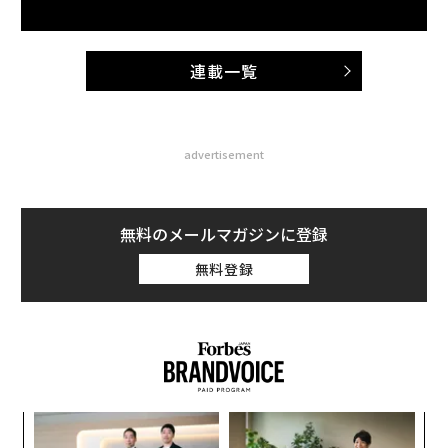
連載一覧
advertisement
無料のメールマガジンに登録
無料登録
ンツ
〜
への
金