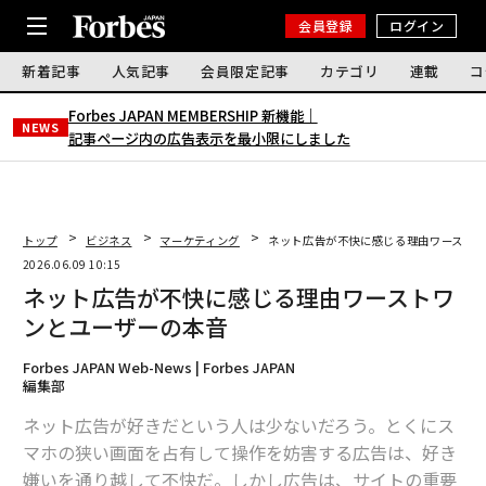
会員登録
ログイン
新着記事
人気記事
会員限定記事
カテゴリ
連載
コ
Forbes JAPAN MEMBERSHIP 新機能｜
NEWS
記事ページ内の広告表示を最小限にしました
トップ
ビジネス
マーケティング
ネット広告が不快に感じる理由ワースト
2026.06.09 10:15
ネット広告が不快に感じる理由ワーストワ
ンとユーザーの本音
Forbes JAPAN Web-News | Forbes JAPAN
編集部
ネット広告が好きだという人は少ないだろう。とくにス
マホの狭い画面を占有して操作を妨害する広告は、好き
嫌いを通り越して不快だ。しかし広告は、サイトの重要