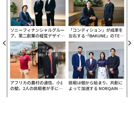
た、
個
ェ
ソニーフィナンシャルグルー
「コンディション」が成果を
プ、第二創業の経営デザイン
左右する――「BAKUNE」のTEN
──カギは意志を引き出し、
TIALが支える「挑戦者の明
〜
束ね、共創すること
日」
織
う
T
アフリカの農村の通信、小1
挑戦は個から始まり、共創に
の壁。2人の挑戦者が手にし
よって加速する NORQAIN JA
た「次なる武器」
PAN 特別座談会