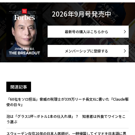
2026年9月号発売中
最新号の購入はこちらから
メンバーシップに登録する
関連記事
「60社をソロ担当」脅威の税理士が339万リーチ長文Xに書いた『Claude駆
使の日々』
泡は「グラス1杯≒ボトル1本の仕入れ値」？ 知恵者は外食でワインをこ
う選ぶ
スウェーデン在住20年の日本人医師が、一時帰国してイマドキ日本語に思