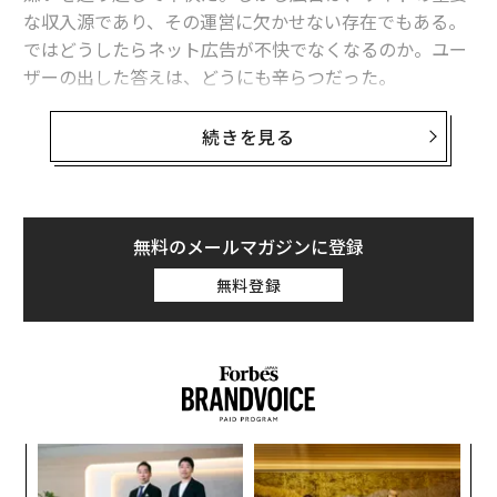
な収入源であり、その運営に欠かせない存在でもある。
ではどうしたらネット広告が不快でなくなるのか。ユー
ザーの出した答えは、どうにも辛らつだった。
システムリサーチが運営する「創作品モールあるる」
続きを見る
は、全国の20〜60代300人を対象に、ネット広告に関す
る調査を行った。それによると、ネット広告を不快に感
じる理由のナンバーワンは、「操作や閲覧を邪魔され
る」ものだった。続いて「スキップできない」、「関係
無料のメールマガジンに登録
のない広告が表示される」、「表示時間が長い」などと
無料登録
なった。
目
の