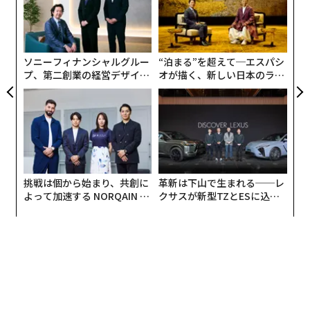
ン
「
─
ら
果を
ソニーフィナンシャルグルー
“泊まる”を超えて─エスパシ
EN
プ、第二創業の経営デザイン
オが描く、新しい日本のラグ
明
──カギは意志を引き出し、
ジュアリー（中編）
創業
束ね、共創すること
シン
「閉じる」ボタンをわざとわかりづらい形で表示するよ
超え
うな、悪意すら感じる「ダークパターン」は言わずもが
な、ユーザーを楽しませようという意図があまり感じら
れないのは事実だ。
挑戦は個から始まり、共創に
革新は下山で生まれる──レ
よって加速する NORQAIN JA
クサスが新型TZとESに込め
そんな不快な広告に接したとき、その不満が広告主かサ
PAN 特別座談会
た「DISCOVER」の哲学
イトか、どちらに向くかを尋ねると、約40パーセントが
広告主、約30パーセントがサイトまたはアプリとなっ
た。ユーザーに不快感を与えていることを承知で広告を
掲載しているとしたら、広告主やその商品の印象が傷つ
く。そんな広告を、かまわずどんどん掲載するサイトや
アプリもまた同様だ。