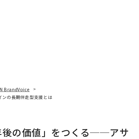
N BrandVoice
インの長期伴走型支援とは
年後の価値」をつくる──アサ