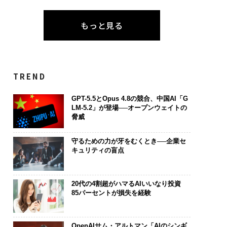
もっと見る
TREND
GPT-5.5とOpus 4.8の競合、中国AI「G
LM-5.2」が登場──オープンウェイトの
脅威
守るための力が牙をむくとき──企業セ
キュリティの盲点
20代の4割超がハマるAIいいなり投資
85パーセントが損失を経験
OpenAIサム・アルトマン「AIのシンギ