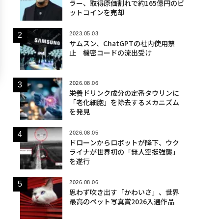
ラー、取得原価割れで約165億円のビ
ットコインを売却
2023.05.03
サムスン、ChatGPTの社内使用禁
止 機密コードの流出受け
2026.08.06
栄養ドリンク成分の定番タウリンに
「老化細胞」を除去するメカニズム
を発見
2026.08.05
ドローンからロボットが降下、ウク
ライナが世界初の「無人空挺強襲」
を遂行
2026.08.06
思わず吹き出す「かわいさ」、世界
最高のペット写真賞2026入選作品