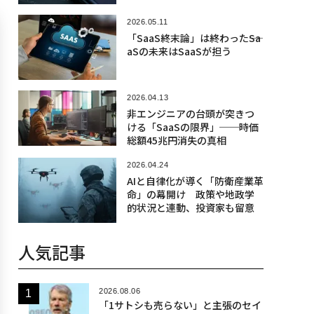
2026.05.11
「SaaS終末論」は終わった――Sa
aSの未来はSaaSが担う
2026.04.13
非エンジニアの台頭が突きつ
ける「SaaSの限界」──時価
総額45兆円消失の真相
2026.04.24
AIと自律化が導く「防衛産業革
命」の幕開け 政策や地政学
的状況と連動、投資家も留意
人気記事
2026.08.06
「1サトシも売らない」と主張のセイ