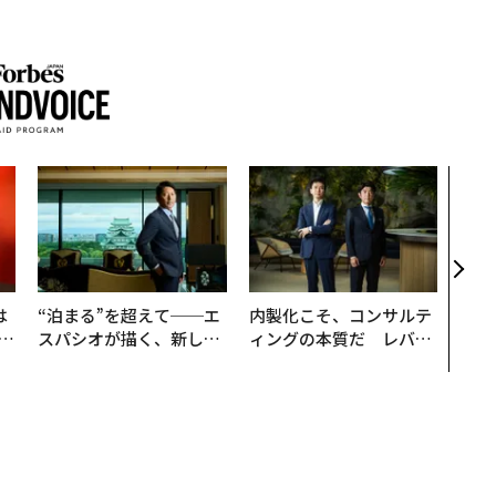
なぜ
術”
変え
月島
ショ
は
“泊まる”を超えて──エ
内製化こそ、コンサルテ
b
スパシオが描く、新しい
ィングの本質だ レバレ
r
日本のラグジュアリー
ジーズが実践する、次世
つ
（前編）
代ファームの全貌