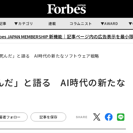
記事
カテゴリ
連載
コラムニスト
AWARD
rbes JAPAN MEMBERSHIP 新機能｜
記事ページ内の広告表示を最小
は死んだ」と語る AI時代の新たなソフトウェア戦略
んだ」と語る AI時代の新たな
著者フォロー
記事を保存