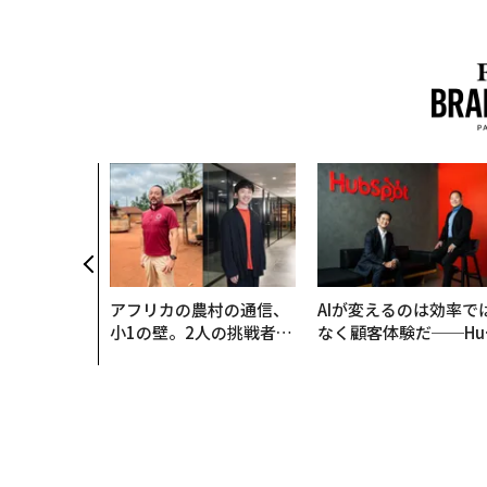
アフリカの農村の通信、
AIが変えるのは効率で
小1の壁。2人の挑戦者が
なく顧客体験だ──Hu
手にした「次なる武器」
Spot Japanが語る「G
ow Better」な組織の
くり方