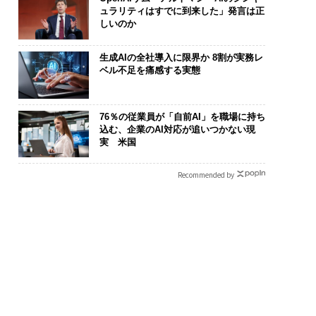
ュラリティはすでに到来した」発言は正
しいのか
生成AIの全社導入に限界か 8割が実務レ
ベル不足を痛感する実態
76％の従業員が「自前AI」を職場に持ち
“眠っていた環境技
“泊まる”を超えて─エス
挑戦は個から
込む、企業のAI対応が追いつかない現
が、下水インフラを
パシオが描く、新しい日
創によって加速
実 米国
たのか──産総研×
本のラグジュアリー（中
QAIN JAPAN
JFEアクアソリュー
編）
Recommended by
ンの10年