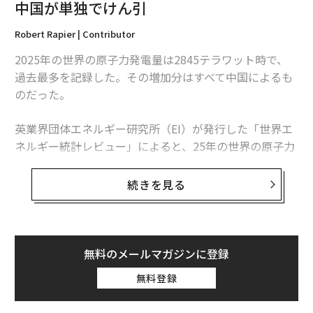
中国が単独でけん引
メンバーシップに登録する
Robert Rapier | Contributor
2025年の世界の原子力発電量は2845テラワット時で、
過去最多を記録した。その増加分はすべて中国によるも
のだった。
関連記事
英業界団体エネルギー研究所（EI）が発行した「世界エ
ネルギー統計レビュー」によると、25年の世界の原子力
プーチン大統領が作り上げた「戦争物語」、信じた先に待ち受けるもの
発電量は前年比1.3％、30テラワット時増加した。中国
ウクライナ情勢巡る米大統領の「間違った」見解、かつての盟友まで敵に
の増加分は34テラワット時を超えたため、同国を除け
続きを見る
ば、世界の原子力発電量は減少したことになる。
「プーチンの毒」は誰に盛られるのか？ 毒殺国家ロシアの暗殺法
この数字は「世界的な原子力ルネッサンス」という大ま
SNS上で「舌戦」を繰り広げるトランプ米大統領、実際の戦争の引き金にも
かな主張より、業界の実情をより的確に捉えている。原
無料のメールマガジンに登録
子力発電量は増加しているものの、拡大は特定の国に集
ロシア政府がポップカルチャーを利用、戦況から大衆の注意をそらすため
無料登録
中している。米国は引き続き世界最多の原子力発電所を
か
稼働させているが、中国は急速にその差を縮めている。