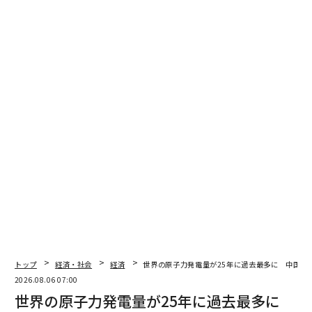
翻訳・編集＝安藤清香
2026年9月号発売中
トップ
経済・社会
経済
世界の原子力発電量が25年に過去最多に 中国が
2026.08.06 07:00
世界の原子力発電量が25年に過去最多に
最新号の購入はこちらから