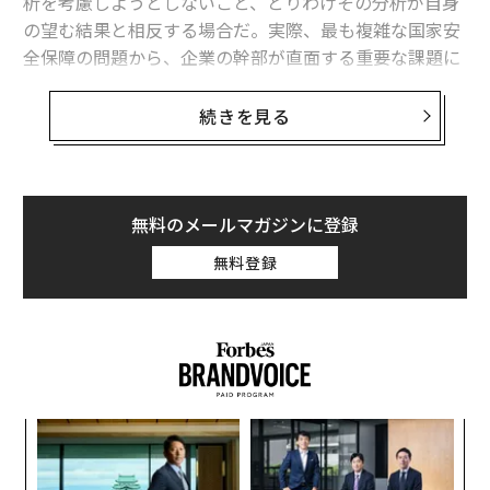
析を考慮しようとしないこと、とりわけその分析が自身
の望む結果と相反する場合だ。実際、最も複雑な国家安
全保障の問題から、企業の幹部が直面する重要な課題に
至るまで、相反する結論を検討しようとしない指導者
は、歴史的に悲惨な結果を招いてきた。
続きを見る
本稿では、深く検討する価値があると思われる最近の事
例を取り上げよう。
無料のメールマガジンに登録
ウクライナ侵攻に踏み切ったプーチン大統領
無料登録
まず、2022年2月下旬にロシアのウラジーミル・プーチ
ン大統領がウクライナ侵攻に踏み切った経緯を考えてみ
よう。ロシア軍の攻撃前夜に行われた安全保障会議で、
ウクライナ東部のルハンシク州とドネツィク州の独立承
認を急がず、紛争終結を目指すミンスク合意を西側が完
全に履行するための猶予を与えるべきだと提案したロシ
果を
革
ア対外情報庁（SVR）のセルゲイ・ナルイシキン長官
EN
ク
明
た「
を、プーチン大統領が公然と非難したことはよく知られ
挑