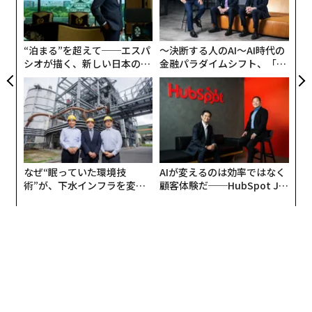
ている。ナルイシキン長官が用意した文書をたどたどし
よっ
PA
く読み上げると、プーチン大統領は同長官を激しく叱責
（しっせき）し、自身の政策方針に同意するまで、同長
“泊まる”を超えて──エスパ
〜決断する人のAI〜AI時代の
官が着席することを許さなかった。その直後、ロシア軍
シオが描く、新しい日本のラ
金融パラダイムシフト、「超
グジュアリー（前編）
個別化」の核心 【MUFG×ウ
はウクライナ東部へ侵攻した。
ェルスナビ×PwC】
なぜ“眠っていた環境技
AIが変えるのは効率ではなく
術”が、下水インフラを変え
顧客体験だ──HubSpot Ja
たのか──産総研×月島JFE
panが語る「Grow Better」
アクアソリューションの10年
な組織のつくり方