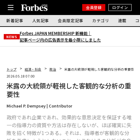
会員登録
ログイン
新着記事
人気記事
会員限定記事
カテゴリ
連載
コ
Forbes JAPAN MEMBERSHIP 新機能｜
NEWS
記事ページ内の広告表示を最小限にしました
トップ
経済・社会
政治
米露の大統領が軽視した客観的な分析の重要性
2026.05.18 07:00
米露の大統領が軽視した客観的な分析の重
要性
Michael P. Dempsey | Contributor
政府であれ企業であれ、効果的な意思決定を保証する唯
一の指導力の資質や方法は存在しないが、ほぼ確実に失
敗を招く特徴が1つある。それは、指導者が客観的な分