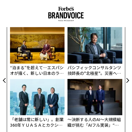
ドローン
イスラエル
ドナルド・トランプ
日本は徐々に回復しているが、欧州諸国の多くは10年前
Updates：ウクライナ情勢
ロシア
アメリカ
の水準を下回っている。
ウラジーミル・プーチン
イラン
モスクワ
タグ：
中国が単独でけん引
ベンヤミン・ネタニヤフ
ホルムズ海峡
ミサイル
るか
エ
ベネズエラ・ボリバル共和国
ニコラス・マドゥロ
この新たな記録を正しく理解するには、背景を把握して
、く
設オ
CFO／最高財務責任者
が
おく必要がある。世界の原子力発電量は06年に2803テラ
伝
が
ワット時に達したが、それから19年が経過したにもかか
る
モ
わらず、25年の原子力発電量はわずか1.5％程度増加し
たに過ぎない。原子力発電はようやく過去の最高記録を
“泊まる”を超えて─エスパシ
パシフィックコンサルタンツ
上回ったが、この期間は世界にとって急速な拡大期では
オが描く、新しい日本のラグ
技師長の"北極星"。災害への
ジュアリー（中編）
無力感を乗り越え見つけた、
なかった。
防災一筋20年の答え
原子力発電量は15年の2576テラワット時から、10年後
の25年には10.5％増加して2845テラワット時となった。
つまり年率では約1％の増加に相当する。この増加分の
すべてを中国が占めており、同国の原子力発電量は15年
「老舗は常に新しい」。創業
〜決断する人のAI〜大規模組
連載
の171テラワット時から25年には485テラワット時へと
360年ＹＵＡＳＡとカクシン
織が挑む「AIフル実装」“使
CEO田尻望が語る、AIを超え
う”企業から“動く”企業へ【N
Updates：ウクライナ情勢
増加した。