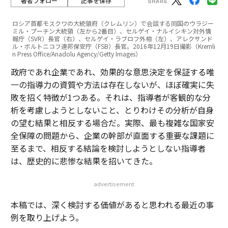
著者フォロー
記事を保存
ロシア首都モスクワの大統領府（クレムリン）で会談する同国のウラジー
ミル・プーチン大統領（左から2番目）、セルゲイ・ナルイシキン対外情
報庁（SVR）長官（右）、セルゲイ・ラブロフ外相（左）、アレクサンド
ル・ボルトニコフ連邦保安庁（FSB）長官。2016年12月19日撮影（Kremli
n Press Office/Anadolu Agency/Getty Images）
政府であれ企業であれ、効果的な意思決定を保証する唯
一の指導力の資質や方法は存在しないが、ほぼ確実に失
敗を招く特徴が1つある。それは、指導者が客観的な分
析を考慮しようとしないこと、とりわけその分析が自身
の望む結果と相反する場合だ。実際、最も複雑な国家安
全保障の問題から、企業の幹部が直面する重要な課題に
至るまで、相反する結論を検討しようとしない指導者
は、歴史的に悲惨な結果を招いてきた。
advertisement
本稿では、深く検討する価値があると思われる最近の事
例を取り上げよう。