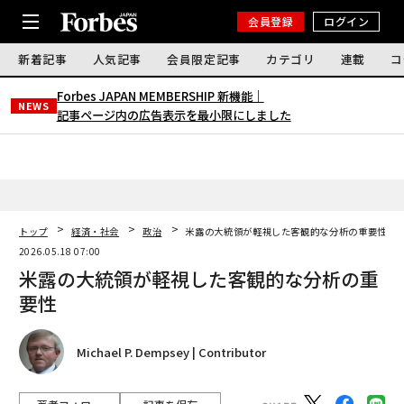
会員登録
ログイン
新着記事
人気記事
会員限定記事
カテゴリ
連載
コ
Forbes JAPAN MEMBERSHIP 新機能｜
NEWS
記事ページ内の広告表示を最小限にしました
トップ
経済・社会
政治
米露の大統領が軽視した客観的な分析の重要性
2026.05.18 07:00
米露の大統領が軽視した客観的な分析の重
要性
Michael P. Dempsey | Contributor