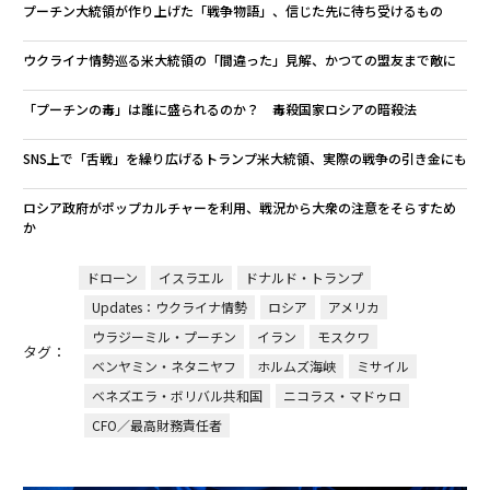
プーチン大統領が作り上げた「戦争物語」、信じた先に待ち受けるもの
ウクライナ情勢巡る米大統領の「間違った」見解、かつての盟友まで敵に
「プーチンの毒」は誰に盛られるのか？ 毒殺国家ロシアの暗殺法
SNS上で「舌戦」を繰り広げるトランプ米大統領、実際の戦争の引き金にも
ロシア政府がポップカルチャーを利用、戦況から大衆の注意をそらすため
か
ドローン
イスラエル
ドナルド・トランプ
Updates：ウクライナ情勢
ロシア
アメリカ
ウラジーミル・プーチン
イラン
モスクワ
タグ：
ベンヤミン・ネタニヤフ
ホルムズ海峡
ミサイル
ベネズエラ・ボリバル共和国
ニコラス・マドゥロ
CFO／最高財務責任者