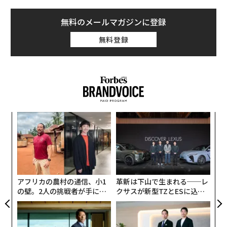
無料のメールマガジンに登録
無料登録
パシ
〜
ラグ
織
う
内
T
グ
実
全
アフリカの農村の通信、小1
革新は下山で生まれる──レ
の壁。2人の挑戦者が手にし
クサスが新型TZとESに込め
た「次なる武器」
た「DISCOVER」の哲学