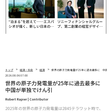
“泊まる”を超えて──エスパ
ソニーフィナンシャルグルー
シオが描く、新しい日本のラ
プ、第二創業の経営デザイン
グジュアリー（前編）
──カギは意志を引き出し、
束ね、共創すること
トップ
経済・社会
経済
世界の原子力発電量が25年に過去最多に 中国が
2026.08.06 07:00
世界の原子力発電量が25年に過去最多に
中国が単独でけん引
Robert Rapier | Contributor
2025年の世界の原子力発電量は2845テラワット時で、