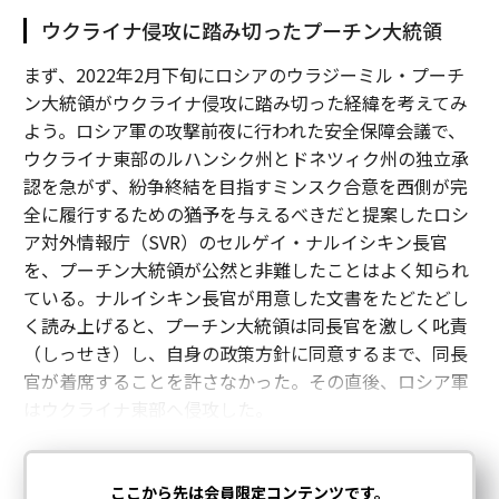
ウクライナ侵攻に踏み切ったプーチン大統領
まず、2022年2月下旬にロシアのウラジーミル・プーチ
ン大統領がウクライナ侵攻に踏み切った経緯を考えてみ
よう。ロシア軍の攻撃前夜に行われた安全保障会議で、
ウクライナ東部のルハンシク州とドネツィク州の独立承
認を急がず、紛争終結を目指すミンスク合意を西側が完
全に履行するための猶予を与えるべきだと提案したロシ
ア対外情報庁（SVR）のセルゲイ・ナルイシキン長官
を、プーチン大統領が公然と非難したことはよく知られ
ている。ナルイシキン長官が用意した文書をたどたどし
く読み上げると、プーチン大統領は同長官を激しく叱責
（しっせき）し、自身の政策方針に同意するまで、同長
官が着席することを許さなかった。その直後、ロシア軍
はウクライナ東部へ侵攻した。