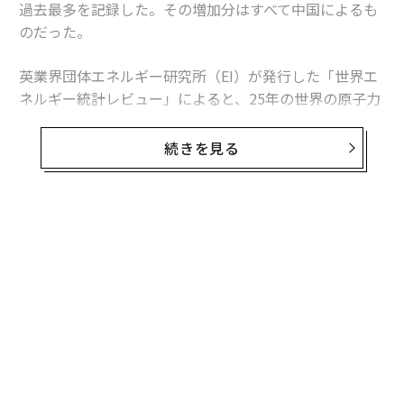
過去最多を記録した。その増加分はすべて中国によるも
のだった。
英業界団体エネルギー研究所（EI）が発行した「世界エ
ネルギー統計レビュー」によると、25年の世界の原子力
発電量は前年比1.3％、30テラワット時増加した。中国
の増加分は34テラワット時を超えたため、同国を除け
続きを見る
ば、世界の原子力発電量は減少したことになる。
この数字は「世界的な原子力ルネッサンス」という大ま
かな主張より、業界の実情をより的確に捉えている。原
子力発電量は増加しているものの、拡大は特定の国に集
中している。米国は引き続き世界最多の原子力発電所を
稼働させているが、中国は急速にその差を縮めている。
日本は徐々に回復しているが、欧州諸国の多くは10年前
の水準を下回っている。
中国が単独でけん引