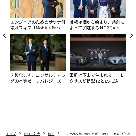
C】
ェ
ている。ナルイシキン長官が用意した文書をたどたどし
にし
技
無
く読み上げると、プーチン大統領は同長官を激しく叱責
防
（しっせき）し、自身の政策方針に同意するまで、同長
エンジニアのためのサウナ併
挑戦は個から始まり、共創に
官が着席することを許さなかった。その直後、ロシア軍
設オフィス「Mobius Park」
よって加速する NORQAIN JA
がオープン──タマディック
PAN 特別座談会
はウクライナ東部へ侵攻した。
が健康経営を徹底する理由
内製化こそ、コンサルティン
革新は下山で生まれる──レ
グの本質だ レバレジーズが
クサスが新型TZとESに込め
実践する、次世代ファームの
た「DISCOVER」の哲学
全貌
トップ
経済・社会
欧州
ロシアの攻撃で給油所が150キロにわたり全滅、ウ