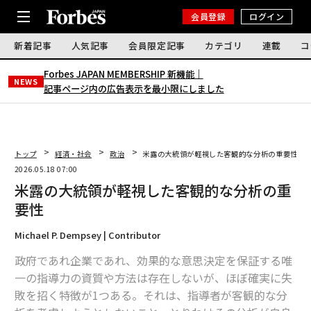
会員登録
ログイン
新着記事
人気記事
会員限定記事
カテゴリ
連載
コ
Forbes JAPAN MEMBERSHIP 新機能｜
NEWS
記事ページ内の広告表示を最小限にしました
トップ
経済・社会
政治
米露の大統領が軽視した客観的な分析の重要性
2026.05.18 07:00
米露の大統領が軽視した客観的な分析の重
要性
Michael P. Dempsey | Contributor
政府であれ企業であれ、効果的な意思決定を保証する唯
一の指導力の資質や方法は存在しないが、ほぼ確実に失
敗を招く特徴が1つある。それは、指導者が客観的な分