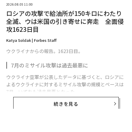
2026.08.05 11:00
ロシアの攻撃で給油所が150キロにわたり
全滅、ウは米国の引き寄せに奔走 全面侵
攻1623日目
Katya Soldak | Forbes Staff
ウクライナからの報告。1623日目。
7月のミサイル攻撃は過去最悪に
ウクライナ空軍が公表したデータに基づくと、ロシアに
よるウクライナに対するミサイル攻撃の規模とペースは
翻訳・編集＝安藤清香
7月、いずれも過去最悪となった。
続きを見る
ロシア軍は7月に各種ミサイルを計381発発射した。1日
2026年9月号発売中
平均で12発強になる。2022年2月の全面侵攻開始以来、
月間発射数、1日あたりの発射数ともに最多だった。
最新号の購入はこちらから