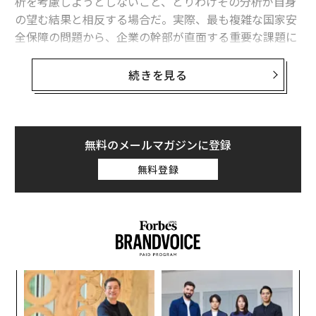
析を考慮しようとしないこと、とりわけその分析が自身
の望む結果と相反する場合だ。実際、最も複雑な国家安
全保障の問題から、企業の幹部が直面する重要な課題に
至るまで、相反する結論を検討しようとしない指導者
は、歴史的に悲惨な結果を招いてきた。
続きを見る
本稿では、深く検討する価値があると思われる最近の事
例を取り上げよう。
無料のメールマガジンに登録
ウクライナ侵攻に踏み切ったプーチン大統領
無料登録
まず、2022年2月下旬にロシアのウラジーミル・プーチ
ン大統領がウクライナ侵攻に踏み切った経緯を考えてみ
よう。ロシア軍の攻撃前夜に行われた安全保障会議で、
ウクライナ東部のルハンシク州とドネツィク州の独立承
認を急がず、紛争終結を目指すミンスク合意を西側が完
全に履行するための猶予を与えるべきだと提案したロシ
模組
〜
ア対外情報庁（SVR）のセルゲイ・ナルイシキン長官
“使
金
【N
個
を、プーチン大統領が公然と非難したことはよく知られ
小1
パ