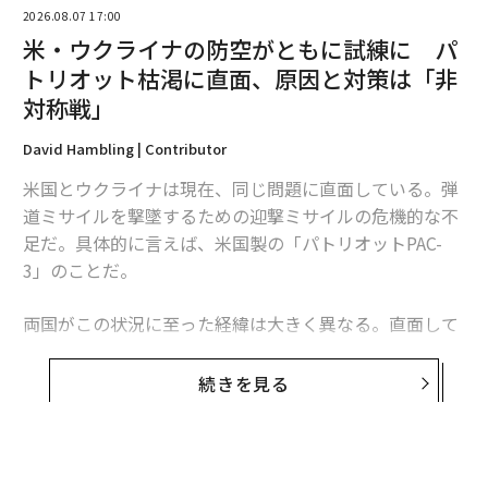
2026.08.07 17:00
米・ウクライナの防空がともに試練に パ
トリオット枯渇に直面、原因と対策は「非
対称戦」
David Hambling | Contributor
米国とウクライナは現在、同じ問題に直面している。弾
道ミサイルを撃墜するための迎撃ミサイルの危機的な不
足だ。具体的に言えば、米国製の「パトリオットPAC-
3」のことだ。
翻訳・編集＝安藤清香
両国がこの状況に至った経緯は大きく異なる。直面して
いる課題は本質的に同じだが、模索する解決策もまた大
きく異なるものになるかもしれない。これは非対称戦、
続きを見る
2026年9月号発売中
つまり敵に貴重な資源をより多く消耗させる方法をめぐ
る問題であり、この分野では、相手よりも多くの資金を
投入できることを頼みにしてきた米国防総省よりも、限
最新号の購入はこちらから
られた資源で戦ってきたウクライナに分がある。