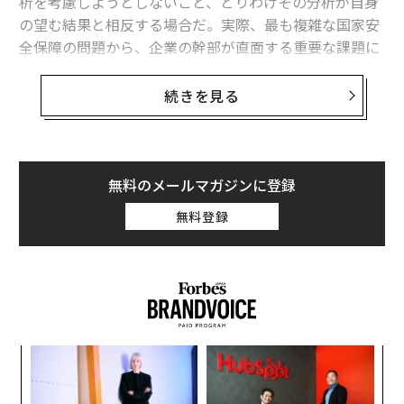
析を考慮しようとしないこと、とりわけその分析が自身
の望む結果と相反する場合だ。実際、最も複雑な国家安
全保障の問題から、企業の幹部が直面する重要な課題に
至るまで、相反する結論を検討しようとしない指導者
は、歴史的に悲惨な結果を招いてきた。
続きを見る
本稿では、深く検討する価値があると思われる最近の事
例を取り上げよう。
無料のメールマガジンに登録
ウクライナ侵攻に踏み切ったプーチン大統領
無料登録
まず、2022年2月下旬にロシアのウラジーミル・プーチ
ン大統領がウクライナ侵攻に踏み切った経緯を考えてみ
よう。ロシア軍の攻撃前夜に行われた安全保障会議で、
ウクライナ東部のルハンシク州とドネツィク州の独立承
認を急がず、紛争終結を目指すミンスク合意を西側が完
全に履行するための猶予を与えるべきだと提案したロシ
目
ア対外情報庁（SVR）のセルゲイ・ナルイシキン長官
の
ン
を、プーチン大統領が公然と非難したことはよく知られ
挑