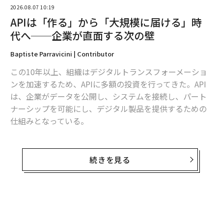
2026.08.07 10:19
この話をすると、より思慮深いアプローチは露出の機会
APIは「作る」から「大規模に届ける」時
を犠牲にするのではないかと不安になるクライアントも
代へ──企業が直面する次の壁
いる。だが、そうではない。行き止まりの売り込みを、
記者が本当に取り上げたくなる提案に置き換えるだけ
Baptiste Parravicini | Contributor
だ。記者が「この人は時間を無駄にさせない」とすでに
この10年以上、組織はデジタルトランスフォーメーショ
信頼していれば、メールは読まれる。言うべきこと、価
ンを加速するため、APIに多額の投資を行ってきた。API
値あることがあると分かっているからだ。それが、取り
は、企業がデータを公開し、システムを接続し、パート
上げられるということだ。
ナーシップを可能にし、デジタル製品を提供するための
仕組みとなっている。
この原理が実際に機能する場面を、私は自社が20年以上
にわたって開催してきたメディア・イマージョンプログ
だが、APIが企業全体により深く組み込まれるにつれ、
ラムで見てきた。場所はカリフォルニアのワインカント
新たな課題が浮上していると筆者は見ている。もはや難
リーやバーモント州の山々などだ。うまくいくのは、旅
続きを見る
しいのはAPIを構築することではない。大規模組織全体
行を装ったプレスツアーではない。良い週末の小旅行の
でAPIデリバリーをスケールさせることだ。
ように感じられるよう設計されている。急かされず、好
奇心を満たし、考える余白がある。世界観を共有しなが
多くの組織は、少数のエンジニアリングチームからAPI
らも競合しないブランドを集めることもある。そうする
への取り組みを始める。コミュニケーションは直接的