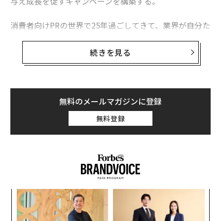
与え成長を促すキャンペーンを構築する。
消費者向けPRの世界で25年過ごしてきて、業界が自分た
ちの仕事が何であるかを、いつの間にか忘れてしまった
かのように見える瞬間を幾度も目にしてきた。私たちの
続きを見る
仕事は記者に売り込むことではない。記者にとって役に
立つことだ。そして、売り込みを浴びせ続けることが
「役に立つ」ことと同義だったことは一度もない。
無料のメールマガジンに登録
私も最初からこう考えていたわけではない。キャリアの
無料登録
初期には、認めたくないほど無理のある売り込みを送り
つけていたと思う。
いまも多くのPRチームは、記者を「ターゲット」として
扱う。売り込み文は説得のために書かれ、メディアリス
トはコンバージョンファネルのように組み立てられる。
パ
優秀な広報担当者の尺度が、記者が1通を開封するまで
技
に何通のメールを送れるかになってしまう。双方にとっ
無
「