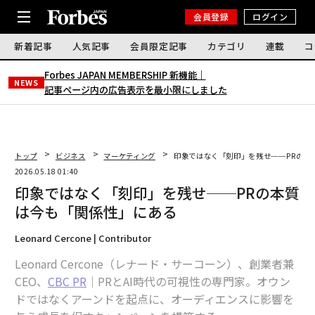
会員登録
ログイン
新着記事
人気記事
会員限定記事
カテゴリ
連載
コ
Forbes JAPAN MEMBERSHIP 新機能｜
NEWS
記事ページ内の広告表示を最小限にしました
トップ
ビジネス
マーケティング
印象ではなく「刻印」を残せ──PRの本
2026.05.18 01:40
印象ではなく「刻印」を残せ──PRの本質
は今も「関係性」にある
Leonard Cercone | Contributor
Leonard Cercone（レナード・サーコーン）、創業者兼
CEO、
CBC PR
｜PRとAI時代の可視性の専門家。オウン
ドではなくアーンドを起点に、オーディエンスに影響を