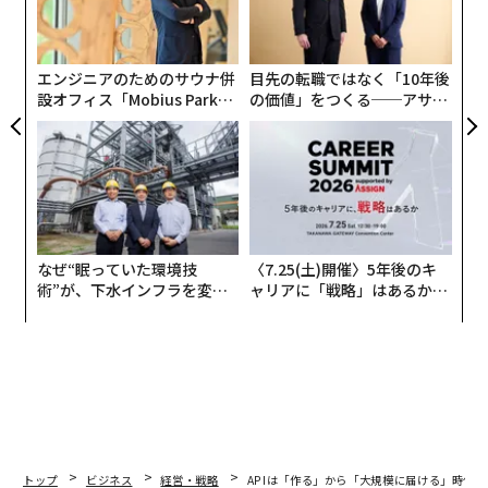
て消耗戦だ。
Real Simple
、
Good Morning America
、F
防
─
ood Network、そして私が挙げられるほかのあらゆる消
ら
費者向け媒体の編集者は、「掲載を取りに来ている人」
エンジニアのためのサウナ併
目先の転職ではなく「10年後
と「より良い記事づくりを助けようとしている人」の違
設オフィス「Mobius Park」
の価値」をつくる──アサイ
いを知っている。部屋にいる全員が、その違いを見抜い
がオープン──タマディック
ンの長期伴走型支援とは
ている。
が健康経営を徹底する理由
私の経験では、いまも取材・掲載につながる仕事は、ま
ったく逆の姿勢から始まる。記者がクライアントのため
に何をしてくれるかを問うのではなく、クライアントと
なぜ“眠っていた環境技
〈7.25(土)開催〉5年後のキ
そのカテゴリーが記者のために何ができるかを問うの
術”が、下水インフラを変え
ャリアに「戦略」はあるか。
だ。記者はいま何を取材しているのか。担当分野で欠け
たのか──産総研×月島JFE
トップエグゼクティブのキャ
ている切り口は何か。読者に何を届けたいと思っている
アクアソリューションの10年
リアに触れる1日│CAREER S
のか（ヒント：単独のブランドストーリーであること
UMMIT 2026
は、たいていない）。
「どうすれば本当に役に立てるか」を考える方向転換こ
そが、長く続く関係を生み出す出発点になる。
トップ
ビジネス
経営・戦略
APIは「作る」から「大規模に届ける」時代