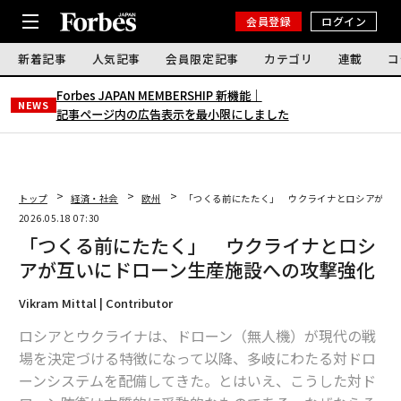
会員登録
ログイン
新着記事
人気記事
会員限定記事
カテゴリ
連載
コ
Forbes JAPAN MEMBERSHIP 新機能｜
NEWS
記事ページ内の広告表示を最小限にしました
トップ
経済・社会
欧州
「つくる前にたたく」 ウクライナとロシアが互
2026.05.18 07:30
「つくる前にたたく」 ウクライナとロシ
アが互いにドローン生産施設への攻撃強化
Vikram Mittal | Contributor
ロシアとウクライナは、ドローン（無人機）が現代の戦
場を決定づける特徴になって以降、多岐にわたる対ドロ
ーンシステムを配備してきた。とはいえ、こうした対ド