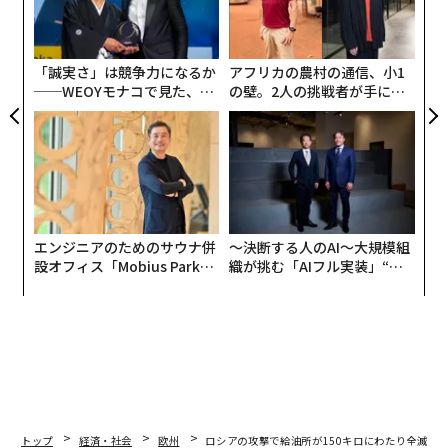
ミサイルを複数使用して、ロシア南部ロストフ州タガン
技
ログにあるアトラント・アエロ社の工場に
打撃を与えた
無
防
。
「誠実さ」は競争力になるか
アフリカの農村の通信、小1
──WEOYモナコで見た、く
の壁。2人の挑戦者が手にし
ら寿司の経営哲学
た「次なる武器」
エンジニアのためのサウナ併
〜決断する人のAI〜大規模組
設オフィス「Mobius Park」
織が挑む「AIフル実装」“使
がオープン──タマディック
う”企業から“動く”企業へ【N
が健康経営を徹底する理由
TTドコモビジネス×PwC】
トップ
経済・社会
欧州
ロシアの攻撃で給油所が150キロにわたり全滅、ウ