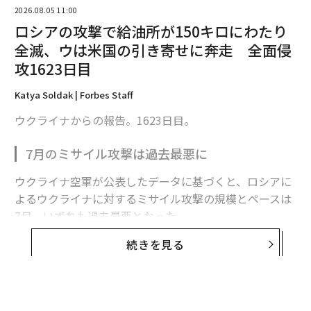
2026.08.05 11:00
ロシアの攻撃で給油所が150キロにわたり
全滅、ウは米国の引き寄せに奔走 全面侵
攻1623日目
Katya Soldak | Forbes Staff
ウクライナからの報告。1623日目。
7月のミサイル攻撃は過去最悪に
翻訳・編集＝江戸伸禎
ウクライナ空軍が公表したデータに基づくと、ロシアに
よるウクライナに対するミサイル攻撃の規模とペースは
7月、いずれも過去最悪となった。
2026年9月号発売中
続きを見る
ロシア軍は7月に各種ミサイルを計381発発射した。1日
最新号の購入はこちらから
平均で12発強になる。2022年2月の全面侵攻開始以来、
月間発射数、1日あたりの発射数ともに最多だった。
メンバーシップに登録する