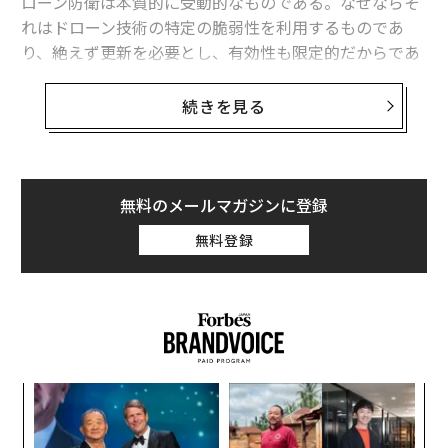
ローン防衛は本質的に受動的なものである。なぜならそ
れはドローン技術の特定の脆弱性を利用するものであ
り、絶えず更新を必要とし、有効性も限定的だからであ
る。事実、依然として多数のドローンが目標に到達して
いる。
続きを見る
そのためロシアとウクライナは、より能動的な対処法に
軸足を移しつつある。相手側のドローン生産施設に対す
る縦深攻撃である。敵のドローンを製造前の段階で封じ
無料のメールマガジンに登録
込めることを狙ったこうした攻撃が、ここへきて増加し
無料登録
ている。
ロシアのドローン生産基盤に対するウクライナ
の攻撃
過去数カ月、ウクライナはロシアのドローン生産関連イ
ンフラに対する長距離攻撃作戦を強化している。とくに
目
注目された攻撃のひとつは4月19日にあったもので、ウ
の
ン
クライナ軍は国産のネプトゥーン（ネプチューン）巡航
パ