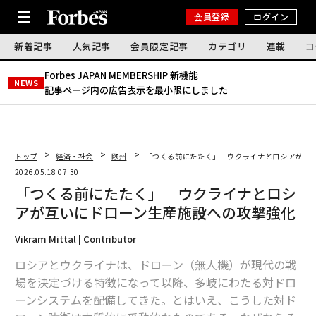
会員登録
ログイン
新着記事
人気記事
会員限定記事
カテゴリ
連載
コ
Forbes JAPAN MEMBERSHIP 新機能｜
NEWS
記事ページ内の広告表示を最小限にしました
トップ
経済・社会
欧州
「つくる前にたたく」 ウクライナとロシアが互
2026.05.18 07:30
「つくる前にたたく」 ウクライナとロシ
アが互いにドローン生産施設への攻撃強化
Vikram Mittal | Contributor
ロシアとウクライナは、ドローン（無人機）が現代の戦
場を決定づける特徴になって以降、多岐にわたる対ドロ
ーンシステムを配備してきた。とはいえ、こうした対ド