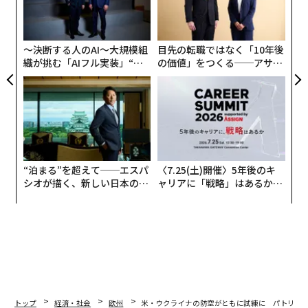
ミサイルを複数使用して、ロシア南部ロストフ州タガン
グ
ログにあるアトラント・アエロ社の工場に
打撃を与えた
実
全
。
〜決断する人のAI〜大規模組
目先の転職ではなく「10年後
織が挑む「AIフル実装」“使
の価値」をつくる──アサイ
う”企業から“動く”企業へ【N
ンの長期伴走型支援とは
TTドコモビジネス×PwC】
“泊まる”を超えて──エスパ
〈7.25(土)開催〉5年後のキ
シオが描く、新しい日本のラ
ャリアに「戦略」はあるか。
グジュアリー（前編）
トップエグゼクティブのキャ
リアに触れる1日│CAREER S
UMMIT 2026
トップ
経済・社会
欧州
米・ウクライナの防空がともに試練に パトリオ