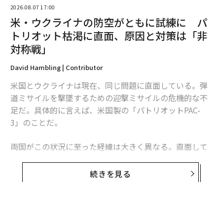
2026.08.07 17:00
米・ウクライナの防空がともに試練に パ
トリオット枯渇に直面、原因と対策は「非
対称戦」
David Hambling | Contributor
米国とウクライナは現在、同じ問題に直面している。弾
道ミサイルを撃墜するための迎撃ミサイルの危機的な不
足だ。具体的に言えば、米国製の「パトリオットPAC-
翻訳・編集＝江戸伸禎
3」のことだ。
両国がこの状況に至った経緯は大きく異なる。直面して
2026年9月号発売中
いる課題は本質的に同じだが、模索する解決策もまた大
きく異なるものになるかもしれない。これは非対称戦、
続きを見る
つまり敵に貴重な資源をより多く消耗させる方法をめぐ
最新号の購入はこちらから
る問題であり、この分野では、相手よりも多くの資金を
投入できることを頼みにしてきた米国防総省よりも、限
メンバーシップに登録する
られた資源で戦ってきたウクライナに分がある。