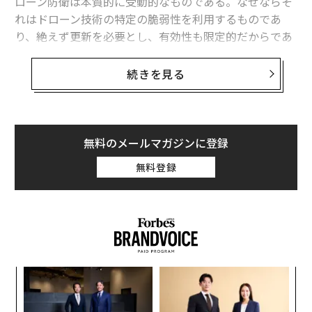
ローン防衛は本質的に受動的なものである。なぜならそ
れはドローン技術の特定の脆弱性を利用するものであ
り、絶えず更新を必要とし、有効性も限定的だからであ
る。事実、依然として多数のドローンが目標に到達して
いる。
続きを見る
そのためロシアとウクライナは、より能動的な対処法に
軸足を移しつつある。相手側のドローン生産施設に対す
る縦深攻撃である。敵のドローンを製造前の段階で封じ
無料のメールマガジンに登録
込めることを狙ったこうした攻撃が、ここへきて増加し
無料登録
ている。
ロシアのドローン生産基盤に対するウクライナ
の攻撃
過去数カ月、ウクライナはロシアのドローン生産関連イ
ンフラに対する長距離攻撃作戦を強化している。とくに
ア
注目された攻撃のひとつは4月19日にあったもので、ウ
の
た
クライナ軍は国産のネプトゥーン（ネプチューン）巡航
内