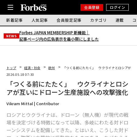
会員登録
ログイン
新着記事
人気記事
会員限定記事
カテゴリ
連載
コ
Forbes JAPAN MEMBERSHIP 新機能｜
NEWS
記事ページ内の広告表示を最小限にしました
トップ
経済・社会
欧州
「つくる前にたたく」 ウクライナとロシアが互
2026.05.18 07:30
「つくる前にたたく」 ウクライナとロシ
アが互いにドローン生産施設への攻撃強化
Vikram Mittal | Contributor
ロシアとウクライナは、ドローン（無人機）が現代の戦
場を決定づける特徴になって以降、多岐にわたる対ドロ
ーンシステムを配備してきた。とはいえ、こうした対ド