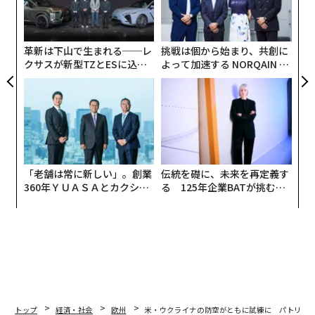
日
ミサイルを複数使用して、ロシア南部ロストフ州タガン
織
ログにあるアトラント・アエロ社の工場に
打撃を与えた
う
T
。
革新は下山で生まれる──レ
挑戦は個から始まり、共創に
クサスが新型TZとESに込め
よって加速する NORQAIN JA
た「DISCOVER」の哲学
PAN 特別座談会
「老舗は常に新しい」。創業
伝統を礎に、未来を再定義す
360年ＹＵＡＳＡとカクシン
る 125年企業BATが挑むス
CEO田尻望が語る、AIを超え
モークレスな未来
る人の価値
トップ
経済・社会
欧州
米・ウクライナの防空がともに試練に パトリオ