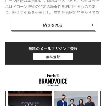
ローン防衛は本質的に受動的なものである。なぜならそ
れはドローン技術の特定の脆弱性を利用するものであ
り、絶えず更新を必要とし、有効性も限定的だからであ
る。事実、依然として多数のドローンが目標に到達して
いる。
続きを見る
そのためロシアとウクライナは、より能動的な対処法に
軸足を移しつつある。相手側のドローン生産施設に対す
る縦深攻撃である。敵のドローンを製造前の段階で封じ
無料のメールマガジンに登録
込めることを狙ったこうした攻撃が、ここへきて増加し
無料登録
ている。
ロシアのドローン生産基盤に対するウクライナ
の攻撃
過去数カ月、ウクライナはロシアのドローン生産関連イ
ンフラに対する長距離攻撃作戦を強化している。とくに
るか
「
注目された攻撃のひとつは4月19日にあったもので、ウ
、く
左右
T
クライナ軍は国産のネプトゥーン（ネプチューン）巡航
〜