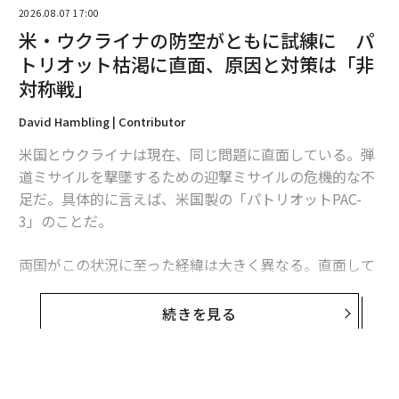
2026.08.07 17:00
米・ウクライナの防空がともに試練に パ
トリオット枯渇に直面、原因と対策は「非
対称戦」
David Hambling | Contributor
米国とウクライナは現在、同じ問題に直面している。弾
道ミサイルを撃墜するための迎撃ミサイルの危機的な不
足だ。具体的に言えば、米国製の「パトリオットPAC-
翻訳・編集＝江戸伸禎
3」のことだ。
両国がこの状況に至った経緯は大きく異なる。直面して
2026年9月号発売中
いる課題は本質的に同じだが、模索する解決策もまた大
きく異なるものになるかもしれない。これは非対称戦、
続きを見る
つまり敵に貴重な資源をより多く消耗させる方法をめぐ
最新号の購入はこちらから
る問題であり、この分野では、相手よりも多くの資金を
投入できることを頼みにしてきた米国防総省よりも、限
メンバーシップに登録する
られた資源で戦ってきたウクライナに分がある。