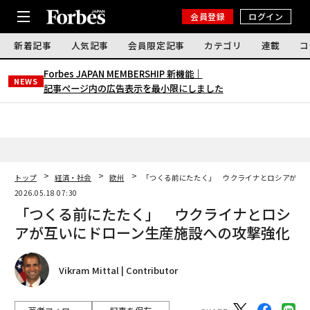
会員登録
ログイン
新着記事
人気記事
会員限定記事
カテゴリ
連載
コ
Forbes JAPAN MEMBERSHIP 新機能｜
NEWS
記事ページ内の広告表示を最小限にしました
トップ
経済・社会
欧州
「つくる前にたたく」 ウクライナとロシアが互
2026.05.18 07:30
「つくる前にたたく」 ウクライナとロシ
アが互いにドローン生産施設への攻撃強化
Vikram Mittal | Contributor