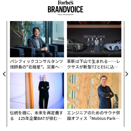
〈7
ャ
ト
〜
リア
金
UM
個
ェ
パシフィックコンサルタンツ
革新は下山で生まれる──レ
技師長の"北極星"。災害への
クサスが新型TZとESに込め
無力感を乗り越え見つけた、
た「DISCOVER」の哲学
防災一筋20年の答え
伝統を礎に、未来を再定義す
エンジニアのためのサウナ併
る 125年企業BATが挑むス
設オフィス「Mobius Park」
モークレスな未来
がオープン──タマディック
が健康経営を徹底する理由