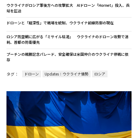
ウクライナがロシア軍後方への攻撃拡大 AIドローン「Hornet」投入、兵
站を圧迫
ドローンと「縦深性」で戦場を統制、ウクライナ前線防御の現在
ロシア防空網に広がる「ミサイル枯渇」 ウクライナのドローン攻勢で消
耗、首都の防衛優先
プーチンの戦勝記念パレード、安全確保は米国仲介のウクライナ停戦に依
存
タグ：
ドローン
Updates：ウクライナ情勢
ロシア