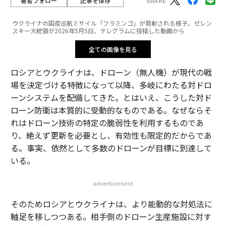
著者フォロー
記事を保存
ウクライナの国産巡航ミサイル「フラミンゴ」が発射される様子。ゼレン
スキー大統領が2026年5月5日、テレグラムに投稿した動画から
全ての画像を見る
ロシアとウクライナは、ドローン（無人機）が現代の戦
場を決定づける特徴になって以降、多岐にわたる対ドロ
ーンシステムを配備してきた。とはいえ、こうした対ド
ローン防衛は本質的に受動的なものである。なぜならそ
れはドローン技術の特定の脆弱性を利用するものであ
り、絶えず更新を必要とし、有効性も限定的だからであ
る。事実、依然として多数のドローンが目標に到達して
いる。
advertisement
そのためロシアとウクライナは、より能動的な対処法に
軸足を移しつつある。相手側のドローン生産施設に対す