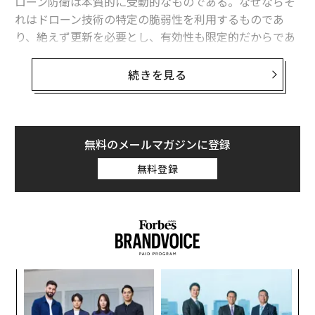
ローン防衛は本質的に受動的なものである。なぜならそ
れはドローン技術の特定の脆弱性を利用するものであ
り、絶えず更新を必要とし、有効性も限定的だからであ
る。事実、依然として多数のドローンが目標に到達して
いる。
続きを見る
そのためロシアとウクライナは、より能動的な対処法に
軸足を移しつつある。相手側のドローン生産施設に対す
る縦深攻撃である。敵のドローンを製造前の段階で封じ
無料のメールマガジンに登録
込めることを狙ったこうした攻撃が、ここへきて増加し
無料登録
ている。
ロシアのドローン生産基盤に対するウクライナ
の攻撃
過去数カ月、ウクライナはロシアのドローン生産関連イ
ンフラに対する長距離攻撃作戦を強化している。とくに
キ
目
注目された攻撃のひとつは4月19日にあったもので、ウ
か。
の
キャ
ン
クライナ軍は国産のネプトゥーン（ネプチューン）巡航
〜