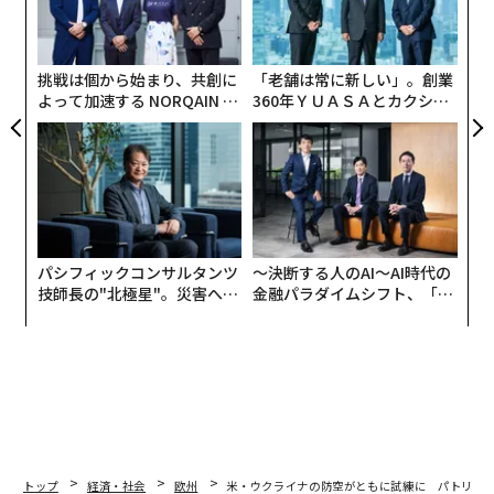
R S
ミサイルを複数使用して、ロシア南部ロストフ州タガン
織
ログにあるアトラント・アエロ社の工場に
打撃を与えた
う
T
。
挑戦は個から始まり、共創に
「老舗は常に新しい」。創業
よって加速する NORQAIN JA
360年ＹＵＡＳＡとカクシン
PAN 特別座談会
CEO田尻望が語る、AIを超え
る人の価値
パシフィックコンサルタンツ
〜決断する人のAI〜AI時代の
技師長の"北極星"。災害への
金融パラダイムシフト、「超
無力感を乗り越え見つけた、
個別化」の核心 【MUFG×ウ
防災一筋20年の答え
ェルスナビ×PwC】
トップ
経済・社会
欧州
米・ウクライナの防空がともに試練に パトリオ