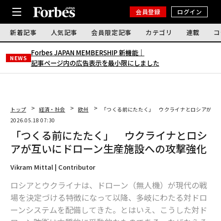
会員登録
ログイン
新着記事
人気記事
会員限定記事
カテゴリ
連載
コ
Forbes JAPAN MEMBERSHIP 新機能｜
NEWS
記事ページ内の広告表示を最小限にしました
トップ
経済・社会
欧州
「つくる前にたたく」 ウクライナとロシアが互
2026.05.18 07:30
「つくる前にたたく」 ウクライナとロシ
アが互いにドローン生産施設への攻撃強化
Vikram Mittal | Contributor
ロシアとウクライナは、ドローン（無人機）が現代の戦
場を決定づける特徴になって以降、多岐にわたる対ドロ
ーンシステムを配備してきた。とはいえ、こうした対ド