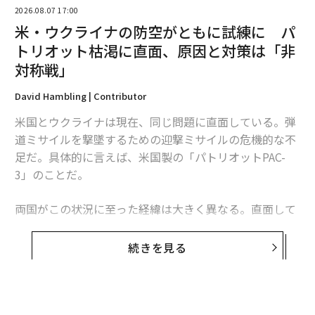
2026.08.07 17:00
米・ウクライナの防空がともに試練に パ
トリオット枯渇に直面、原因と対策は「非
対称戦」
David Hambling | Contributor
米国とウクライナは現在、同じ問題に直面している。弾
道ミサイルを撃墜するための迎撃ミサイルの危機的な不
足だ。具体的に言えば、米国製の「パトリオットPAC-
翻訳・編集＝江戸伸禎
3」のことだ。
両国がこの状況に至った経緯は大きく異なる。直面して
2026年9月号発売中
いる課題は本質的に同じだが、模索する解決策もまた大
きく異なるものになるかもしれない。これは非対称戦、
続きを見る
つまり敵に貴重な資源をより多く消耗させる方法をめぐ
最新号の購入はこちらから
る問題であり、この分野では、相手よりも多くの資金を
投入できることを頼みにしてきた米国防総省よりも、限
メンバーシップに登録する
られた資源で戦ってきたウクライナに分がある。