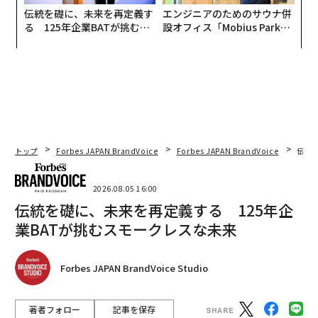
伝統を礎に、未来を再定義す
エンジニアのためのサウナ併
る 125年企業BATが挑むス
設オフィス「Mobius Park」
モークレスな未来
がオープン──タマディック
が健康経営を徹底する理由
トップ
Forbes JAPAN BrandVoice
Forbes JAPAN BrandVoice
伝統
2026.08.05 16:00
伝統を礎に、未来を再定義する 125年企
業BATが挑むスモークレスな未来
Forbes JAPAN BrandVoice Studio
著者フォロー
記事を保存