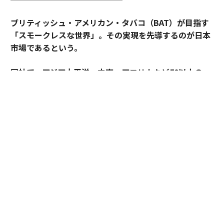
ブリティッシュ・アメリカン・タバコ（BAT）が目指す
「スモークレスな世界」。その実現を先導するのが日本
市場であるという。
同社で、アジア太平洋・中東・アフリカなど50以上の
国・地域を擁するAPMEA地域のディレクターを務めるパ
スカル・ムルメステールに戦略を聞いた。
来年125周年を迎えるブリティッシュ・アメリカン・タ
バコ（以下、BAT）。煙とともに長い歴史を歩んできた
グローバル企業は今、「A Better Tomorrow™（より良
い明日）」の実現に向け、大きな変革に挑んでいる。そ
の中心にあるのが「スモークレスな世界」の構築だ。
世界では健康やウェルビーイングへの関心が高まり、
人々のライフスタイルや価値観も大きく変化している。