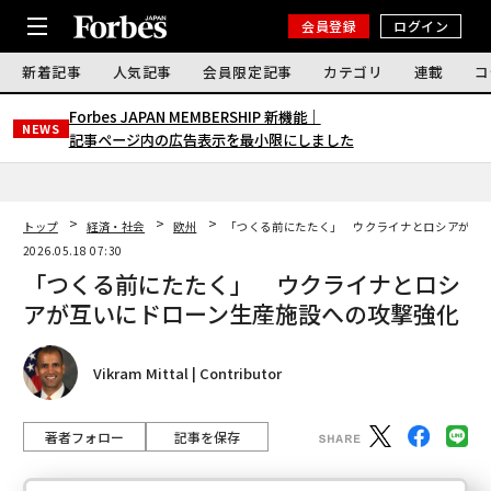
会員登録
ログイン
新着記事
人気記事
会員限定記事
カテゴリ
連載
コ
Forbes JAPAN MEMBERSHIP 新機能｜
NEWS
記事ページ内の広告表示を最小限にしました
トップ
経済・社会
欧州
「つくる前にたたく」 ウクライナとロシアが互
2026.05.18 07:30
「つくる前にたたく」 ウクライナとロシ
アが互いにドローン生産施設への攻撃強化
Vikram Mittal | Contributor
著者フォロー
記事を保存