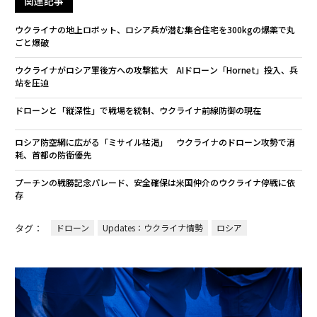
関連記事
ウクライナの地上ロボット、ロシア兵が潜む集合住宅を300kgの爆薬で丸
ごと爆破
ウクライナがロシア軍後方への攻撃拡大 AIドローン「Hornet」投入、兵
站を圧迫
ドローンと「縦深性」で戦場を統制、ウクライナ前線防御の現在
ロシア防空網に広がる「ミサイル枯渇」 ウクライナのドローン攻勢で消
耗、首都の防衛優先
プーチンの戦勝記念パレード、安全確保は米国仲介のウクライナ停戦に依
存
タグ：
ドローン
Updates：ウクライナ情勢
ロシア