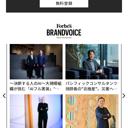
無料登録
─レ
な
込め
術
た
小1
挑
ア
にし
よっ
PA
〜決断する人のAI〜大規模組
パシフィックコンサルタンツ
織が挑む「AIフル実装」“使
技師長の"北極星"。災害への
う”企業から“動く”企業へ【N
無力感を乗り越え見つけた、
TTドコモビジネス×PwC】
防災一筋20年の答え