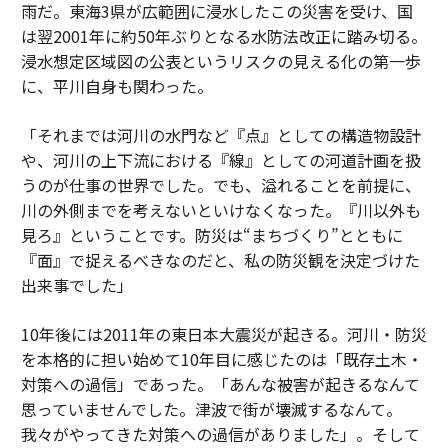
雨だ。東海3県が広範囲に浸水したこの災害を受け、国
は翌2001年に約50年ぶりとなる水防法改正に踏み切る。
浸水想定区域図の公表というリスクの見える化の第一歩
に、平川自身も関わった。
「それまでは河川の水門など『点』としての構造物設計
や、河川の上下流における『線』としての河道計画を扱
うのが仕事の世界でした。でも、溢れることを前提に、
川の外側までを考えないといけなくなった。『川以外も
見ろ』ということです。防災は“まちづくり”とともに
『面』で捉えるべきなのだと、私の防災観を決定づけた
出来事でした」
10年後には2011年の東日本大震災が起きる。河川・防災
を本格的に担い始めて10年目に感じたのは「既存土木・
対策への過信」であった。「あんな被害が起きるなんて
思っていませんでした。津波で街が壊滅するなんて。
我々がやってきた対策への過信がありました」。そして