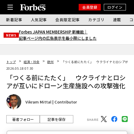
会員登録
ログイン
新着記事
人気記事
会員限定記事
カテゴリ
連載
コ
Forbes JAPAN MEMBERSHIP 新機能｜
NEWS
記事ページ内の広告表示を最小限にしました
トップ
経済・社会
欧州
「つくる前にたたく」 ウクライナとロシアが互
2026.05.18 07:30
「つくる前にたたく」 ウクライナとロシ
アが互いにドローン生産施設への攻撃強化
Vikram Mittal | Contributor
著者フォロー
記事を保存