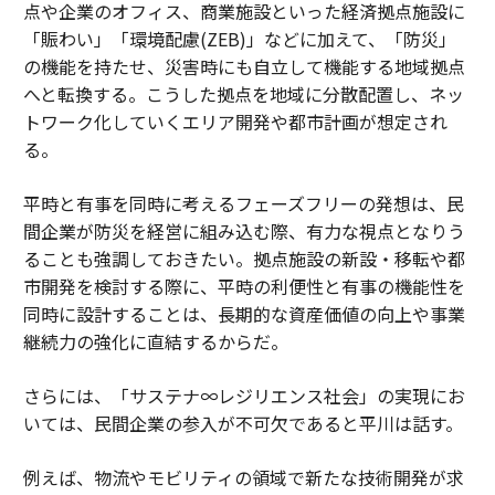
点や企業のオフィス、商業施設といった経済拠点施設に
「賑わい」「環境配慮(ZEB)」などに加えて、「防災」
の機能を持たせ、災害時にも自立して機能する地域拠点
へと転換する。こうした拠点を地域に分散配置し、ネッ
トワーク化していくエリア開発や都市計画が想定され
る。
平時と有事を同時に考えるフェーズフリーの発想は、民
間企業が防災を経営に組み込む際、有力な視点となりう
ることも強調しておきたい。拠点施設の新設・移転や都
市開発を検討する際に、平時の利便性と有事の機能性を
同時に設計することは、長期的な資産価値の向上や事業
継続力の強化に直結するからだ。
さらには、「サステナ∞レジリエンス社会」の実現にお
いては、民間企業の参入が不可欠であると平川は話す。
例えば、物流やモビリティの領域で新たな技術開発が求