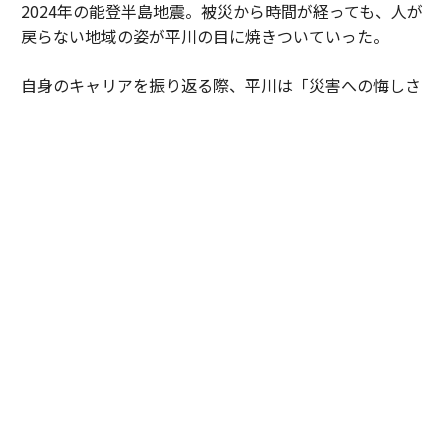
2024年の能登半島地震。被災から時間が経っても、人が
戻らない地域の姿が平川の目に焼きついていった。
自身のキャリアを振り返る際、平川は「災害への悔しさ
と無力感の連続でした」と口にする。被害の深刻さは、
社会的に弱い立場にある人ほど重くのしかかるからだ。
「たとえば町工場が浸水被害を受けた場合に、事業再開
には経済力が必要です。再開ができないと食い扶持がな
くなり、元気もなくなる。被災後の未来に絶望しやすく
なってしまう。被災後の避難生活などで亡くなる『災害
関連死』も無関係ではありません」
こうした現実への無力感は、諦めとは違っている。平川
は「北極星」という言葉を使う。
「防災は0点か100点じゃなくて、10点ずつを積み重ねて
いくものだと思っています。サステナ∞レジリエンス社