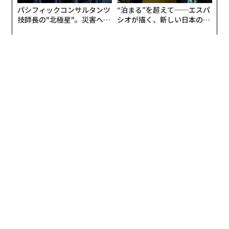
パシフィックコンサルタンツ
“泊まる”を超えて──エスパ
技師長の"北極星"。災害への
シオが描く、新しい日本のラ
無力感を乗り越え見つけた、
グジュアリー（前編）
防災一筋20年の答え