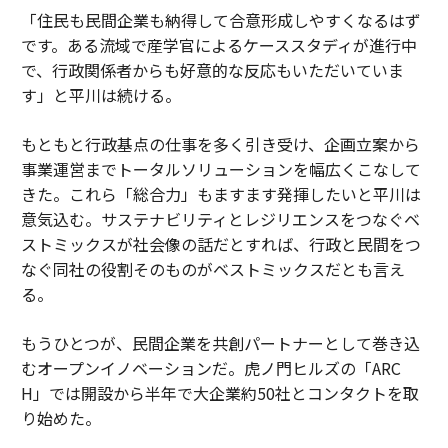
「住民も民間企業も納得して合意形成しやすくなるはず
です。ある流域で産学官によるケーススタディが進行中
で、行政関係者からも好意的な反応もいただいていま
す」と平川は続ける。
もともと行政基点の仕事を多く引き受け、企画立案から
事業運営までトータルソリューションを幅広くこなして
きた。これら「総合力」もますます発揮したいと平川は
意気込む。サステナビリティとレジリエンスをつなぐベ
ストミックスが社会像の話だとすれば、行政と民間をつ
なぐ同社の役割そのものがベストミックスだとも言え
る。
もうひとつが、民間企業を共創パートナーとして巻き込
むオープンイノベーションだ。虎ノ門ヒルズの「ARC
H」では開設から半年で大企業約50社とコンタクトを取
り始めた。