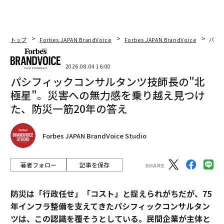
トップ
Forbes JAPAN BrandVoice
Forbes JAPAN BrandVoice
パシ
2026.08.04 16:00
パシフィックコンサルタンツ技師長の"北
極星"。災害への無力感を乗り越え見つけ
た、防災一筋20年の答え
Forbes JAPAN BrandVoice Studio
著者フォロー
記事を保存
防災は「行政任せ」「コスト」と捉えられがちだが、75
年インフラ整備を支えてきたパシフィックコンサルタン
ツは、この認識を覆そうとしている。民間企業が主体と