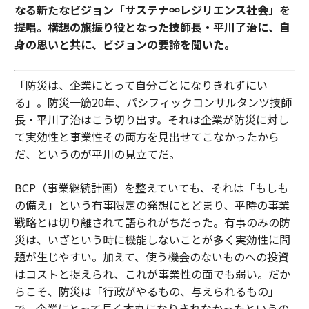
なる新たなビジョン「サステナ∞レジリエンス社会」を
提唱。構想の旗振り役となった技師長・平川了治に、自
身の思いと共に、ビジョンの要諦を聞いた。
「防災は、企業にとって自分ごとになりきれずにい
る」。防災一筋20年、パシフィックコンサルタンツ技師
長・平川了治はこう切り出す。それは企業が防災に対し
て実効性と事業性その両方を見出せてこなかったから
だ、というのが平川の見立てだ。
BCP（事業継続計画）を整えていても、それは「もしも
の備え」という有事限定の発想にとどまり、平時の事業
戦略とは切り離されて語られがちだった。有事のみの防
災は、いざという時に機能しないことが多く実効性に問
題が生じやすい。加えて、使う機会のないものへの投資
はコストと捉えられ、これが事業性の面でも弱い。だか
らこそ、防災は「行政がやるもの、与えられるもの」
で、企業にとって長く本丸になりきれなかったというの