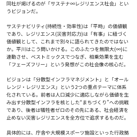
同社が掲げるのが「サステナ∞レジリエンス社会」とい
うビジョンだ。
サステナビリティ(持続性・効率性)は「平時」の価値観
であり、レジリエンス(災害対応力)は「有事」に紐づく
価値観として、これまで別々に語られてきたのではない
か。平川はこう問いかける。このふたつを無限大(∞)に
連動させ、ベストミックスでつなぎ、相乗効果を生む
「フェーズフリー」という発想がこの社会像の核心だ。
ビジョンは「分散型インフラマネジメント」と「オール
レンジ・レジリエンス」という2つの重点テーマに体系
化されている。前者は人口減少に適応しながら価値を生
み出す分散型インフラを核とした“まちづくり”への挑戦
であり、後者は犠牲者ゼロのその先にある、社会経済を
止めない災害レジリエンスを全方位で追求するものだ。
具体的には、庁舎や大規模スポーツ施設といった行政拠