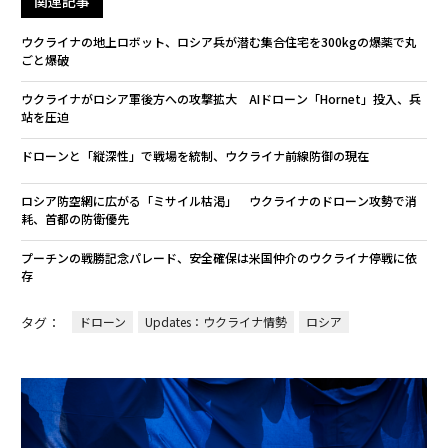
関連記事
ウクライナの地上ロボット、ロシア兵が潜む集合住宅を300kgの爆薬で丸
ごと爆破
ウクライナがロシア軍後方への攻撃拡大 AIドローン「Hornet」投入、兵
站を圧迫
ドローンと「縦深性」で戦場を統制、ウクライナ前線防御の現在
ロシア防空網に広がる「ミサイル枯渇」 ウクライナのドローン攻勢で消
耗、首都の防衛優先
プーチンの戦勝記念パレード、安全確保は米国仲介のウクライナ停戦に依
存
タグ：
ドローン
Updates：ウクライナ情勢
ロシア