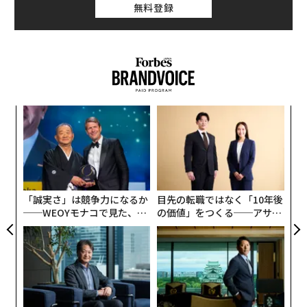
無料登録
挑
よっ
PA
〜
織
う
T
「誠実さ」は競争力になるか
目先の転職ではなく「10年後
──WEOYモナコで見た、く
の価値」をつくる──アサイ
ら寿司の経営哲学
ンの長期伴走型支援とは