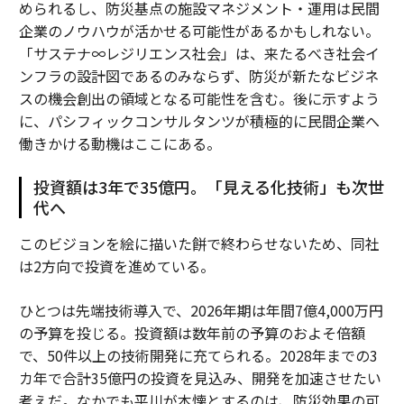
められるし、防災基点の施設マネジメント・運用は民間
企業のノウハウが活かせる可能性があるかもしれない。
「サステナ∞レジリエンス社会」は、来たるべき社会イ
ンフラの設計図であるのみならず、防災が新たなビジネ
スの機会創出の領域となる可能性を含む。後に示すよう
に、パシフィックコンサルタンツが積極的に民間企業へ
働きかける動機はここにある。
投資額は3年で35億円。「見える化技術」も次世
代へ
このビジョンを絵に描いた餅で終わらせないため、同社
は2方向で投資を進めている。
ひとつは先端技術導入で、2026年期は年間7億4,000万円
の予算を投じる。投資額は数年前の予算のおよそ倍額
で、50件以上の技術開発に充てられる。2028年までの3
カ年で合計35億円の投資を見込み、開発を加速させたい
考えだ。なかでも平川が本懐とするのは、防災効果の可