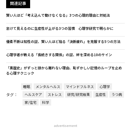
関連記事
賢い人ほど「考え込んで動けなくなる」3つの心理的理由と対処法
怠けて見えるのに生産性が上がる3つの習慣 心理学研究で明らかに
優柔不断は知性の証、賢い人ほど陥る「決断疲れ」を克服する5つの方法
心理学者が教える「長続きする関係」の証、絆を深める10のサイン
「黒歴史」がずっと頭から離れない理由、恥ずかしい記憶のループを止め
る心理テクニック
睡眠
メンタルヘルス
マインドフルネス
心理学
タグ：
ヘルスケア
ストレス
研究/研究結果
生産性
うつ病
家/住宅
科学
advertisement