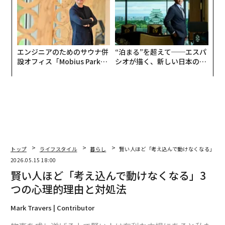
エンジニアのためのサウナ併
“泊まる”を超えて──エスパ
設オフィス「Mobius Park」
シオが描く、新しい日本のラ
がオープン──タマディック
グジュアリー（前編）
が健康経営を徹底する理由
トップ
ライフスタイル
暮らし
賢い人ほど「考え込んで動けなくなる」3つ
2026.05.15 18:00
賢い人ほど「考え込んで動けなくなる」3
つの心理的理由と対処法
Mark Travers | Contributor