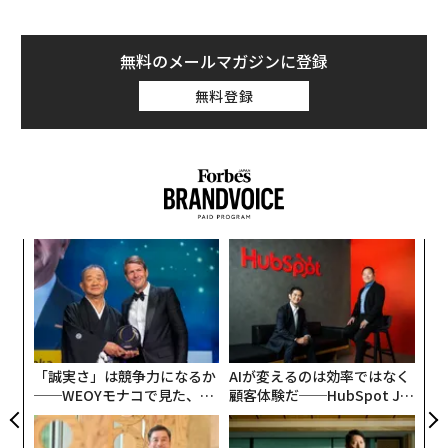
無料のメールマガジンに登録
無料登録
パ
技
無
目
防
の
ン
「誠実さ」は競争力になるか
AIが変えるのは効率ではなく
──WEOYモナコで見た、く
顧客体験だ──HubSpot Ja
ら寿司の経営哲学
panが語る「Grow Better」
な組織のつくり方