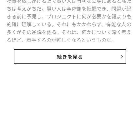
物事を成し遂げる上で賢い人は有利な立場にあると私た
ちは考えがちだ。賢い人は全体像を把握でき、問題が起
きる前に予見し、プロジェクトに何が必要かを誰よりも
的確に理解している。それにもかかわらず、有能な人の
多くがその逆説を語る。それは、何かについて深く考え
るほど、着手するのが難しくなるというものだ。
私は心理学研究者として活動する中でこのパターンを数
続きを見る
え切れないほど見てきた。論文を書くよりも調査に時間
を費やす優秀な学生、2年間「アイデアを練っている」
と言いながらプロトタイプを1つも世に出していない才
能ある起業家、業績評価の時期には活躍するがその合間
無料のメールマガジンに登録
の数カ月はひっそりとしている高成績のプロフェッショ
無料登録
ナルーー。
これは自制心の問題ではない。より微妙で意外な要因が
関係していることが研究で示されている。この記事では
賢い人がやる気に苦しむことが多い心理的理由3つと、