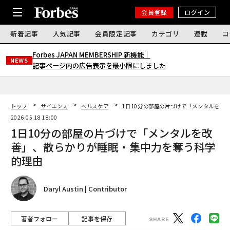
会員登録
ログイン
新着記事
人気記事
会員限定記事
カテゴリ
連載
コ
Forbes JAPAN MEMBERSHIP 新機能｜
NEWS
記事ページ内の広告表示を最小限にしました
トップ
サイエンス
ヘルスケア
1日10分の部屋の片づけで「メンタルを改
2026.05.18 18:00
1日10分の部屋の片づけで「メンタルを改
善」、散らかりが睡眠・集中力を奪う科学
的理由
Daryl Austin | Contributor
著者フォロー
記事を保存