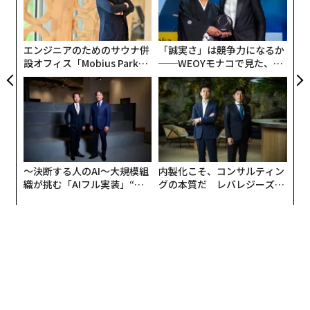
防
絞り込むのだ。優れた成果を上げる人々は、すべてをカ
込め
の
バーしようとするのではなく、深く専門化する傾向があ
た
ることを覚えておこう。
エンジニアのためのサウナ併
「誠実さ」は競争力になるか
設オフィス「Mobius Park」
──WEOYモナコで見た、く
がオープン──タマディック
ら寿司の経営哲学
ニッチを見つけるには、自分を際立たせるものは何かを
が健康経営を徹底する理由
自問してみよう。自分の経験、強み、そして解決できる
問題について考えるのだ。
次に、正確に誰にサービスを提供したいかを計画する。
詳細なバイヤーペルソナを作成しよう。彼らが誰で、ど
〜決断する人のAI〜大規模組
内製化こそ、コンサルティン
んな課題を抱え、どんな解決策を必要とし、どのように
織が挑む「AIフル実装」“使
グの本質だ レバレジーズが
支援できるかを含めるのだ。
う”企業から“動く”企業へ【N
実践する、次世代ファームの
TTドコモビジネス×PwC】
全貌
対象読者を理解することで、コンテンツとメッセージン
グを調整し、彼らと直接つながることができるようにな
る。
価値ある一貫したコンテンツを作成する