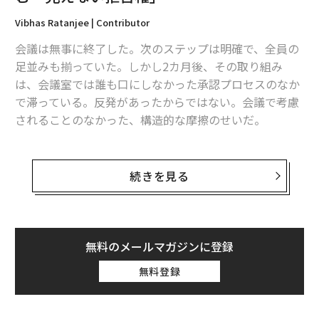
LinkedInやMetaのようなソーシャルメディアプラットフ
Vibhas Ratanjee | Contributor
ォームでは、トレンドコンテンツとエバーグリーンコン
会議は無事に終了した。次のステップは明確で、全員の
テンツを組み合わせよう。このような多様なコンテンツ
足並みも揃っていた。しかし2カ月後、その取り組み
は、バイヤージャーニーのあらゆる段階で見込み客を引
は、会議室では誰も口にしなかった承認プロセスのなか
き付けるのに役立つ。
で滞っている。反発があったからではない。会議で考慮
されることのなかった、構造的な摩擦のせいだ。
鍵となるのは一貫性と品質だ。特にソーシャルメディア
では、目立つための創造的な方法を見つける必要があ
会議は機能した。だが、システムは機能しなかったの
る。コンテンツスケジュールを計画し、それを守ろう。
だ。
続きを見る
時間の経過とともに、このコンテンツライブラリは専門
リーダーたちは、会議室を自分たちの「アリーナ(主戦
知識の証明となり、検索での可視性を向上させることが
場)」だと考えている。自分がリーダーシップを発揮する
できる。覚えておこう。ニッチに対応するすべてのブロ
場所、意思決定が行われる場所、そして権限が示され、
無料のメールマガジンに登録
グ、動画、ソーシャル投稿が権威を構築し、人々があな
指示を出し、問題を解決し、物事を前に進めるという本
たをエキスパートと考える可能性を高めるのだ。
無料登録
来の役割を果たす場所だと信じている。
戦略的にエンゲージメントとネットワーキング
しかし、大半の会議はアリーナではない。それはステー
を行う