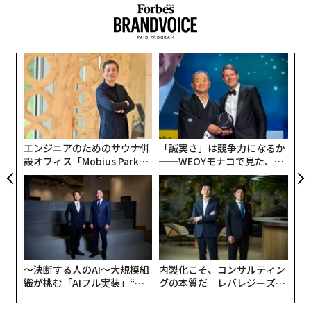
ジ(舞台)だ。そしてそこで行われているのは、リーダー
質の高いコンテンツを構築することは1つのことだが、
シップではなく「パフォーマンス(演技)」にすぎない。
質だけでは適切な読者に届くことは保証されない。そこ
で戦略的ネットワーキングが重要になる。
義す
パ
真の意思決定はどうだろうか。それは、誰かが席に着く
むス
技
前にすでに下されているか、あるいは全員が退室した後
無
オンラインとオフラインでコミュニティと積極的に関わ
に下される。もしくは、会議室では誰も言及しなかった
─レ
ア
防
ることから始めよう。業界フォーラム、LinkedInのディ
込め
の
承認の連鎖や予算サイクル、政治的な調整のなかで消散
た
スカッション、専門家グループ、Slackチャンネルなどに
していく。
コメントする。最も重要なのは、既存のソートリーダー
エンジニアのためのサウナ併
「誠実さ」は競争力になるか
設オフィス「Mobius Park」
──WEOYモナコで見た、く
と関わり、視点を共有することだ。
リーダーたちは、自信に満ちて会議室を後にする。全員
がオープン──タマディック
ら寿司の経営哲学
がうなずき、次のステップも明確に見えた。しかしその
が健康経営を徹底する理由
強力なネットワークを構築するために、以下の戦術も活
後、彼らはそれらの決定が霧散していくのを目の当たり
用できる。
にするのだ。
•
業界イベントと組織:
グループの出版物に講演やコント
会議の前:許可のアーキテクチャ
リビュート記事を書くボランティアをする。
〜決断する人のAI〜大規模組
内製化こそ、コンサルティン
会議室にはルールがある。暗黙のものだが明確だ。誰か
織が挑む「AIフル実装」“使
グの本質だ レバレジーズが
が発言する前から、力関係(パワーダイナミクス)は目に
う”企業から“動く”企業へ【N
実践する、次世代ファームの
•
ゲストメディアとブログ:
信頼できるメディア（業界誌
TTドコモビジネス×PwC】
全貌