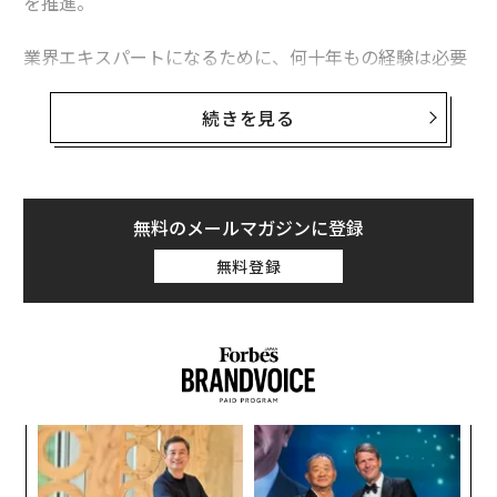
を推進。
業界エキスパートになるために、何十年もの経験は必要
ない。市場理解、明確性、一貫性、そして真に貢献する
意欲があれば、自分の分野で権威を築くことができる。
続きを見る
人々が専門家をフォローするのは、どれだけ長く働いて
きたかや肩書きのためではない。彼らの課題を理解し、
解決策を明確に示す人物をフォローするのだ。有益な洞
無料のメールマガジンに登録
察を一貫して共有すれば、信頼が構築される。そして信
無料登録
頼こそが影響力を生み出すのだ。
以下は、エキスパートとしてのポジショニングを始める
ための実践的フレームワークである。
ニッチと対象読者を明確にする
義す
パ
まず、自分のニッチを定義することから始めよう。価値
むス
技
無
を提供できる業界のセグメントを特定するため、範囲を
─レ
ア