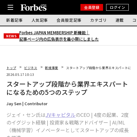
会員登録
ログイン
新着記事
人気記事
会員限定記事
カテゴリ
連載
コ
Forbes JAPAN MEMBERSHIP 新機能｜
NEWS
記事ページ内の広告表示を最小限にしました
トップ
ビジネス
新規事業
スタートアップ段階から業界エキスパートになる
2026.05.17 10:13
スタートアップ段階から業界エキスパート
になるための5つのステップ
Jay Sen | Contributor
ジェイ・セン氏は
JVキャピタル
のCEO | 4度の起業、2度
のイグジット経験 | 投資家＆戦略アドバイザー | AI/ML
（機械学習）イノベーターとしてスタートアップの成長