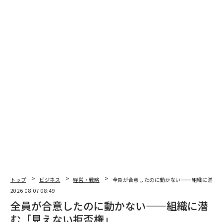
専門知識を示す最も効果的な方法の1つは、対象読者が
関心を持つトピックについて、高品質で役立つコンテン
ツを公開することだ。これはブログ記事、動画、ポッド
キャスト、ウェビナー、ソーシャルメディアコンテンツ
などが考えられる。
目標は、各コンテンツで実際の問題を解決することだ。
例えば、読者に即座に価値を提供する無料のリソースや
アドバイスを提供できる。無料で役立つコンテンツを提
供することで、最初から信頼と親密な関係を構築でき
る。
ウェブサイトのページ、ブログ、YouTubeについては、
エバーグリーンコンテンツの作成を検討しよう。このよ
トップ
ビジネス
経営・戦略
全員が合意したのに動かない——組織に潜む
うなコンテンツは短期的なトレンドよりも長く関連性を
2026.08.07 08:49
保ち、コンバージョン率が高い傾向があることが分かっ
全員が合意したのに動かない——組織に潜
ている。
む「見えない拒否権」