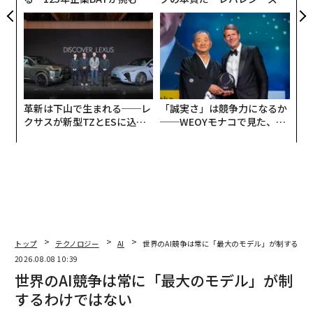
モークレスな未来
実践する、次世代ファームの
全貌
革新は下山で生まれる──レ
「誠実さ」は競争力になるか
クサスが新型TZとESに込め
──WEOYモナコで見た、く
た「DISCOVER」の哲学
ら寿司の経営哲学
トップ
テクノロジー
AI
世界のAI競争は常に「最大のモデル」が制するわ
2026.08.08 10:39
世界のAI競争は常に「最大のモデル」が制
するわけではない