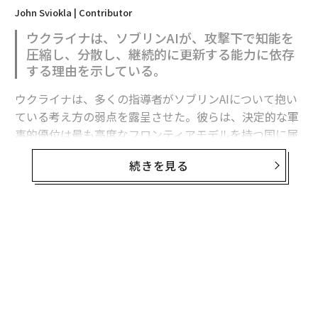
John Sviokla | Contributor
ウクライナは、ソブリンAIが、攻撃下で知能を
圧縮し、分散し、継続的に更新する能力に依存
する理由を示している。
ウクライナは、多くの指導者がソブリンAIについて抱い
ている考え方の弱点を露呈させた。彼らは、決定的な軍
事的優位は最も高度なフロンティアモデルを持つ国に属
すると想定している。
続きを見る
フロンティア能力は極めて重要である。だがウクライナ
の経験が示すのは、それが軍事的優位の始まりにすぎ
ず、完成形ではないということだ。
有用な戦略モデルは次のように表せる。
軍事AI能力 = その国が利用できるフロンティア能力 ×
それを国家目標に移転・圧縮・適応させる能力 × 部隊