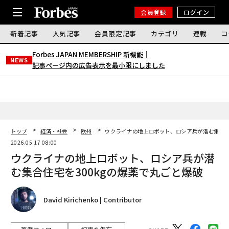
会員登録
ログイン
新着記事
人気記事
会員限定記事
カテゴリ
連載
コ
Forbes JAPAN MEMBERSHIP 新機能｜
NEWS
記事ページ内の広告表示を最小限にしました
トップ
経済・社会
欧州
ウクライナの地上ロボット、ロシア兵が潜む集合住
2026.05.17 08:00
ウクライナの地上ロボット、ロシア兵が潜
む集合住宅を300kgの爆薬で丸ごと爆破
David Kirichenko | Contributor