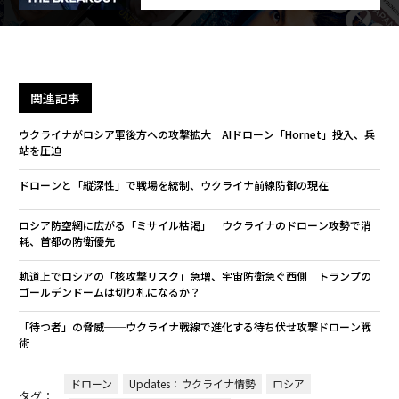
関連記事
ウクライナがロシア軍後方への攻撃拡大 AIドローン「Hornet」投入、兵
站を圧迫
ドローンと「縦深性」で戦場を統制、ウクライナ前線防御の現在
ロシア防空網に広がる「ミサイル枯渇」 ウクライナのドローン攻勢で消
耗、首都の防衛優先
軌道上でロシアの「核攻撃リスク」急増、宇宙防衛急ぐ西側 トランプの
ゴールデンドームは切り札になるか？
「待つ者」の脅威──ウクライナ戦線で進化する待ち伏せ攻撃ドローン戦
術
ドローン
Updates：ウクライナ情勢
ロシア
タグ：