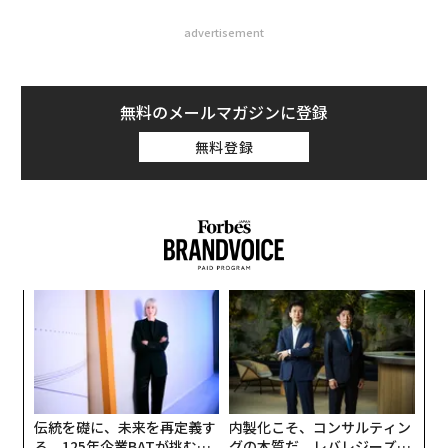
advertisement
無料のメールマガジンに登録
無料登録
“
シ
グ
〜
金
個
ェ
伝統を礎に、未来を再定義す
内製化こそ、コンサルティン
る 125年企業BATが挑むス
グの本質だ レバレジーズが