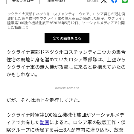
著者フォロー
記事を保存
ウクライナ東部ドネツク州コスチャンティニウカで、ロシア兵らが潜む廃
墟化した集合住宅をウクライナ軍の無人車両が爆破した様子。ウクライナ
陸軍第100独立機械化旅団が2026年5月12日、ソーシャルメディアで公開
した動画より
全ての画像を見る
ウクライナ東部ドネツク州コスチャンティニウカの集合
住宅の廃墟に身を潜めていたロシア軍部隊は、上空から
ウクライナ軍の無人機が攻撃しに来ると身構えていたの
かもしれない。
advertisement
だが、それは地上を走行してきた。
ウクライナ陸軍第100独立機械化旅団がソーシャルメデ
ィアで共有した
動画
によると、ロシア軍の破壊工作・偵
察グループに所属する兵士8人が市内に潜り込み、放棄