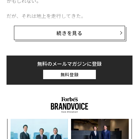
かもしれない。
だが、それは地上を走行してきた。
ウクライナ陸軍第100独立機械化旅団がソーシャルメデ
続きを見る
ィアで共有した
動画
によると、ロシア軍の破壊工作・偵
察グループに所属する兵士8人が市内に潜り込み、放棄
された建物に立てこもっていた。ウクライナ軍は、ロシ
ア軍はここを今後の作戦の拠点にするつもりだとにらん
無料のメールマガジンに登録
でいた。
無料登録
ア
の
た
〈7