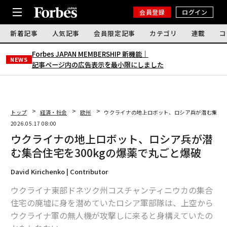
会員登録
ログイン
新着記事
人気記事
会員限定記事
カテゴリ
連載
コ
Forbes JAPAN MEMBERSHIP 新機能｜
NEWS
記事ページ内の広告表示を最小限にしました
トップ
経済・社会
欧州
ウクライナの地上ロボット、ロシア兵が潜む集合住
2026.05.17 08:00
ウクライナの地上ロボット、ロシア兵が潜
む集合住宅を300kgの爆薬で丸ごと爆破
David Kirichenko | Contributor
ウクライナ東部ドネツク州コスチャンティニウカの集合
住宅の廃墟に身を潜めていたロシア軍部隊は、上空から
ウクライナ軍の無人機が攻撃しに来ると身構えていたの