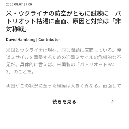
2026.08.07 17:00
2026年9月号発売中
米・ウクライナの防空がともに試練に パ
トリオット枯渇に直面、原因と対策は「非
最新号の購入はこちらから
対称戦」
David Hambling | Contributor
メンバーシップに登録する
米国とウクライナは現在、同じ問題に直面している。弾
道ミサイルを撃墜するための迎撃ミサイルの危機的な不
足だ。具体的に言えば、米国製の「パトリオットPAC-
3」のことだ。
関連記事
両国がこの状況に至った経緯は大きく異なる。直面して
ウクライナがロシア軍後方への攻撃拡大 AIドローン「Hornet」投入、兵
いる課題は本質的に同じだが、模索する解決策もまた大
站を圧迫
きく異なるものになるかもしれない。これは非対称戦、
続きを見る
つまり敵に貴重な資源をより多く消耗させる方法をめぐ
ドローンと「縦深性」で戦場を統制、ウクライナ前線防御の現在
る問題であり、この分野では、相手よりも多くの資金を
ロシア防空網に広がる「ミサイル枯渇」 ウクライナのドローン攻勢で消
投入できることを頼みにしてきた米国防総省よりも、限
耗、首都の防衛優先
られた資源で戦ってきたウクライナに分がある。