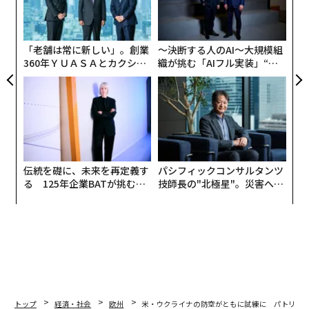
ャ
ト
リア
「老舗は常に新しい」。創業
〜決断する人のAI〜大規模組
UM
360年ＹＵＡＳＡとカクシン
織が挑む「AIフル実装」“使
CEO田尻望が語る、AIを超え
う”企業から“動く”企業へ【N
る人の価値
TTドコモビジネス×PwC】
伝統を礎に、未来を再定義す
パシフィックコンサルタンツ
る 125年企業BATが挑むス
技師長の"北極星"。災害への
モークレスな未来
無力感を乗り越え見つけた、
防災一筋20年の答え
翻訳・編集＝江戸伸禎
トップ
経済・社会
欧州
米・ウクライナの防空がともに試練に パトリオ