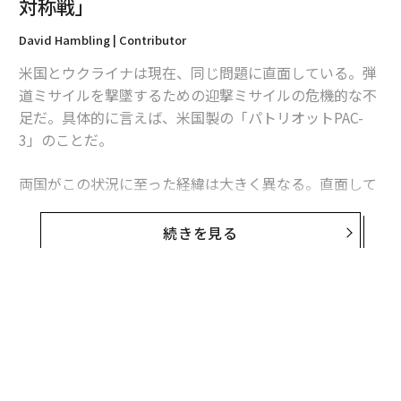
対称戦」
David Hambling | Contributor
米国とウクライナは現在、同じ問題に直面している。弾
道ミサイルを撃墜するための迎撃ミサイルの危機的な不
足だ。具体的に言えば、米国製の「パトリオットPAC-
3」のことだ。
両国がこの状況に至った経緯は大きく異なる。直面して
いる課題は本質的に同じだが、模索する解決策もまた大
きく異なるものになるかもしれない。これは非対称戦、
続きを見る
つまり敵に貴重な資源をより多く消耗させる方法をめぐ
る問題であり、この分野では、相手よりも多くの資金を
投入できることを頼みにしてきた米国防総省よりも、限
られた資源で戦ってきたウクライナに分がある。
ウクライナへの長期にわたる「ミサイル攻囲」
ウクライナは4年以上にわたりロシアの空襲にさらされ