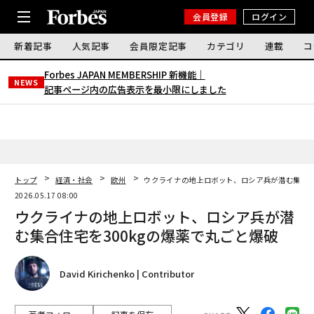
会員登録
ログイン
新着記事
人気記事
会員限定記事
カテゴリ
連載
コ
Forbes JAPAN MEMBERSHIP 新機能｜
NEWS
記事ページ内の広告表示を最小限にしました
トップ
経済・社会
欧州
ウクライナの地上ロボット、ロシア兵が潜む集合住
2026.05.17 08:00
ウクライナの地上ロボット、ロシア兵が潜
む集合住宅を300kgの爆薬で丸ごと爆破
David Kirichenko | Contributor