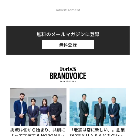
advertisement
無料のメールマガジンに登録
無料登録
内
グ
実
〈7
全
ャ
ト
リア
挑戦は個から始まり、共創に
「老舗は常に新しい」。創業
UM
よって加速する NORQAIN JA
360年ＹＵＡＳＡとカクシン