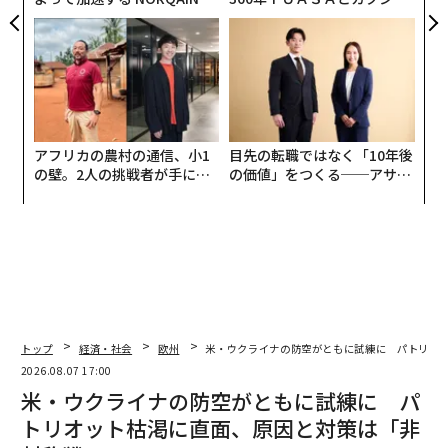
PAN 特別座談会
CEO田尻望が語る、AIを超え
る人の価値
アフリカの農村の通信、小1
目先の転職ではなく「10年後
の壁。2人の挑戦者が手にし
の価値」をつくる──アサイ
た「次なる武器」
ンの長期伴走型支援とは
トップ
経済・社会
欧州
米・ウクライナの防空がともに試練に パトリオ
2026.08.07 17:00
米・ウクライナの防空がともに試練に パ
トリオット枯渇に直面、原因と対策は「非