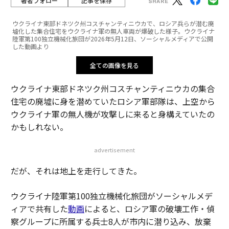
著者フォロー
記事を保存
ウクライナ東部ドネツク州コスチャンティニウカで、ロシア兵らが潜む廃
墟化した集合住宅をウクライナ軍の無人車両が爆破した様子。ウクライナ
陸軍第100独立機械化旅団が2026年5月12日、ソーシャルメディアで公開
した動画より
全ての画像を見る
ウクライナ東部ドネツク州コスチャンティニウカの集合
住宅の廃墟に身を潜めていたロシア軍部隊は、上空から
ウクライナ軍の無人機が攻撃しに来ると身構えていたの
かもしれない。
advertisement
だが、それは地上を走行してきた。
ウクライナ陸軍第100独立機械化旅団がソーシャルメデ
ィアで共有した
動画
によると、ロシア軍の破壊工作・偵
察グループに所属する兵士8人が市内に潜り込み、放棄