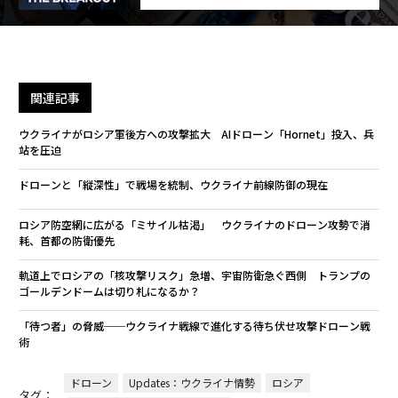
関連記事
ウクライナがロシア軍後方への攻撃拡大 AIドローン「Hornet」投入、兵
站を圧迫
ドローンと「縦深性」で戦場を統制、ウクライナ前線防御の現在
ロシア防空網に広がる「ミサイル枯渇」 ウクライナのドローン攻勢で消
耗、首都の防衛優先
軌道上でロシアの「核攻撃リスク」急増、宇宙防衛急ぐ西側 トランプの
ゴールデンドームは切り札になるか？
「待つ者」の脅威──ウクライナ戦線で進化する待ち伏せ攻撃ドローン戦
術
ドローン
Updates：ウクライナ情勢
ロシア
タグ：